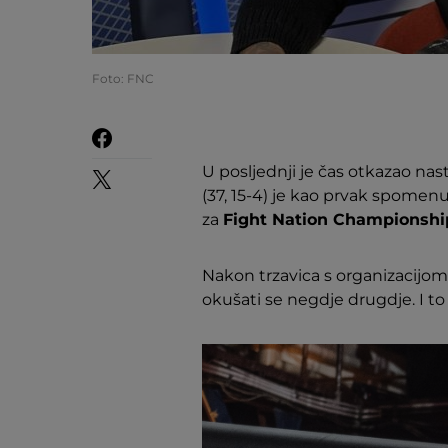
Foto: FNC
U posljednji je čas otkazao na
(37, 15-4) je kao prvak spomenu
za
Fight Nation Championshi
Nakon trzavica s organizacijom 
okušati se negdje drugdje. I t