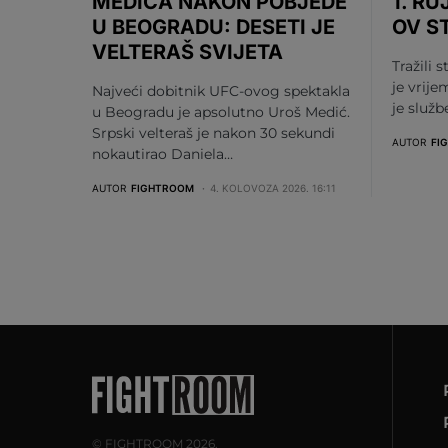
MEDIĆA NAKON POBJEDE
1. RU
U BEOGRADU: DESETI JE
OV S
VELTERAŠ SVIJETA
Tražili s
je vrije
Najveći dobitnik UFC-ovog spektakla
je služ
u Beogradu je apsolutno Uroš Medić.
Srpski velteraš je nakon 30 sekundi
AUTOR
FI
nokautirao Daniela…
AUTOR
FIGHTROOM
4. KOLOVOZA 2026. 16:11
© FIGHTROOM 2026.