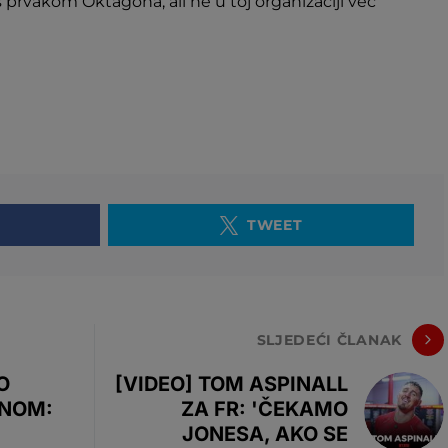
i s prvakom Oktagona, ali ne u toj organizaciji već
TWEET
SLJEDEĆI ČLANAK
O
[VIDEO] TOM ASPINALL
ANOM:
ZA FR: 'ČEKAMO
JONESA, AKO SE