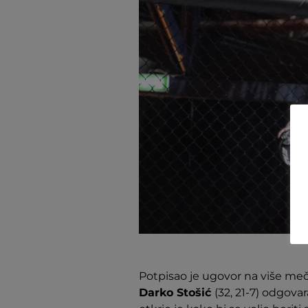
Potpisao je ugovor na više meče
Darko Stošić
(32, 21-7) odgova