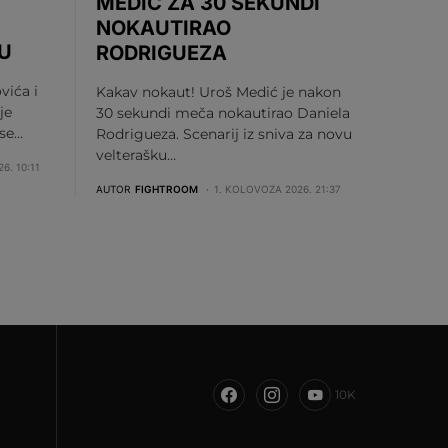
MEDIĆ ZA 30 SEKUNDI
NOKAUTIRAO
U
RODRIGUEZA
vića i
Kakav nokaut! Uroš Medić je nakon
je
30 sekundi meča nokautirao Daniela
 se…
Rodrigueza. Scenarij iz sniva za novu
velterašku…
6. 10:11
AUTOR
FIGHTROOM
1. KOLOVOZA 2026. 21:37
10K