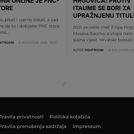
JNA ONLINE JE FNC-
HRGOVIĆA! PROTIV
TORE
ITAUME SE BORI ZA
UPRAŽNJENU TITUL
te, pitali i vjerno čekali, a sad
me da to i dobijete: FNC store
Bliži se veliki meč Filipa Hrgo
beno…
Mosesa Itaume, a stigla nam 
sjajna vijest. Hrvatski boksač
GHTROOM
4. KOLOVOZA 2026. 12:07
AUTOR
FIGHTROOM
4. KOLOVOZA 202
Pravila privatnosti
Politika kolačića
Pravila prenošenja sadržaja
Impressum