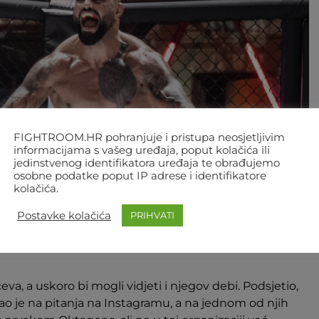
FIGHTROOM.HR pohranjuje i pristupa neosjetljivim
informacijama s vašeg uređaja, poput kolačića ili
jedinstvenog identifikatora uređaja te obrađujemo
osobne podatke poput IP adrese i identifikatore
kolačića.
Postavke kolačića
PRIHVATI
Foto: EMC
va, a uskoro bi mogli vidjeti i njegov debi. Podsjetio,
rao je na pitanja na Instagramu, a na jednom od njih