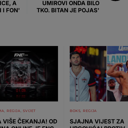
ICE, A
UMIROVI ONDA BILO
 I FON'
TKO. BITAN JE POJAS'
MA
REGIJA
SVIJET
BOKS
REGIJA
 VIŠE ČEKANJA! OD
SJAJNA VIJEST ZA