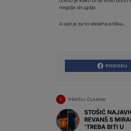
otkrio je kako bi se volio borit
negdje drugdje.
A sad je za to idealna prilika…
PODIJELI
PROŠLI ČLANAK
STOŠIĆ NAJAVI
REVANŠ S MIR
'TREBA BITI U