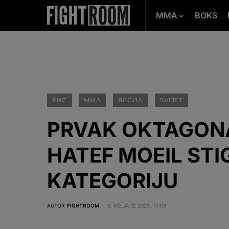
MMA
BOKS
FNC
MMA
REGIJA
SVIJET
PRVAK OKTAGONA
HATEF MOEIL STI
KATEGORIJU
AUTOR
FIGHTROOM
6. VELJAČE 2025. 17:09