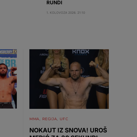
RUNDI
1. KOLOVOZA 2026. 21:10
MMA
REGIJA
UFC
NOKAUT IZ SNOVA! UROŠ