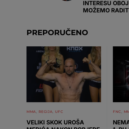
INTERESU OBOJ
MOŽEMO RADITI
PREPORUČENO
MMA
REGIJA
UFC
FNC
M
VELIKI SKOK UROŠA
NEMA