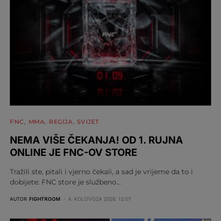
FNC
MMA
REGIJA
SVIJET
NEMA VIŠE ČEKANJA! OD 1. RUJNA
ONLINE JE FNC-OV STORE
Tražili ste, pitali i vjerno čekali, a sad je vrijeme da to i
dobijete: FNC store je službeno…
AUTOR
FIGHTROOM
4. KOLOVOZA 2026. 12:07