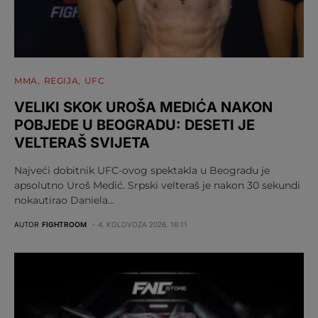
MMA
REGIJA
UFC
VELIKI SKOK UROŠA MEDIĆA NAKON
POBJEDE U BEOGRADU: DESETI JE
VELTERAŠ SVIJETA
Najveći dobitnik UFC-ovog spektakla u Beogradu je
apsolutno Uroš Medić. Srpski velteraš je nakon 30 sekundi
nokautirao Daniela…
AUTOR
FIGHTROOM
4. KOLOVOZA 2026. 16:11