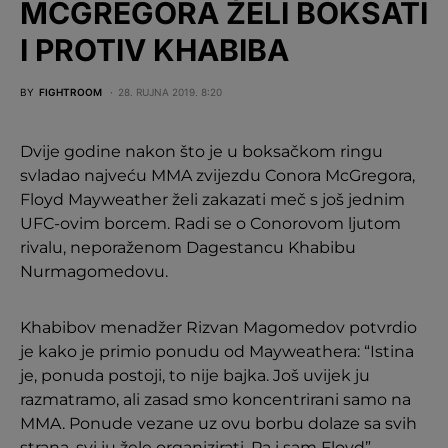
MCGREGORA ŽELI BOKSATI
I PROTIV KHABIBA
BY
FIGHTROOM
28. RUJNA 2019. 8:20
Dvije godine nakon što je u boksačkom ringu
svladao najveću MMA zvijezdu Conora McGregora,
Floyd Mayweather želi zakazati meč s još jednim
UFC-ovim borcem. Radi se o Conorovom ljutom
rivalu, neporaženom Dagestancu Khabibu
Nurmagomedovu.
Khabibov menadžer Rizvan Magomedov potvrdio
je kako je primio ponudu od Mayweathera: “Istina
je, ponuda postoji, to nije bajka. Još uvijek ju
razmatramo, ali zasad smo koncentrirani samo na
MMA. Ponude vezane uz ovu borbu dolaze sa svih
strana, svi ju žele organizirati. Pa i sam Floyd”.