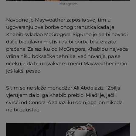
Instagram
Navodno je Mayweather zaposlio svoj tim u
ugovaranju ove borbe onog trenutka kada je
Khabib svladao McGregora. Sigurno je da bi novac i
dalje bio glavni motiv i da bi borba bila izrazito
praćena. Za razliku od McGregora, Khabibu najveća
vrlina nisu boksačke tehnike, već hrvanje, pa se
očekuje da bi u ovakvom meču Mayweather imao
još lakši posao.
S tim se ne slaže menadžer Ali Abdelaziz: “Zbilja
vjerujem da bi ga Khabib prebio. Mlađi je, jači i
čvršći od Conora. A za razliku od njega, on nikada
ne bi odustao.