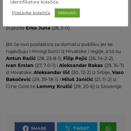
identifikatore kolačića.
legenda organizacije
Mariusz Pudzianowski
(41,
Postavke kolačića
PRIHVATI
12-7-1) koji će se boriti protiv
bosanskohercegovačkog borca u usponu i fitness
zvijezde
Erka Juna
(28, 3-0).
Bit će ovo poslastica za domaću publiku jer se
najavljuju i mnogi borci iz Hrvatske i regije, a to su
Antun Račić
(28, 23-8-1),
Filip Pejić
(26, 14-2-2),
Ivan Erslan
(27, 7-0-1) i
Aleksandar
Rakas
(29, 16-7)
iz Hrvatske,
Aleksandar Ilić
(30, 12-2) iz Srbije,
Vaso
Bakočević
(29, 39-18-1) i
Miloš Janičić
(21, 11-2) iz
Crne Gore te
Lemmy Krušić
(29, 20-6) iz Slovenije.
SHARE
TWEET