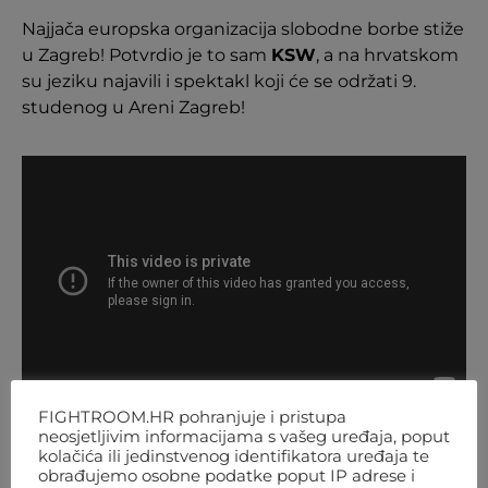
Najjača europska organizacija slobodne borbe stiže
u Zagreb! Potvrdio je to sam
KSW
, a na hrvatskom
su jeziku najavili i spektakl koji će se održati 9.
studenog u Areni Zagreb!
FIGHTROOM.HR pohranjuje i pristupa
neosjetljivim informacijama s vašeg uređaja, poput
kolačića ili jedinstvenog identifikatora uređaja te
KSW neće štedjeti na kvaliteti programa pa tako u
obrađujemo osobne podatke poput IP adrese i
Zagreb stiže peterostruki najjači čovjek svijeta i