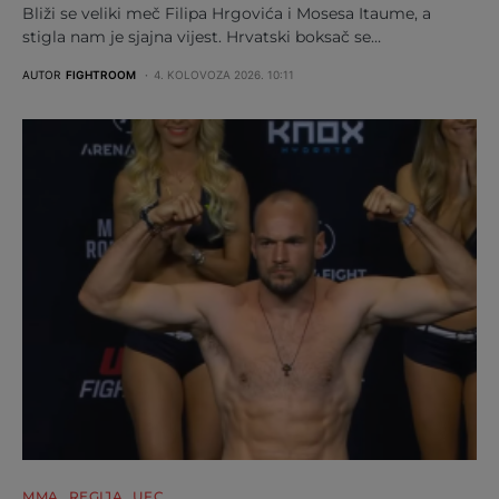
Bliži se veliki meč Filipa Hrgovića i Mosesa Itaume, a
stigla nam je sjajna vijest. Hrvatski boksač se…
AUTOR
FIGHTROOM
4. KOLOVOZA 2026. 10:11
MMA
REGIJA
UFC