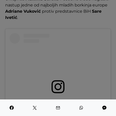
nastup jedne od najboljih mladih borkinja europe
Adriane Vuković
protiv predstavnice BiH
Sare
Ivetić
.
View this post on Instagram