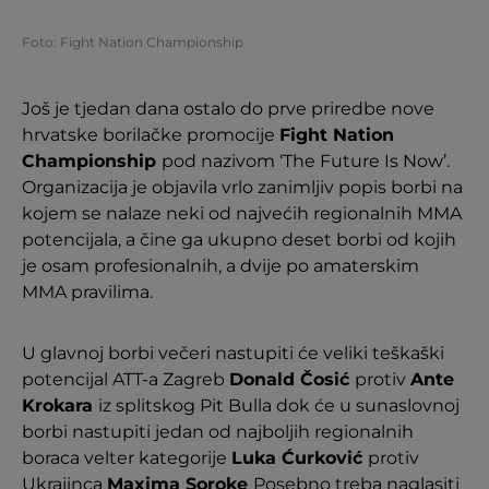
Foto: Fight Nation Championship
Još je tjedan dana ostalo do prve priredbe nove
hrvatske borilačke promocije
Fight Nation
Championship
pod nazivom ‘The Future Is Now’.
Organizacija je objavila vrlo zanimljiv popis borbi na
kojem se nalaze neki od najvećih regionalnih MMA
potencijala, a čine ga ukupno deset borbi od kojih
je osam profesionalnih, a dvije po amaterskim
MMA pravilima.
U glavnoj borbi večeri nastupiti će veliki teškaški
potencijal ATT-a Zagreb
Donald Čosić
protiv
Ante
Krokara
iz splitskog Pit Bulla dok će u sunaslovnoj
borbi nastupiti jedan od najboljih regionalnih
boraca velter kategorije
Luka Ćurković
protiv
Ukrajinca
Maxima Soroke
Posebno treba naglasiti