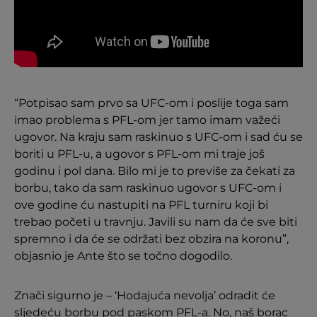
“Potpisao sam prvo sa UFC-om i poslije toga sam
imao problema s PFL-om jer tamo imam važeći
ugovor. Na kraju sam raskinuo s UFC-om i sad ću se
boriti u PFL-u, a ugovor s PFL-om mi traje još
godinu i pol dana. Bilo mi je to previše za čekati za
borbu, tako da sam raskinuo ugovor s UFC-om i
ove godine ću nastupiti na PFL turniru koji bi
trebao početi u travnju. Javili su nam da će sve biti
spremno i da će se održati bez obzira na koronu”,
objasnio je Ante što se točno dogodilo.
Znači sigurno je – ‘Hodajuća nevolja’ odradit će
sljedeću borbu pod paskom PFL-a. No, naš borac