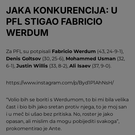
JAKA KONKURENCIJA: U
PFL STIGAO FABRICIO
WERDUM
Za PFL su potpisali
Fabricio Werdum
(43, 24-9-1),
Denis Goltsov
(30, 25-6),
Mohammed Usman
(32,
6-1),
Justin Willis
(33, 8-2),
Ali Isaev
(37, 9-0).
https://www.instagram.com/p/Byd1P1AhNsH/
“Volio bih se boriti s Werdumom, to bi mi bila velika
čast i bio bih jako sretan protiv njega, to je moj san
i u meč bi ušao bez pritiska. No, roster je jako
opasan, ali mislim da mogu pobijediti svakoga”,
prokomentirao je Ante.