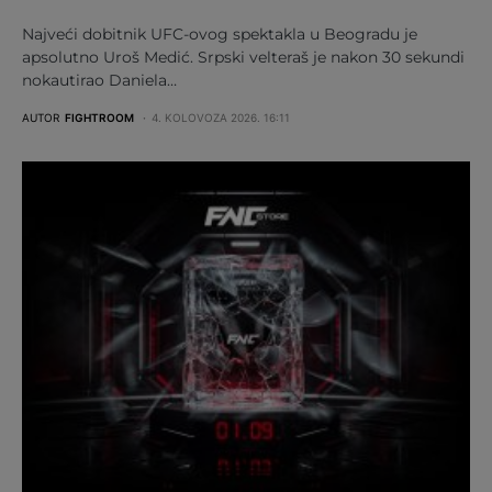
Najveći dobitnik UFC-ovog spektakla u Beogradu je
apsolutno Uroš Medić. Srpski velteraš je nakon 30 sekundi
nokautirao Daniela…
AUTOR
FIGHTROOM
4. KOLOVOZA 2026. 16:11