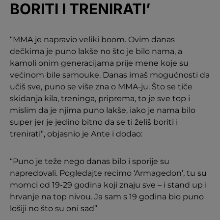
BORITI I TRENIRATI’
“MMA je napravio veliki boom. Ovim danas
dečkima je puno lakše no što je bilo nama, a
kamoli onim generacijama prije mene koje su
većinom bile samouke. Danas imaš mogućnosti da
učiš sve, puno se više zna o MMA-ju. Što se tiče
skidanja kila, treninga, priprema, to je sve top i
mislim da je njima puno lakše, iako je nama bilo
super jer je jedino bitno da se ti želiš boriti i
trenirati”, objasnio je Ante i dodao:
“Puno je teže nego danas bilo i sporije su
napredovali. Pogledajte recimo ‘Armagedon’, tu su
momci od 19-29 godina koji znaju sve – i stand up i
hrvanje na top nivou. Ja sam s 19 godina bio puno
lošiji no što su oni sad”