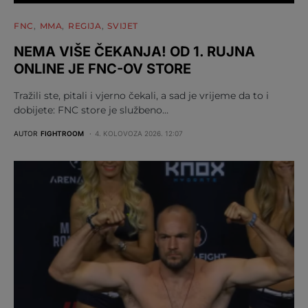
FNC
MMA
REGIJA
SVIJET
NEMA VIŠE ČEKANJA! OD 1. RUJNA
ONLINE JE FNC-OV STORE
Tražili ste, pitali i vjerno čekali, a sad je vrijeme da to i
dobijete: FNC store je službeno…
AUTOR
FIGHTROOM
4. KOLOVOZA 2026. 12:07