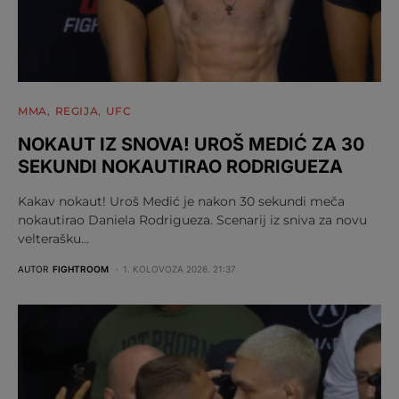
MMA
REGIJA
UFC
NOKAUT IZ SNOVA! UROŠ MEDIĆ ZA 30
SEKUNDI NOKAUTIRAO RODRIGUEZA
Kakav nokaut! Uroš Medić je nakon 30 sekundi meča
nokautirao Daniela Rodrigueza. Scenarij iz sniva za novu
velterašku…
AUTOR
FIGHTROOM
1. KOLOVOZA 2026. 21:37