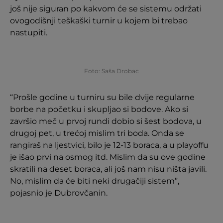
još nije siguran po kakvom će se sistemu održati
ovogodišnji teškaški turnir u kojem bi trebao
nastupiti.
Foto: Saša Drobac
“Prošle godine u turniru su bile dvije regularne
borbe na početku i skupljao si bodove. Ako si
završio meč u prvoj rundi dobio si šest bodova, u
drugoj pet, u trećoj mislim tri boda. Onda se
rangiraš na ljestvici, bilo je 12-13 boraca, a u playoffu
je išao prvi na osmog itd. Mislim da su ove godine
skratili na deset boraca, ali još nam nisu ništa javili.
No, mislim da će biti neki drugačiji sistem”,
pojasnio je Dubrovčanin.