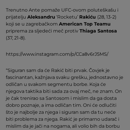
Trenutno Ante pomaže UFC-ovom poluteškašu i
prijatelju
Aleksandru
‘Rocketu’
Rakiću
(28, 13-2)
koji se u zagrebačkom
American Top Teamu
priprema za sljedeći meč protiv
Thiaga Santosa
(37, 21-8).
https://www.instagram.com/p/CCa8v6rJ5MS/
“Siguran sam da će Rakić biti prvak. Čovjek je
fascinantan, kažnjava svaku grešku, jednostavno je
odličan u svakom segmentu borbe. Koja će
njegova taktika biti sada za ovaj meč, ne znam. On
je čak trenirao sa Santosom i mislim da ga dosta
dobro poznaje, a ima odličan tim. Oni će odlučiti
što je najbolje za njega i siguran sam da tu neće
biti problema za njega. Rakić je primarno udarač i
mislim da je jači na nogama, ali volio bih da borbu