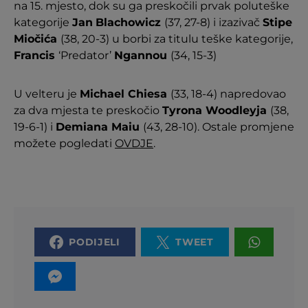
na 15. mjesto, dok su ga preskočili prvak poluteške
kategorije
Jan
Blachowicz
(37, 27-8) i izazivač
Stipe
Miočića
(38, 20-3) u borbi za titulu teške kategorije,
Francis
‘Predator’
Ngannou
(34, 15-3)
U velteru je
Michael Chiesa
(33, 18-4) napredovao
za dva mjesta te preskočio
Tyrona Woodleyja
(38,
19-6-1) i
Demiana Maiu
(43, 28-10). Ostale promjene
možete pogledati
OVDJE
.
PODIJELI
TWEET