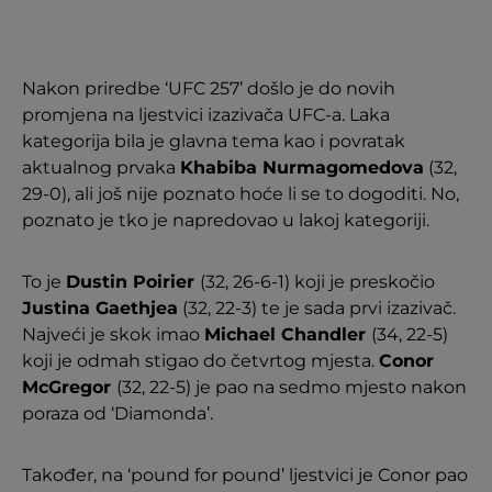
Nakon priredbe ‘UFC 257’ došlo je do novih
promjena na ljestvici izazivača UFC-a. Laka
kategorija bila je glavna tema kao i povratak
aktualnog prvaka
Khabiba Nurmagomedova
(32,
29-0), ali još nije poznato hoće li se to dogoditi. No,
poznato je tko je napredovao u lakoj kategoriji.
To je
Dustin Poirier
(32, 26-6-1) koji je preskočio
Justina Gaethjea
(32, 22-3) te je sada prvi izazivač.
Najveći je skok imao
Michael Chandler
(34, 22-5)
koji je odmah stigao do četvrtog mjesta.
Conor
McGregor
(32, 22-5) je pao na sedmo mjesto nakon
poraza od ‘Diamonda’.
Također, na ‘pound for pound’ ljestvici je Conor pao