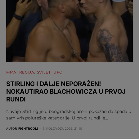
MMA
REGIJA
SVIJET
UFC
STIRLING I DALJE NEPORAŽEN!
NOKAUTIRAO BLACHOWICZA U PRVOJ
RUNDI
Navajo Stirling je u beogradskoj areni pokazao da spada u
sam vrh poluteške kategorije. U prvoj rundi je…
AUTOR
FIGHTROOM
1. KOLOVOZA 2026. 21:10