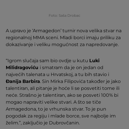
Foto: Saša Drobac
A upravo je ‘Armagedon’ turnir nova velika stvar na
regionalnoj MMA sceni. Mladi borci imaju priliku za
dokazivanje i veliku mogućnost za napredovanje.
“Igrom slučaja sam bio ovdje u kutu
Luki
Milidragoviću
i smatram da je on jedan od
najvećih talenata u Hrvatskoj, a tu bih stavio i
Đanija
Barbira
. Sin Mirka Filipovića također je jako
talentiran, ali pitanje je hoće li se posvetiti tome ili
neće. Strašno je talentiran, ako se posveti 100% bi
mogao napraviti velike stvari. A što se tiče
Armagedona, to je vrhunska stvar. To je pun
pogodak za regiju i mlade borce, sve najbolje im
želim.”, zaključio je Dubrovčanin.