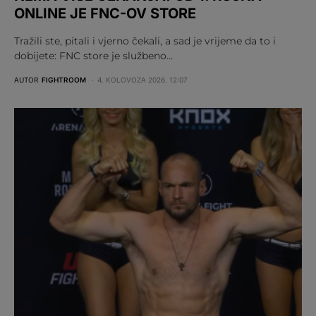
ONLINE JE FNC-OV STORE
Tražili ste, pitali i vjerno čekali, a sad je vrijeme da to i
dobijete: FNC store je službeno…
AUTOR
FIGHTROOM
4. KOLOVOZA 2026. 12:07