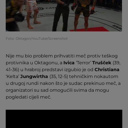
Foto: Oktagon/YouTube/Screenshot
Nije mu bio problem prihvatiti meč protiv teškog
protivnika u Oktagonu, a
Ivica
‘Terror’
Trušček
(39,
41-36) u hrabroj predstavi izgubio je od
Christiana
‘Kelta’
Jungwirtha
(35, 12-5) tehničkim nokautom
u drugoj rundi nakon što je sudac prekinuo meč, a
organizatori su sad omogućili svima da mogu
pogledati cijeli meč.