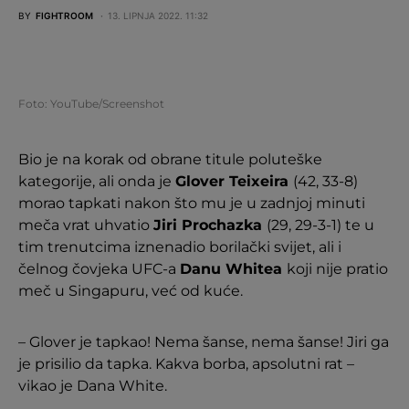
BY
FIGHTROOM
13. LIPNJA 2022. 11:32
Foto: YouTube/Screenshot
Bio je na korak od obrane titule poluteške
kategorije, ali onda je
Glover Teixeira
(42, 33-8)
morao tapkati nakon što mu je u zadnjoj minuti
meča vrat uhvatio
Jiri Prochazka
(29, 29-3-1) te u
tim trenutcima iznenadio borilački svijet, ali i
čelnog čovjeka UFC-a
Danu Whitea
koji nije pratio
meč u Singapuru, već od kuće.
– Glover je tapkao! Nema šanse, nema šanse! Jiri ga
je prisilio da tapka. Kakva borba, apsolutni rat –
vikao je Dana White.