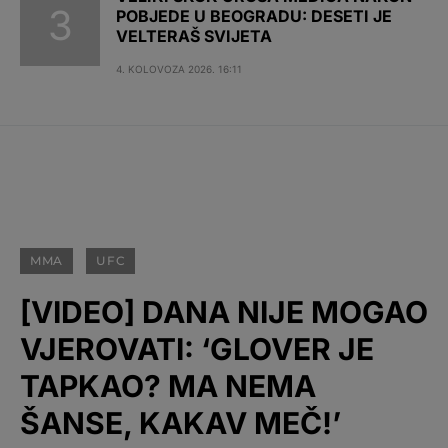
POBJEDE U BEOGRADU: DESETI JE
VELTERAŠ SVIJETA
4. KOLOVOZA 2026. 16:11
MMA
UFC
[VIDEO] DANA NIJE MOGAO
VJEROVATI: ‘GLOVER JE
TAPKAO? MA NEMA
ŠANSE, KAKAV MEČ!’