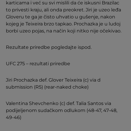
karticama i već su svi mislili da će iskusni Brazilac
to privesti kraju, ali onda preokret. Jiri je uzeo leđa
Gloveru te ga je čisto uhvatio u gušenje, nakon
kojeg je Teixeira brzo tapkao. Prochazka je u ludoj
borbi uzeo pojas, na način koji nitko nije očekivao.
Rezultate priredbe pogledajte ispod.
UFC 275 – rezultati priredbe
Jiri Prochazka def. Glover Teixeira (c) via d
submission (R5) (rear-naked choke)
Valentina Shevchenko (c) def. Talia Santos via
podijeljenom sudačkom odlukom (48-47, 47-48,
49-46)