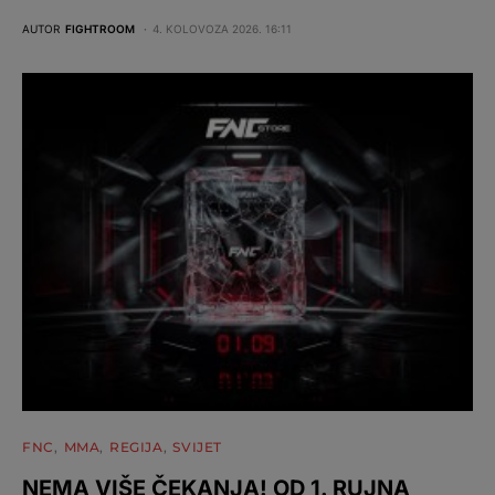
AUTOR
FIGHTROOM
4. KOLOVOZA 2026. 16:11
FNC
MMA
REGIJA
SVIJET
NEMA VIŠE ČEKANJA! OD 1. RUJNA