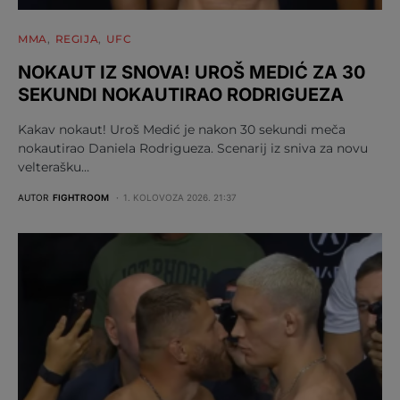
MMA
REGIJA
UFC
NOKAUT IZ SNOVA! UROŠ MEDIĆ ZA 30
SEKUNDI NOKAUTIRAO RODRIGUEZA
Kakav nokaut! Uroš Medić je nakon 30 sekundi meča
nokautirao Daniela Rodrigueza. Scenarij iz sniva za novu
velterašku…
AUTOR
FIGHTROOM
1. KOLOVOZA 2026. 21:37