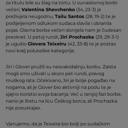
za titulu bile su šlag na tortu. U sunaslovnoj borbi
večeri,
Valentina Shevchenko
(34, 23-3) je
preživjela neugodnu,
Tailu Santos
(28, 19-2) te je
podijeljenom odlukom sudaca slavila i obranila
pojas. Glavna borba večeri donijela nam je čudesan
preokret. U petoj rundi,
Jiri Prochazka
(29, 29-3-1)
je ugušio
Glovera Teixeiru
(42, 33-8) te je postao
novi kralj poluteške kategorije.
Jiri i Glover pružili su nesvakidašnju borbu. Zaista
mogli smo uživati u skoro pet rundi, pravog
muškog rata. Očekivano, Jiri je bolje pogađao na
nogama, ali je Glover bio aktivniji na podu te je
sjajno koristio svoja bacanja. Već u ranijoj fazi borbe,
nanio je štetu na licu Češkog borca, ali Prochazka
nije posustajao.
Vjerujemo, da je Teixeira bio bolji po sudačkim