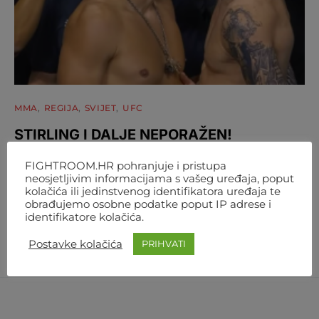
MMA
REGIJA
SVIJET
UFC
STIRLING I DALJE NEPORAŽEN!
NOKAUTIRAO BLACHOWICZA U PRVOJ
FIGHTROOM.HR pohranjuje i pristupa
RUNDI
neosjetljivim informacijama s vašeg uređaja, poput
kolačića ili jedinstvenog identifikatora uređaja te
Navajo Stirling je u beogradskoj areni pokazao da spada u
obrađujemo osobne podatke poput IP adrese i
sam vrh poluteške kategorije. U prvoj rundi je…
identifikatore kolačića.
AUTOR
FIGHTROOM
1. KOLOVOZA 2026. 21:10
Postavke kolačića
PRIHVATI