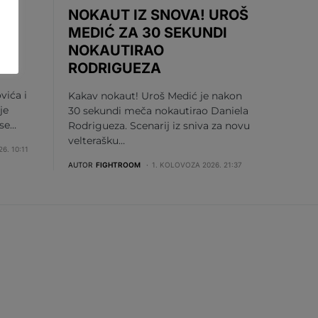
NOKAUT IZ SNOVA! UROŠ
MEDIĆ ZA 30 SEKUNDI
NOKAUTIRAO
U
RODRIGUEZA
vića i
Kakav nokaut! Uroš Medić je nakon
je
30 sekundi meča nokautirao Daniela
 se…
Rodrigueza. Scenarij iz sniva za novu
velterašku…
6. 10:11
AUTOR
FIGHTROOM
1. KOLOVOZA 2026. 21:37