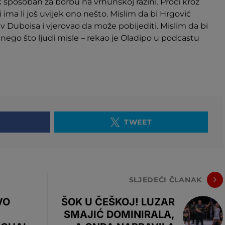
ek sposoban za borbu na vrhunskoj razini. Proći kroz
i ima li još uvijek ono nešto. Mislim da bi Hrgović
 Duboisa i vjerovao da može pobijediti. Mislim da bi
 nego što ljudi misle – rekao je Oladipo u podcastu
TWEET
SLJEDEĆI ČLANAK
VO
ŠOK U ČEŠKOJ! LUZAR
SMAJIĆ DOMINIRALA,