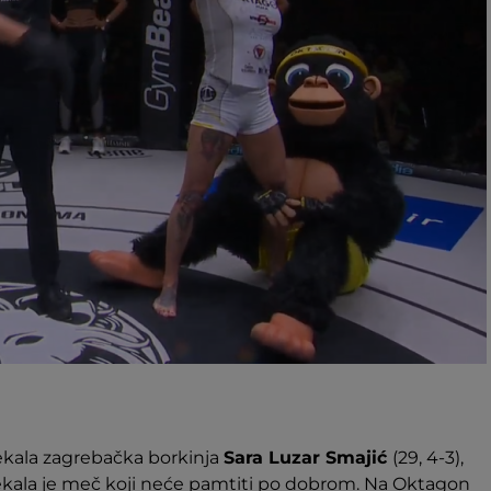
ekala zagrebačka borkinja
Sara Luzar Smajić
(29, 4-3),
čekala je meč koji neće pamtiti po dobrom. Na Oktagon