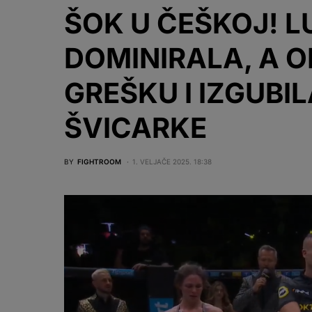
ŠOK U ČEŠKOJ! 
DOMINIRALA, A 
GREŠKU I IZGUBI
ŠVICARKE
BY
FIGHTROOM
1. VELJAČE 2025. 18:38