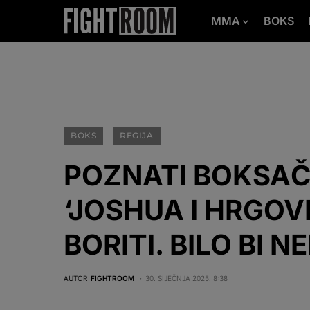
MMA
BOKS
BOKS
REGIJA
POZNATI BOKSAČ
‘JOSHUA I HRGOVI
BORITI. BILO BI N
AUTOR
FIGHTROOM
30. SIJEČNJA 2025. 8:38