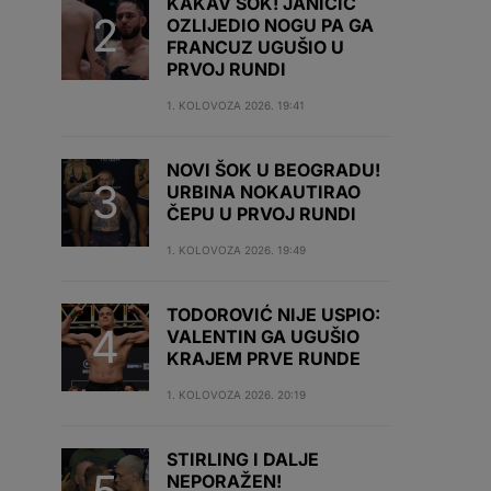
KAKAV ŠOK! JANIČIĆ
OZLIJEDIO NOGU PA GA
FRANCUZ UGUŠIO U
PRVOJ RUNDI
1. KOLOVOZA 2026. 19:41
NOVI ŠOK U BEOGRADU!
URBINA NOKAUTIRAO
ČEPU U PRVOJ RUNDI
1. KOLOVOZA 2026. 19:49
TODOROVIĆ NIJE USPIO:
VALENTIN GA UGUŠIO
KRAJEM PRVE RUNDE
1. KOLOVOZA 2026. 20:19
STIRLING I DALJE
NEPORAŽEN!