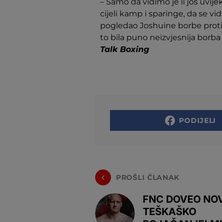
– Samo da vidimo je li još uvij
cijeli kamp i sparinge, da se vid
pogledao Joshuine borbe protiv
to bila puno neizvjesnija borba
Talk Boxing
PODIJELI
PROŠLI ČLANAK
FNC DOVEO NO
TEŠKAŠKO