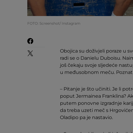
FOTO: Screenshot/ Instagram
Obojica su doživjeli poraze u s
radi se o Danielu Duboisu. Nai
još čekaju svoje sljedeće nast
u međusobnom meču. Poznati bo
– Pitanje je što učiniti. Je li p
poput Jermainea Franklina? Ako 
putem ponovne izgradnje karije
da treba uzeti meč s Hrgovićem
Oladipo pa je nastavio.