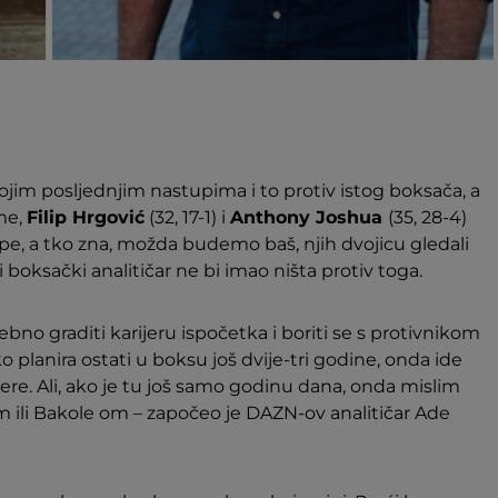
vojim posljednjim nastupima i to protiv istog boksača, a
me,
Filip Hrgović
(32, 17-1) i
Anthony Joshua
(35, 28-4)
upe, a tko zna, možda budemo baš, njih dvojicu gledali
ksački analitičar ne bi imao ništa protiv toga.
otrebno graditi karijeru ispočetka i boriti se s protivnikom
planira ostati u boksu još dvije-tri godine, onda ide
re. Ali, ako je tu još samo godinu dana, onda mislim
 ili Bakole om – započeo je DAZN-ov analitičar Ade