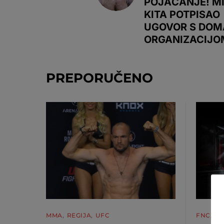
POJAČANJE! M
KITA POTPISAO
UGOVOR S DO
ORGANIZACIJO
PREPORUČENO
MMA
REGIJA
UFC
FNC
M