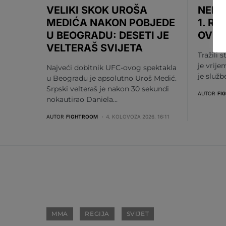
VELIKI SKOK UROŠA
NEMA
MEDIĆA NAKON POBJEDE
1. RU
U BEOGRADU: DESETI JE
OV S
VELTERAŠ SVIJETA
Tražili s
je vrije
Najveći dobitnik UFC-ovog spektakla
je služ
u Beogradu je apsolutno Uroš Medić.
Srpski velteraš je nakon 30 sekundi
AUTOR
FI
nokautirao Daniela…
AUTOR
FIGHTROOM
4. KOLOVOZA 2026. 16:11
MMA
REGIJA
SVIJET