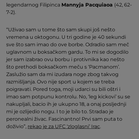
legendarnog Filipinca
Mannyja Pacquiaoa
(42, 62-
7-2).
“Uživao sam u tome što sam skupi još nešto
vremena u oktogonu. U tri godine je 40 sekundi
sve što sam imao do ove borbe. Odradio sam meč
uglavnom u boksačkom gardu. To mi se dogodilo
jer sam izabrao ovu borbu i protivnika kao nešto
što prethodi boksačkom meču s ‘Pacmanom’.
Zaslužio sam da mi izudara noge zbog takvog
razmišljanja. Ovo nije sport u kojem se treba
poigravati. Pored toga, moji udarci su bili oštri i
imao sam potpunu kontrolu. No, ‘leg kickovi’ su se
nakupljali, bacio ih je ukupno 18, a onaj posljednji
mi je ozlijedio nogu. I to je bilo to. Stradao je
peronealni živac. Fascinantno! Prvi sam puta to
doživio”,
rekao je za UFC ‘zloglasni’ Irac
.