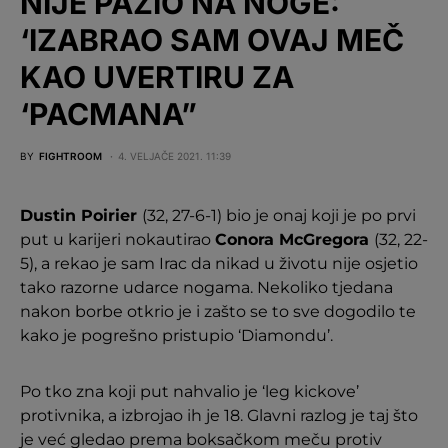
NIJE PAZIO NA NOGE:
‘IZABRAO SAM OVAJ MEČ
KAO UVERTIRU ZA
‘PACMANA”
BY
FIGHTROOM
4. VELJAČE 2021. 11:39
Dustin Poirier
(32, 27-6-1) bio je onaj koji je po prvi
put u karijeri nokautirao
Conora McGregora
(32, 22-
5), a rekao je sam Irac da nikad u životu nije osjetio
tako razorne udarce nogama. Nekoliko tjedana
nakon borbe otkrio je i zašto se to sve dogodilo te
kako je pogrešno pristupio ‘Diamondu’.
Po tko zna koji put nahvalio je ‘leg kickove’
protivnika, a izbrojao ih je 18. Glavni razlog je taj što
je već gledao prema boksačkom meču protiv