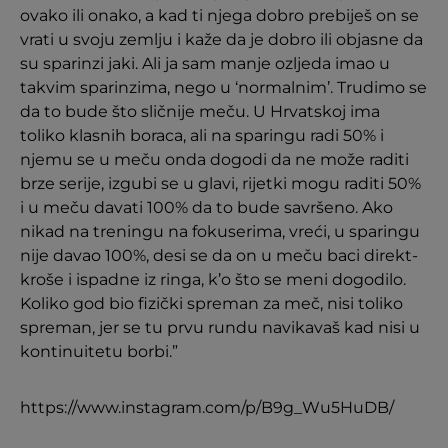
ovako ili onako, a kad ti njega dobro prebiješ on se
vrati u svoju zemlju i kaže da je dobro ili objasne da
su sparinzi jaki. Ali ja sam manje ozljeda imao u
takvim sparinzima, nego u ‘normalnim’. Trudimo se
da to bude što sličnije meču. U Hrvatskoj ima
toliko klasnih boraca, ali na sparingu radi 50% i
njemu se u meču onda dogodi da ne može raditi
brze serije, izgubi se u glavi, rijetki mogu raditi 50%
i u meču davati 100% da to bude savršeno. Ako
nikad na treningu na fokuserima, vreći, u sparingu
nije davao 100%, desi se da on u meču baci direkt-
kroše i ispadne iz ringa, k’o što se meni dogodilo.
Koliko god bio fizički spreman za meč, nisi toliko
spreman, jer se tu prvu rundu navikavaš kad nisi u
kontinuitetu borbi.”
https://www.instagram.com/p/B9g_Wu5HuDB/