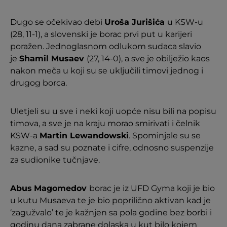
Dugo se očekivao debi
Uroša Jurišića
u KSW-u
(28, 11-1), a slovenski je borac prvi put u karijeri
poražen. Jednoglasnom odlukom sudaca slavio
je
Shamil Musaev
(27, 14-0), a sve je obilježio kaos
nakon meča u koji su se uključili timovi jednog i
drugog borca.
Uletjeli su u sve i neki koji uopće nisu bili na popisu
timova, a sve je na kraju morao smirivati i čelnik
KSW-a
Martin Lewandowski
. Spominjale su se
kazne, a sad su poznate i cifre, odnosno suspenzije
za sudionike tučnjave.
Abus
Magomedov
borac je iz UFD Gyma koji je bio
u kutu Musaeva te je bio poprilično aktivan kad je
‘zagužvalo’ te je kažnjen sa pola godine bez borbi i
godinu dana zabrane dolaska u kut bilo kojem