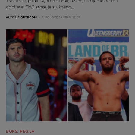
Tražili ste, pitali i vjerno čekali, a sad je vrijeme da to i
dobijete: FNC store je službeno…
AUTOR
FIGHTROOM
4. KOLOVOZA 2026. 12:07
BOKS
REGIJA