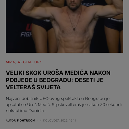
MMA
REGIJA
UFC
VELIKI SKOK UROŠA MEDIĆA NAKON
POBJEDE U BEOGRADU: DESETI JE
VELTERAŠ SVIJETA
Najveći dobitnik UFC-ovog spektakla u Beogradu je
apsolutno Uroš Medić. Srpski velteraš je nakon 30 sekundi
nokautirao Daniela…
AUTOR
FIGHTROOM
4. KOLOVOZA 2026. 16:11