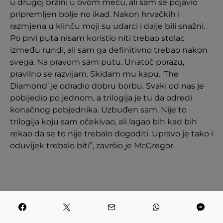
u drugoj brzini u ovom meču, ali sam se pojavio
pripremljen bolje no ikad. Nakon hrvačkih i
razmjena u klinču moji su udarci i dalje bili snažni.
Po prvi puta nisam koristio niti trebao stolac
između rundi, ali sam ga definitivno trebao nakon
svega. Na pravom sam putu. Unatoč porazu,
pravilno se razvijam. Skidam mu kapu. ‘The
Diamond’ je odradio dobru borbu. Svaki od nas je
pobijedio po jednom, a trilogija je tu da odredi
konačnog pobjednika. Uzbuđen sam. Nije to
trilogija koju sam očekivao, ali lagao bih kad bih
rekao da se to nije trebalo dogoditi. Upravo je tako i
oduvijek trebalo biti”, završio je McGregor.
SHARE
TWEET