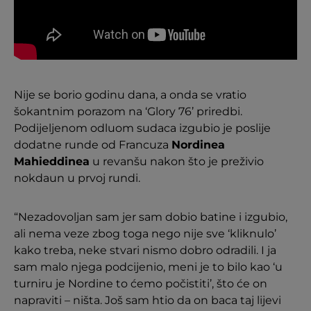
Nije se borio godinu dana, a onda se vratio
šokantnim porazom na ‘Glory 76’ priredbi.
Podijeljenom odluom sudaca izgubio je poslije
dodatne runde od Francuza
Nordinea
Mahieddinea
u revanšu nakon što je preživio
nokdaun u prvoj rundi.
“Nezadovoljan sam jer sam dobio batine i izgubio,
ali nema veze zbog toga nego nije sve ‘kliknulo’
kako treba, neke stvari nismo dobro odradili. I ja
sam malo njega podcijenio, meni je to bilo kao ‘u
turniru je Nordine to ćemo počistiti’, što će on
napraviti – ništa. Još sam htio da on baca taj lijevi