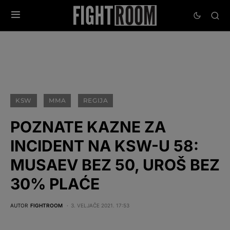
KSW
MMA
REGIJA
POZNATE KAZNE ZA
INCIDENT NA KSW-U 58:
MUSAEV BEZ 50, UROŠ BEZ
30% PLAĆE
AUTOR
FIGHTROOM
3. VELJAČE 2021. 17:53