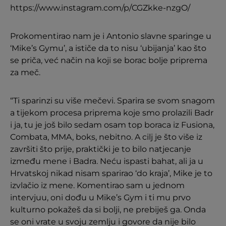
https://www.instagram.com/p/CGZkke-nzgO/
Prokomentirao nam je i Antonio slavne sparinge u
‘Mike’s Gymu’, a ističe da to nisu ‘ubijanja’ kao što
se priča, već način na koji se borac bolje priprema
za meč.
“Ti sparinzi su više mečevi. Sparira se svom snagom
a tijekom procesa priprema koje smo prolazili Badr
i ja, tu je još bilo sedam osam top boraca iz Fusiona,
Combata, MMA, boks, nebitno. A cilj je što više iz
završiti što prije, praktički je to bilo natjecanje
između mene i Badra. Neću ispasti bahat, ali ja u
Hrvatskoj nikad nisam sparirao ‘do kraja’, Mike je to
izvlačio iz mene. Komentirao sam u jednom
intervjuu, oni dođu u Mike’s Gym i ti mu prvo
kulturno pokažeš da si bolji, ne prebiješ ga. Onda
se oni vrate u svoju zemlju i govore da nije bilo