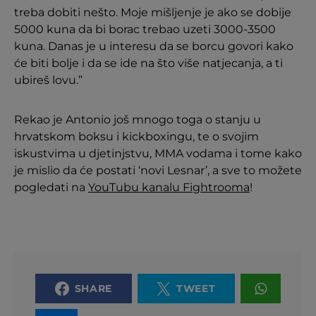
treba dobiti nešto. Moje mišljenje je ako se dobije
5000 kuna da bi borac trebao uzeti 3000-3500
kuna. Danas je u interesu da se borcu govori kako
će biti bolje i da se ide na što više natjecanja, a ti
ubireš lovu.”
Rekao je Antonio još mnogo toga o stanju u
hrvatskom boksu i kickboxingu, te o svojim
iskustvima u djetinjstvu, MMA vodama i tome kako
je mislio da će postati ‘novi Lesnar’, a sve to možete
pogledati na
YouTubu kanalu Fightrooma
!
SHARE
TWEET