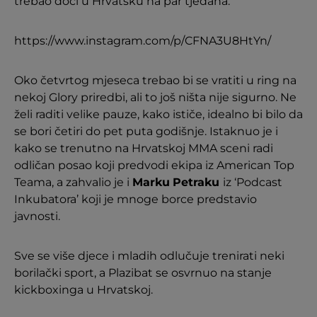
trebao doći u Hrvatsku na par tjedana.”
https://www.instagram.com/p/CFNA3U8HtYn/
Oko četvrtog mjeseca trebao bi se vratiti u ring na
nekoj Glory priredbi, ali to još ništa nije sigurno. Ne
želi raditi velike pauze, kako ističe, idealno bi bilo da
se bori četiri do pet puta godišnje. Istaknuo je i
kako se trenutno na Hrvatskoj MMA sceni radi
odličan posao koji predvodi ekipa iz American Top
Teama, a zahvalio je i
Marku
Petraku
iz ‘Podcast
Inkubatora’ koji je mnoge borce predstavio
javnosti.
Sve se više djece i mladih odlučuje trenirati neki
borilački sport, a Plazibat se osvrnuo na stanje
kickboxinga u Hrvatskoj.