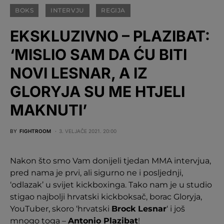
BOKS
INTERVJU
REGIJA
EKSKLUZIVNO – PLAZIBAT:
‘MISLIO SAM DA ĆU BITI
NOVI LESNAR, A IZ
GLORYJA SU ME HTJELI
MAKNUTI’
BY
FIGHTROOM
3. VELJAČE 2021. 20:00
Nakon što smo Vam donijeli tjedan MMA intervjua,
pred nama je prvi, ali sigurno ne i posljednji,
‘odlazak’ u svijet kickboxinga. Tako nam je u studio
stigao najbolji hrvatski kickboksač, borac Gloryja,
YouTuber, skoro ‘hrvatski
Brock Lesnar
‘ i još
mnogo toga –
Antonio Plazibat
!