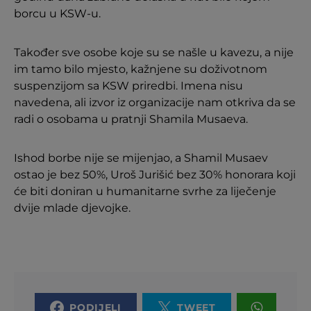
borcu u KSW-u.
Također sve osobe koje su se našle u kavezu, a nije
im tamo bilo mjesto, kažnjene su doživotnom
suspenzijom sa KSW priredbi. Imena nisu
navedena, ali izvor iz organizacije nam otkriva da se
radi o osobama u pratnji Shamila Musaeva.
Ishod borbe nije se mijenjao, a Shamil Musaev
ostao je bez 50%, Uroš Jurišić bez 30% honorara koji
će biti doniran u humanitarne svrhe za liječenje
dvije mlade djevojke.
PODIJELI
TWEET