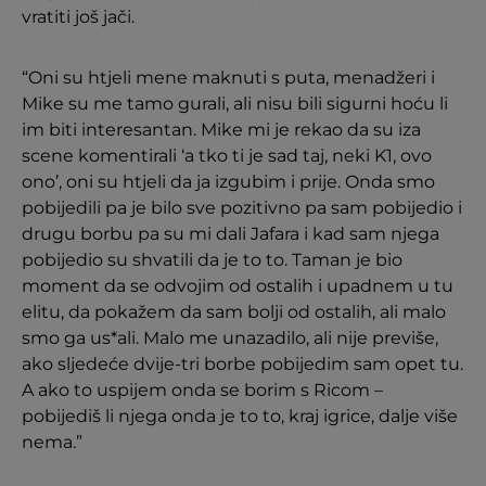
vratiti još jači.
“Oni su htjeli mene maknuti s puta, menadžeri i
Mike su me tamo gurali, ali nisu bili sigurni hoću li
im biti interesantan. Mike mi je rekao da su iza
scene komentirali ‘a tko ti je sad taj, neki K1, ovo
ono’, oni su htjeli da ja izgubim i prije. Onda smo
pobijedili pa je bilo sve pozitivno pa sam pobijedio i
drugu borbu pa su mi dali Jafara i kad sam njega
pobijedio su shvatili da je to to. Taman je bio
moment da se odvojim od ostalih i upadnem u tu
elitu, da pokažem da sam bolji od ostalih, ali malo
smo ga us*ali. Malo me unazadilo, ali nije previše,
ako sljedeće dvije-tri borbe pobijedim sam opet tu.
A ako to uspijem onda se borim s Ricom –
pobijediš li njega onda je to to, kraj igrice, dalje više
nema.”