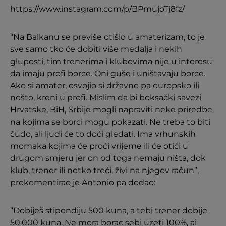
https://www.instagram.com/p/BPmujoTj8fz/
“Na Balkanu se previše otišlo u amaterizam, to je
sve samo tko će dobiti više medalja i nekih
gluposti, tim trenerima i klubovima nije u interesu
da imaju profi borce. Oni guše i uništavaju borce.
Ako si amater, osvojio si državno pa europsko ili
nešto, kreni u profi. Mislim da bi boksački savezi
Hrvatske, BiH, Srbije mogli napraviti neke priredbe
na kojima se borci mogu pokazati. Ne treba to biti
čudo, ali ljudi će to doći gledati. Ima vrhunskih
momaka kojima će proći vrijeme ili će otići u
drugom smjeru jer on od toga nemaju ništa, dok
klub, trener ili netko treći, živi na njegov račun”,
prokomentirao je Antonio pa dodao:
“Dobiješ stipendiju 500 kuna, a tebi trener dobije
50.000 kuna. Ne mora borac sebi uzeti 100%, ai