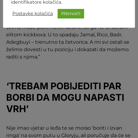
identifikatore kolačića.
Jedino pozitivno iz te borbe je to što znam da se u
jednom od najgorih izdanja mogu nositi s dobrim
Postavke kolačića
PRIHVATI
borcima. Smatram Nordinea dobrim borcem koji
svima može poremetiti račune, ali ga ne smatram
elitom kickboxa. U to spadaju Jamal, Rico, Badr,
Adegbuyi – trenutno ta četvorica. A mi svi ostali se
želimo dovesti u tu poziciju i dokazati da možemo
raditi s njima.”
‘TREBAM POBIJEDITI PAR
BORBI DA MOGU NAPASTI
VRH’
Nije imao vjetar u leđa te se morao ‘boriti i izvan
ringa’ na svom putu u Gloryju, ali poručuje da će se