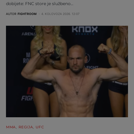
dobijete: FNC store je službeno…
AUTOR
FIGHTROOM
4. KOLOVOZA 2026. 12:07
MMA
REGIJA
UFC