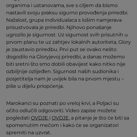
organima i ustanovama, sve s ciljem da bismo
nastavili svoju praksu sigurno provođenja priredbi.
Nažalost, grupa individualaca s lošim namjerava
prisustvovala je priredbi. Njihovo ponašanje
ugrozilo je sigurnost. Uz sigurnost svih prisutnih u
prvom planu te uz zahtjev lokalnih autoriteta, Glory
je zaustavio priredbu. Prvi put se ovako nešto
dogodilo na Gloryjevoj priredbi, a danas možemo
biti sretni što smo dobili obavijest kako nitko nije
ozbiljnije ozlijeđen. Sigurnost naših sudionika i
posjetitelja nam je uvijek bila na prvom mjestu –
piše u dijelu priopćenja.
Marokanci su poznati po vreloj krvi, a Poljaci su
očito odlučili odgovoriti. Video zapise možete
pogledati
OVDJE
i
OVDJE
, a pitanje je što će biti sa
spomenutim mečom i kako će se organizatori
spremiti na uzvrat.