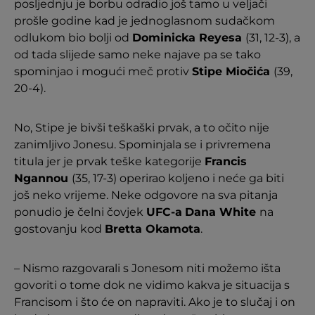
posljednju je borbu odradio još tamo u veljači
prošle godine kad je jednoglasnom sudačkom
odlukom bio bolji od
Dominicka Reyesa
(31, 12-3), a
od tada slijede samo neke najave pa se tako
spominjao i mogući meč protiv
Stipe Miočića
(39,
20-4).
No, Stipe je bivši teškaški prvak, a to očito nije
zanimljivo Jonesu. Spominjala se i privremena
titula jer je prvak teške kategorije
Francis
Ngannou
(35, 17-3) operirao koljeno i neće ga biti
još neko vrijeme. Neke odgovore na sva pitanja
ponudio je čelni čovjek
UFC-a
Dana White
na
gostovanju kod
Bretta Okamota
.
– Nismo razgovarali s Jonesom niti možemo išta
govoriti o tome dok ne vidimo kakva je situacija s
Francisom i što će on napraviti. Ako je to slučaj i on