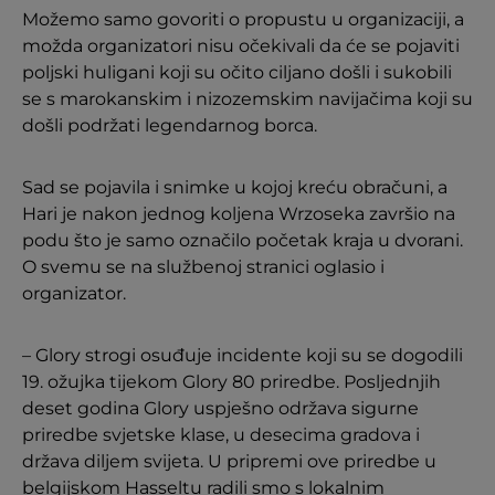
Možemo samo govoriti o propustu u organizaciji, a
možda organizatori nisu očekivali da će se pojaviti
poljski huligani koji su očito ciljano došli i sukobili
se s marokanskim i nizozemskim navijačima koji su
došli podržati legendarnog borca.
Sad se pojavila i snimke u kojoj kreću obračuni, a
Hari je nakon jednog koljena Wrzoseka završio na
podu što je samo označilo početak kraja u dvorani.
O svemu se na službenoj stranici oglasio i
organizator.
– Glory strogi osuđuje incidente koji su se dogodili
19. ožujka tijekom Glory 80 priredbe. Posljednjih
deset godina Glory uspješno održava sigurne
priredbe svjetske klase, u desecima gradova i
država diljem svijeta. U pripremi ove priredbe u
belgijskom Hasseltu radili smo s lokalnim