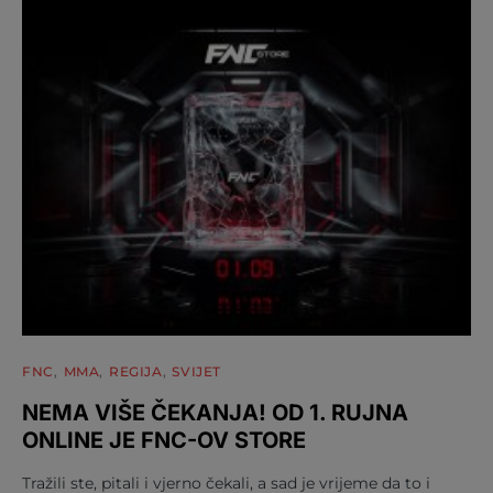
FNC
MMA
REGIJA
SVIJET
NEMA VIŠE ČEKANJA! OD 1. RUJNA
ONLINE JE FNC-OV STORE
Tražili ste, pitali i vjerno čekali, a sad je vrijeme da to i