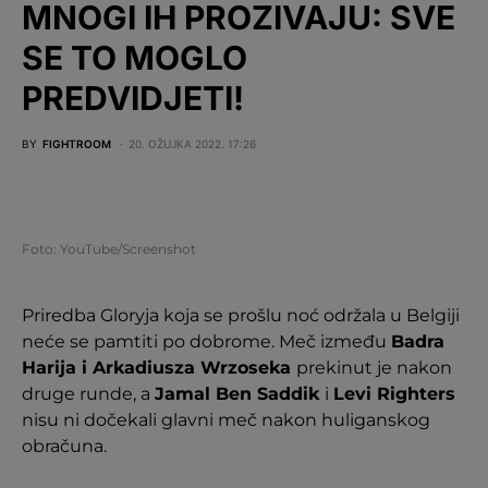
MNOGI IH PROZIVAJU: SVE
SE TO MOGLO
PREDVIDJETI!
BY
FIGHTROOM
20. OŽUJKA 2022. 17:26
Foto: YouTube/Screenshot
Priredba Gloryja koja se prošlu noć održala u Belgiji
neće se pamtiti po dobrome. Meč između
Badra
Harija i Arkadiusza Wrzoseka
prekinut je nakon
druge runde, a
Jamal Ben Saddik
i
Levi Righters
nisu ni dočekali glavni meč nakon huliganskog
obračuna.