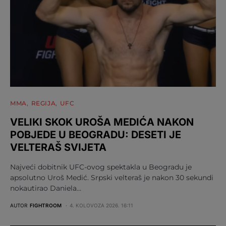
MMA
REGIJA
UFC
VELIKI SKOK UROŠA MEDIĆA NAKON
POBJEDE U BEOGRADU: DESETI JE
VELTERAŠ SVIJETA
Najveći dobitnik UFC-ovog spektakla u Beogradu je
apsolutno Uroš Medić. Srpski velteraš je nakon 30 sekundi
nokautirao Daniela…
AUTOR
FIGHTROOM
4. KOLOVOZA 2026. 16:11