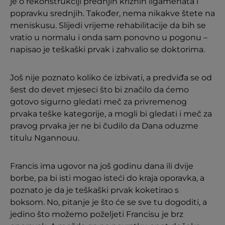
je o rekonstrukciji prednjih križnih ligamenata i
popravku srednjih. Također, nema nikakve štete na
meniskusu. Slijedi vrijeme rehabilitacije da bih se
vratio u normalu i onda sam ponovno u pogonu –
napisao je teškaški prvak i zahvalio se doktorima.
Još nije poznato koliko će izbivati, a predviđa se od
šest do devet mjeseci što bi značilo da ćemo
gotovo sigurno gledati meč za privremenog
prvaka teške kategorije, a mogli bi gledati i meč za
pravog prvaka jer ne bi čudilo da Dana oduzme
titulu Ngannouu.
Francis ima ugovor na još godinu dana ili dvije
borbe, pa bi isti mogao isteći do kraja oporavka, a
poznato je da je teškaški prvak koketirao s
boksom. No, pitanje je što će se sve tu dogoditi, a
jedino što možemo poželjeti Francisu je brz