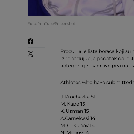
Foto: YouTube/Screenshot
Procurila je lista boraca koji s
Iznenađujuć je podatak da je
J
kategoriji je uvjerljivo prvi na lis
Athletes who have submitted 
J. Prochazka 51
M. Kape 15
K. Usman 15
A.Carnelossi 14
M. Cirkunov 14
N. Magny 14