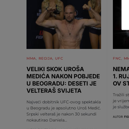
MMA
REGIJA
UFC
FNC
M
VELIKI SKOK UROŠA
NEMA
MEDIĆA NAKON POBJEDE
1. RU
U BEOGRADU: DESETI JE
OV S
VELTERAŠ SVIJETA
Tražili s
je vrije
Najveći dobitnik UFC-ovog spektakla
je služ
u Beogradu je apsolutno Uroš Medić.
Srpski velteraš je nakon 30 sekundi
AUTOR
FI
nokautirao Daniela…