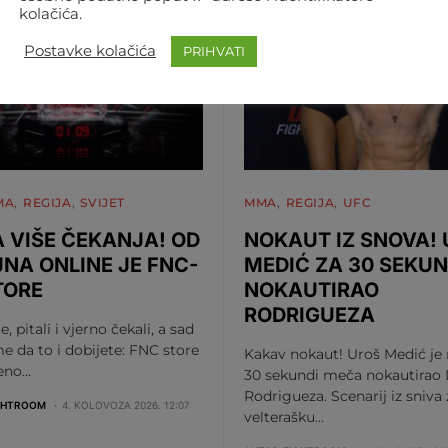
kolačića.
Postavke kolačića
PRIHVATI
MA
REGIJA
SVIJET
MMA
REGIJA
UFC
 VIŠE ČEKANJA! OD
NOKAUT IZ SNOVA!
JNA ONLINE JE FNC-
MEDIĆ ZA 30 SEKUN
TORE
NOKAUTIRAO
RODRIGUEZA
te, pitali i vjerno čekali, a sad
me da to i dobijete: FNC store
Kakav nokaut! Uroš Medić je
beno…
30 sekundi meča nokautirao 
Rodrigueza. Scenarij iz sniva
GHTROOM
4. KOLOVOZA 2026. 12:07
velterašku…