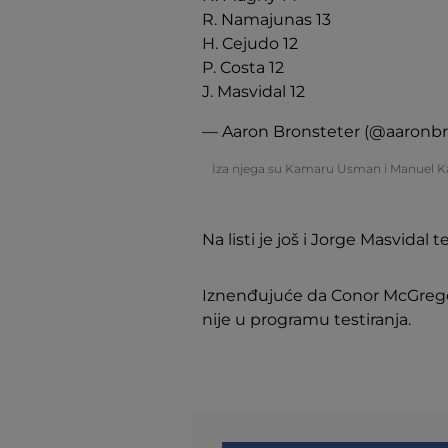
R. Namajunas 13
H. Cejudo 12
P. Costa 12
J. Masvidal 12
— Aaron Bronsteter (@aaronbr
Iza njega su Kamaru Usman i Manuel Kap
Na listi je još i Jorge Masvidal 
Iznenđujuće da Conor McGregor 
nije u programu testiranja.