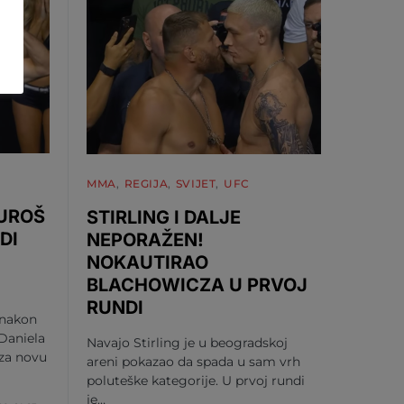
MMA
REGIJA
SVIJET
UFC
 UROŠ
STIRLING I DALJE
DI
NEPORAŽEN!
NOKAUTIRAO
BLACHOWICZA U PRVOJ
RUNDI
 nakon
Daniela
Navajo Stirling je u beogradskoj
 za novu
areni pokazao da spada u sam vrh
poluteške kategorije. U prvoj rundi
je…