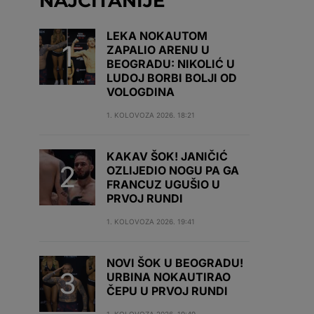
NAJČITANIJE
LEKA NOKAUTOM
ZAPALIO ARENU U
BEOGRADU: NIKOLIĆ U
LUDOJ BORBI BOLJI OD
VOLOGDINA
1. KOLOVOZA 2026. 18:21
KAKAV ŠOK! JANIČIĆ
OZLIJEDIO NOGU PA GA
FRANCUZ UGUŠIO U
PRVOJ RUNDI
1. KOLOVOZA 2026. 19:41
NOVI ŠOK U BEOGRADU!
URBINA NOKAUTIRAO
ČEPU U PRVOJ RUNDI