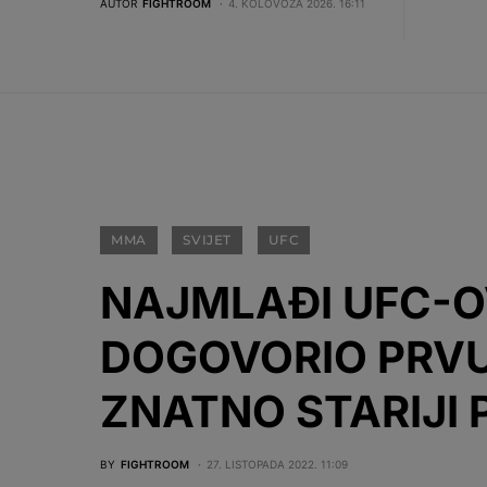
AUTOR
FIGHTROOM
4. KOLOVOZA 2026. 16:11
MMA
SVIJET
UFC
NAJMLAĐI UFC-O
DOGOVORIO PRVU
ZNATNO STARIJI 
BY
FIGHTROOM
27. LISTOPADA 2022. 11:09