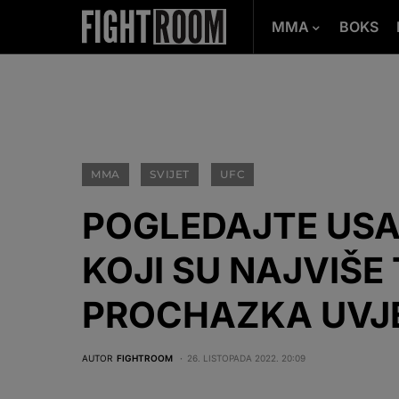
MMA
BOKS
MMA
SVIJET
UFC
POGLEDAJTE USA
KOJI SU NAJVIŠE 
PROCHAZKA UVJE
AUTOR
FIGHTROOM
26. LISTOPADA 2022. 20:09