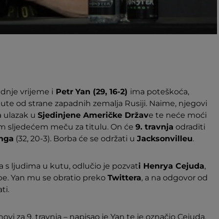
dnje vrijeme i
Petr
Yan (29, 16-2)
ima poteškoća,
ute od strane zapadnih zemalja Rusiji. Naime, njegovi
a ulazak u
Sjedinjene Američke Držav
e te neće moći
m sljedećem meču za titulu. On će
9. travnja
odraditi
inga
(32, 20-3). Borba će se održati u
Jacksonvilleu
.
s ljudima u kutu, odlučio je pozvat
i Henrya Cejuda
,
e. Yan mu se obratio preko
Twittera
, a na odgovor od
ti.
novi za 9. travnja – napisao je Yan te je označio Cejuda.