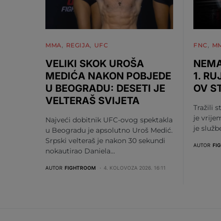
MMA
REGIJA
UFC
FNC
M
VELIKI SKOK UROŠA
NEMA
MEDIĆA NAKON POBJEDE
1. RU
U BEOGRADU: DESETI JE
OV S
VELTERAŠ SVIJETA
Tražili s
je vrije
Najveći dobitnik UFC-ovog spektakla
je služ
u Beogradu je apsolutno Uroš Medić.
Srpski velteraš je nakon 30 sekundi
AUTOR
FI
nokautirao Daniela…
AUTOR
FIGHTROOM
4. KOLOVOZA 2026. 16:11