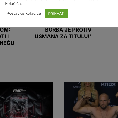
WHITE
CONOR IMA OPAKE
kolačića.
PLANOVE, SAMO JE
Postavke kolačića
PRIHVATI
REALIZACIJA UPITNA:
'MOJA POVRATNIČKA
OM:
BORBA JE PROTIV
TI I
USMANA ZA TITULU!'
 NEĆU