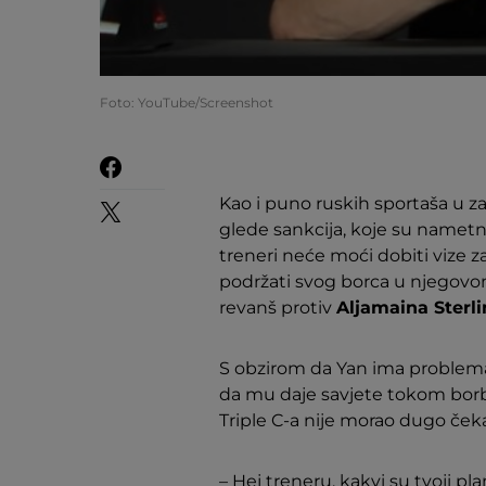
Foto: YouTube/Screenshot
Kao i puno ruskih sportaša u za
glede sankcija, koje su nametn
treneri neće moći dobiti vize z
podržati svog borca u njegovo
revanš protiv
Aljamaina Sterl
S obzirom da Yan ima problema 
da mu daje savjete tokom borb
Triple C-a nije morao dugo čeka
– Hej treneru, kakvi su tvoji pla