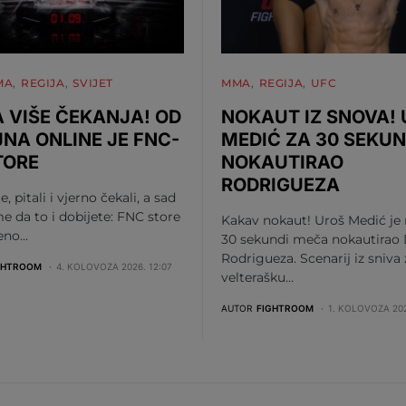
MA
REGIJA
SVIJET
MMA
REGIJA
UFC
 VIŠE ČEKANJA! OD
NOKAUT IZ SNOVA!
JNA ONLINE JE FNC-
MEDIĆ ZA 30 SEKUN
TORE
NOKAUTIRAO
RODRIGUEZA
te, pitali i vjerno čekali, a sad
me da to i dobijete: FNC store
Kakav nokaut! Uroš Medić je
beno…
30 sekundi meča nokautirao 
Rodrigueza. Scenarij iz sniva
GHTROOM
4. KOLOVOZA 2026. 12:07
velterašku…
AUTOR
FIGHTROOM
1. KOLOVOZA 202