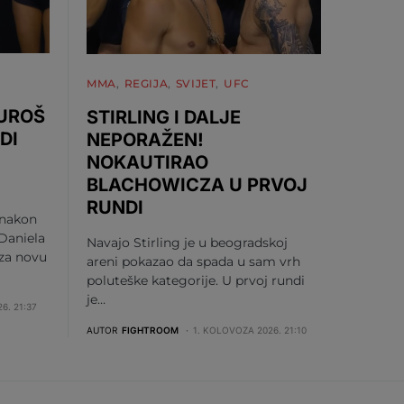
MMA
REGIJA
SVIJET
UFC
 UROŠ
STIRLING I DALJE
DI
NEPORAŽEN!
NOKAUTIRAO
BLACHOWICZA U PRVOJ
RUNDI
 nakon
Daniela
Navajo Stirling je u beogradskoj
 za novu
areni pokazao da spada u sam vrh
poluteške kategorije. U prvoj rundi
je…
6. 21:37
AUTOR
FIGHTROOM
1. KOLOVOZA 2026. 21:10