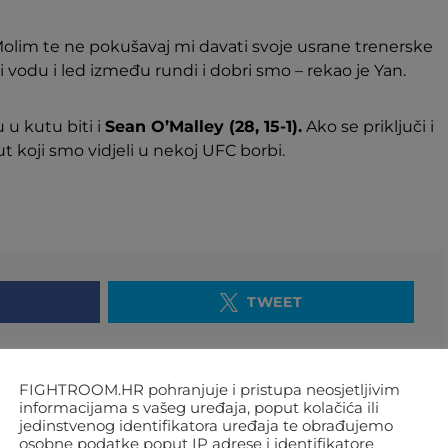
olim te ne pokušavaj mi davati svoje usrane trenerske
 vodu i led između rundi i dobri smo – rekao je Yan.
 u kutu biti i
Sean O’Malley (28, 15-1).
Ako se priključi i
ut koji smo vidjeli u nekoj UFC borbi.
TWEET
FIGHTROOM.HR pohranjuje i pristupa neosjetljivim
informacijama s vašeg uređaja, poput kolačića ili
SLJEDEĆI ČLANAK
jedinstvenog identifikatora uređaja te obrađujemo
osobne podatke poput IP adrese i identifikatore