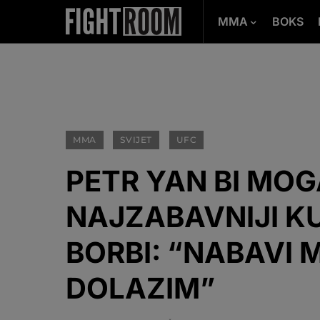
MMA
BOKS
MMA
SVIJET
UFC
PETR YAN BI MOG
NAJZABAVNIJI K
BORBI: “NABAVI M
DOLAZIM”