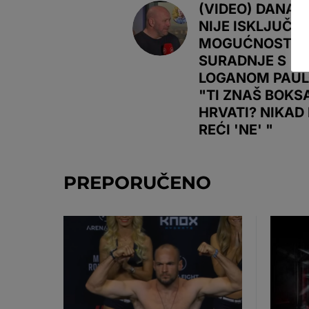
(VIDEO) DANA 
NIJE ISKLJUČIO
MOGUĆNOST
SURADNJE S
LOGANOM PAUL
"TI ZNAŠ BOKSA
HRVATI? NIKAD
REĆI 'NE' "
PREPORUČENO