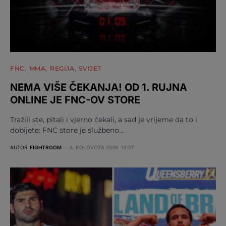
FNC
MMA
REGIJA
SVIJET
NEMA VIŠE ČEKANJA! OD 1. RUJNA
ONLINE JE FNC-OV STORE
Tražili ste, pitali i vjerno čekali, a sad je vrijeme da to i
dobijete: FNC store je službeno…
AUTOR
FIGHTROOM
4. KOLOVOZA 2026. 12:07