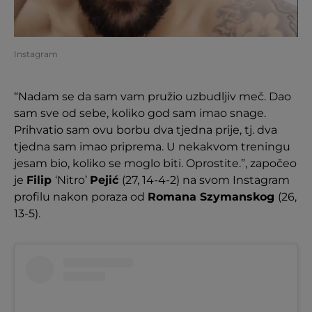
Instagram
“Nadam se da sam vam pružio uzbudljiv meč. Dao
sam sve od sebe, koliko god sam imao snage.
Prihvatio sam ovu borbu dva tjedna prije, tj. dva
tjedna sam imao priprema. U nekakvom treningu
jesam bio, koliko se moglo biti. Oprostite.”, započeo
je
Filip
‘Nitro’
Pejić
(27, 14-4-2) na svom Instagram
profilu nakon poraza od
Romana Szymanskog
(26,
13-5).