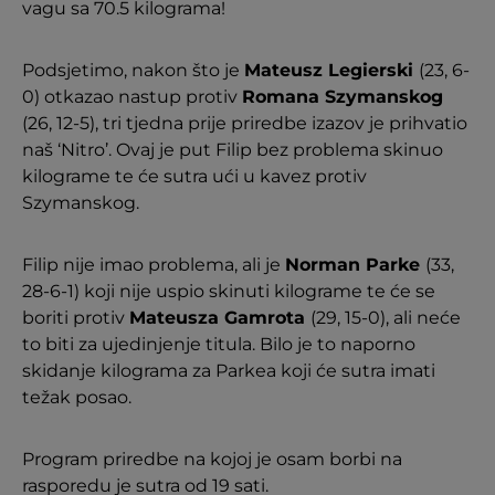
vagu sa 70.5 kilograma!
Podsjetimo, nakon što je
Mateusz Legierski
(23, 6-
0) otkazao nastup protiv
Romana Szymanskog
(26, 12-5), tri tjedna prije priredbe izazov je prihvatio
naš ‘Nitro’. Ovaj je put Filip bez problema skinuo
kilograme te će sutra ući u kavez protiv
Szymanskog.
Filip nije imao problema, ali je
Norman Parke
(33,
28-6-1) koji nije uspio skinuti kilograme te će se
boriti protiv
Mateusza Gamrota
(29, 15-0), ali neće
to biti za ujedinjenje titula. Bilo je to naporno
skidanje kilograma za Parkea koji će sutra imati
težak posao.
Program priredbe na kojoj je osam borbi na
rasporedu je sutra od 19 sati.