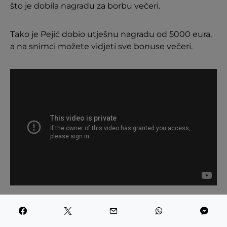
što je dobila nagradu za borbu večeri.
Tako je Pejić dobio utješnu nagradu od 5000 eura,
a na snimci možete vidjeti sve bonuse večeri.
Bilo kako bilo, Pejić ima još jednu borbu prema
ugovoru s KSW-om, a nadamo se da će to dobro