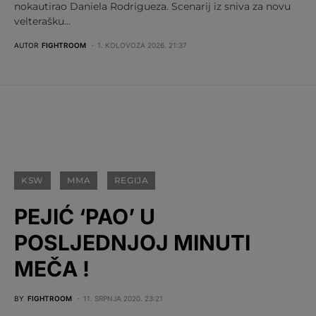
nokautirao Daniela Rodrigueza. Scenarij iz sniva za novu
velterašku…
AUTOR
FIGHTROOM
1. KOLOVOZA 2026. 21:37
KSW
MMA
REGIJA
PEJIĆ ‘PAO’ U
POSLJEDNJOJ MINUTI
MEČA !
BY
FIGHTROOM
11. SRPNJA 2020. 23:21