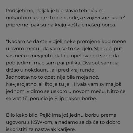
Podsjetimo, Poljak je bio slavio tehničkim
nokautom krajem treće runde, a svojevrsne ‘kraće’
pripreme ipak su na kraju koštale našeg borca.
“Nadam se da ste vidjeli neke promjene kod mene
u ovom meču i da vam se to svidjelo. Sljedeći put
vas neću iznevjeriti i dat ću opet sve od sebe da
pobijedim. Imao sam par prilika. Dvaput sam ga
držao u nokdaunu, ali pred kraj runde.
Jednostavno to opet nije bila moja noć.
Nevjerojatno, ali što je tu je… Hvala vam svima još
jednom, vidimo se uskoro u novom meču. Nitro će
se vratiti”, poručio je Filip nakon borbe.
Bilo kako bilo, Pejić ima još jednu borbu prema
ugovoru s KSW-om, a nadamo se da će to dobro
iskoristiti za nastavak karijere.