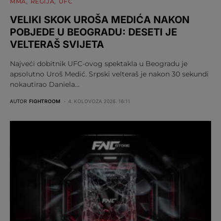
MMA
REGIJA
UFC
VELIKI SKOK UROŠA MEDIĆA NAKON
POBJEDE U BEOGRADU: DESETI JE
VELTERAŠ SVIJETA
Najveći dobitnik UFC-ovog spektakla u Beogradu je
apsolutno Uroš Medić. Srpski velteraš je nakon 30 sekundi
nokautirao Daniela…
AUTOR
FIGHTROOM
4. KOLOVOZA 2026. 16:11