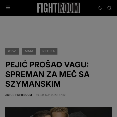
KSW
MMA
REGIJA
PEJIĆ PROŠAO VAGU:
SPREMAN ZA MEČ SA
SZYMANSKIM
AUTOR
FIGHTROOM
10. SRPNJA 2020. 17:12