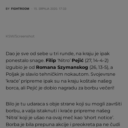
BY
FIGHTROOM
15. SRPNJA 2020. 17:33
KSW/Screenshot
Dao je sve od sebe u tri runde, na kraju je ipak
ponestalo snage.
Filip
‘Nitro’
Pejić
(27, 14-4-2)
izgubio je od
Romana Szymanskog
(26, 13-5), a
Poljak je slavio tehničkim nokautom. Svojevrsne
‘kraće’ pripreme ipak su na kraju koštale našeg
borca, ali Pejić je dobio nagradu za borbu večeri!
Bilo je tu udaraca s obje strane koji su mogli završiti
borbu, a valja istaknuti i kraće pripreme našeg
‘Nitra’ koji je ušao na ovaj meč kao ‘short notice’.
Borba je bila prepuna akcije i preokreta pa ne čudi