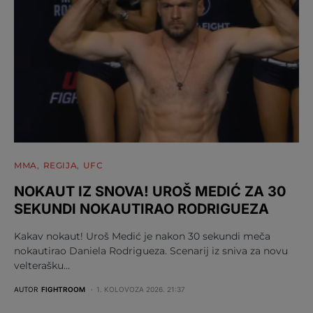
MMA
REGIJA
UFC
NOKAUT IZ SNOVA! UROŠ MEDIĆ ZA 30
SEKUNDI NOKAUTIRAO RODRIGUEZA
Kakav nokaut! Uroš Medić je nakon 30 sekundi meča
nokautirao Daniela Rodrigueza. Scenarij iz sniva za novu
velterašku…
AUTOR
FIGHTROOM
1. KOLOVOZA 2026. 21:37