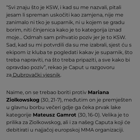
“Svi znaju što je KSW, i kad su me nazvali, pitali
jesam li spreman uskočiti kao zamjena, nije me
zanimalo ni tko je suparnik, ni u kojem se gradu
borim, niti činjenica kako je to kategorija iznad
moje… Odmah sam prihvatio poziv jer je to KSW.
Sad, kad su mi potvrdili da su me izabrali, sjest ću s
ekipom iz kluba te pogledati kakav je suparnik, što
treba napraviti, na što treba pripaziti, a sve kako bi
opravdao poziv”, rekao je Caput u razgovoru
za
Dubrovački vjesnik
.
Naime, on se trebao boriti protiv
Mariana
Ziolkowskog
(30, 21-7), međutim on je premješten
u glavnu borbu večeri gdje ga čeka prvak lake
kategorije
Mateusz Gamrot
(30, 16-0). Velika je to
prilika za Ziolkowskog, ali i za našeg Caputa koji će
debitirati u najjačoj europskoj MMA organizaciji.