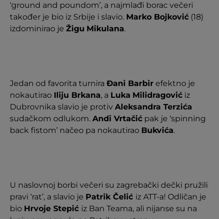
‘ground and poundom’, a najmlađi borac večeri
također je bio iz Srbije i slavio.
Marko Bojković
(18)
izdominirao je
Žigu
Mikulana
.
Jedan od favorita turnira
Đani Barbir
efektno je
nokautirao
Iliju Brkana
, a
Luka
Milidragović
iz
Dubrovnika slavio je protiv
Aleksandra Terzića
sudačkom odlukom.
Andi Vrtačić
pak je ‘spinning
back fistom’ načeo pa nokautirao
Bukvića
.
U naslovnoj borbi večeri su zagrebački dečki pružili
pravi ‘rat’, a slavio je
Patrik Čelić
iz ATT-a! Odličan je
bio
Hrvoje Stepić
iz Ban Teama, ali nijanse su na