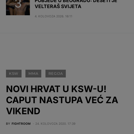
POBJEDE U BEOGRADU: DESETI JE
VELTERAŠ SVIJETA
4. KOLOVOZA 2026. 16:11
KSW
MMA
REGIJA
NOVI HRVAT U KSW-U!
CAPUT NASTUPA VEĆ ZA
VIKEND
BY
FIGHTROOM
24. KOLOVOZA 2020. 17:39