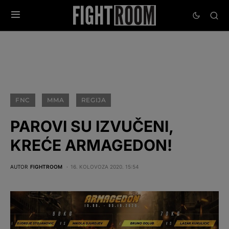
FNC
MMA
REGIJA
PAROVI SU IZVUČENI,
KREĆE ARMAGEDON!
AUTOR
FIGHTROOM
16. KOLOVOZA 2020. 15:54