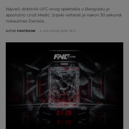
Najveći dobitnik UFC-ovog spektakla u Beogradu je
apsolutno Uroš Medić. Srpski velteraš je nakon 30 sekundi
nokautirao Daniela…
AUTOR
FIGHTROOM
4. KOLOVOZA 2026. 16:11