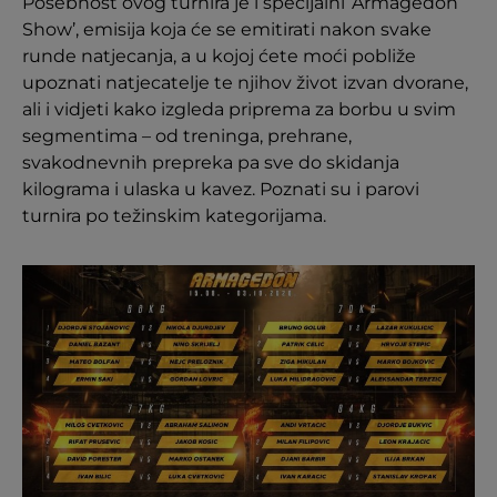
Posebnost ovog turnira je i specijalni ‘Armagedon
Show’, emisija koja će se emitirati nakon svake
runde natjecanja, a u kojoj ćete moći pobliže
upoznati natjecatelje te njihov život izvan dvorane,
ali i vidjeti kako izgleda priprema za borbu u svim
segmentima – od treninga, prehrane,
svakodnevnih prepreka pa sve do skidanja
kilograma i ulaska u kavez. Poznati su i parovi
turnira po težinskim kategorijama.