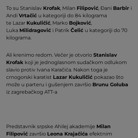
To su Stanislav
Krofak
, Milan
Filipović
, Đani
Barbir
i
Andi
Vrtačić
u kategoriji do 84 kilograma
te Lazar
Kukuličić
, Marko
Bojković
,
Luka
Milidragović
i Patrik
Čelić
u kategoriji do 70
kilograma.
Ali krenimo redom. Večer je otvorio
Stanislav
Krofak
koji je jednoglasnom sudačkom odlukom
slavio protiv Ivana Karačića. Nakon toga je
crnogorski karatist
Lazar Kukuličić
pokazao što
može u parteru i gušenjem završio
Brunu Goluba
iz zagrebačkog ATT-a
Predstavnik srpske Ahilej akademije
Milan
Filipović
završio
Leona Krajačića
efektnim