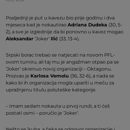
Foto: KSW
Posljednji je put u kavezu bio prije godinu i dva
mjeseca kad je nokautirao
Adriana Dudeka
(30, 5-
2), a sve je izglednije da bi ponovno u kavez mogao
Aleksandar
‘Joker’
Ilić
(33, 13-4).
Srpski borac trebao se natjecati na novom PFL-
ovom turniru, ali taj mu je angažman otpao pa se
‘Joker’ okrenuo novoj organizaciji – Oktagonu.
Prozvao je
Karlosa Vemolu
(36, 32-6), a nada se
kako bi ih organizacija mogla upariti u meču za
upražnjenu titulu poluteške kategorije.
– Imam sedam nokauta u prvoj rundi, a ti ćeš
postati osmi – poručio je ‘Joker’.
Nešto se ‘kuha, a čeka se odgovor organizacije i