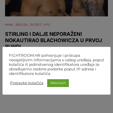
MMA
REGIJA
SVIJET
UFC
STIRLING I DALJE NEPORAŽEN!
NOKAUTIRAO BLACHOWICZA U PRVOJ
RUNDI
FIGHTROOM.HR pohranjuje i pristupa
Navajo Stirling je u beogradskoj areni pokazao da spada u
neosjetljivim informacijama s vašeg uređaja, poput
sam vrh poluteške kategorije. U prvoj rundi je…
kolačića ili jedinstvenog identifikatora uređaja te
obrađujemo osobne podatke poput IP adrese i
AUTOR
FIGHTROOM
1. KOLOVOZA 2026. 21:10
identifikatore kolačića.
Postavke kolačića
PRIHVATI