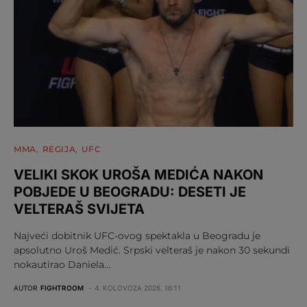
MMA
REGIJA
UFC
VELIKI SKOK UROŠA MEDIĆA NAKON
POBJEDE U BEOGRADU: DESETI JE
VELTERAŠ SVIJETA
Najveći dobitnik UFC-ovog spektakla u Beogradu je
apsolutno Uroš Medić. Srpski velteraš je nakon 30 sekundi
nokautirao Daniela…
AUTOR
FIGHTROOM
4. KOLOVOZA 2026. 16:11