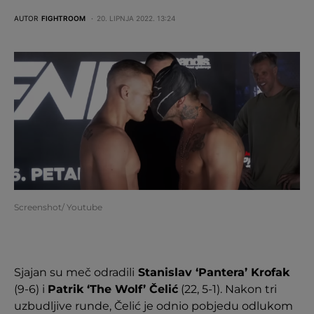
AUTOR
FIGHTROOM
20. LIPNJA 2022. 13:24
Screenshot/ Youtube
Sjajan su meč odradili
Stanislav ‘Pantera’ Krofak
(9-6) i
Patrik ‘The Wolf’ Čelić
(22, 5-1). Nakon tri
uzbudljive runde, Čelić je odnio pobjedu odlukom