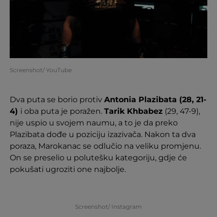
Screenshot/ YouTube
Dva puta se borio protiv
Antonia Plazibata (28, 21-
4)
i oba puta je poražen.
Tarik Khbabez
(29, 47-9),
nije uspio u svojem naumu, a to je da preko
Plazibata dođe u poziciju izazivača. Nakon ta dva
poraza, Marokanac se odlučio na veliku promjenu.
On se preselio u polutešku kategoriju, gdje će
pokušati ugroziti one najbolje.
Screenshot/ Instagram