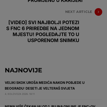
PROMJENU U KARIJERI
NEXT ARTICLE
[VIDEO] SVI NAJBOLJI POTEZI
S FNC 6 PRIREDBE NA JEDNOM
MJESTU! POGLEDAJTE TO U
USPORENOM SNIMKU
NAJNOVIJE
VELIKI SKOK UROŠA MEDIĆA NAKON POBJEDE U
BEOGRADU: DESETI JE VELTERAŠ SVIJETA
4. KOLOVOZA 2026. 16:11
NEMA VIŠE ČEKANJA! OD 1. RUJNA ONLINE JE FNC-OV