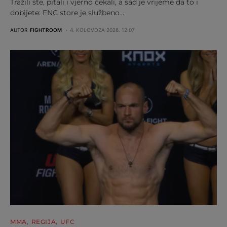
Tražili ste, pitali i vjerno čekali, a sad je vrijeme da to i
dobijete: FNC store je službeno…
AUTOR
FIGHTROOM
4. KOLOVOZA 2026. 12:07
MMA
REGIJA
UFC