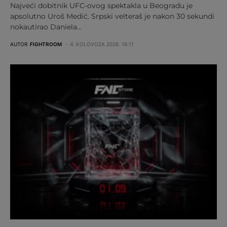
Najveći dobitnik UFC-ovog spektakla u Beogradu je
apsolutno Uroš Medić. Srpski velteraš je nakon 30 sekundi
nokautirao Daniela…
AUTOR
FIGHTROOM
4. KOLOVOZA 2026. 16:11