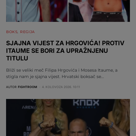
BOKS
REGIJA
SJAJNA VIJEST ZA HRGOVIĆA! PROTIV
ITAUME SE BORI ZA UPRAŽNJENU
TITULU
Bliži se veliki meč Filipa Hrgovića i Mosesa Itaume, a
stigla nam je sjajna vijest. Hrvatski boksač se…
AUTOR
FIGHTROOM
4. KOLOVOZA 2026. 10:11