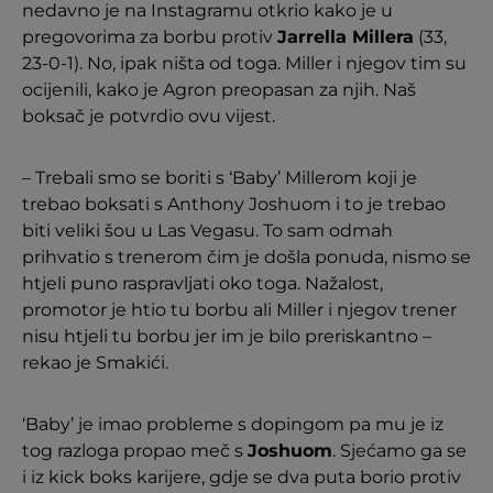
nedavno je na Instagramu otkrio kako je u
pregovorima za borbu protiv
Jarrella Millera
(33,
23-0-1). No, ipak ništa od toga. Miller i njegov tim su
ocijenili, kako je Agron preopasan za njih. Naš
boksač je potvrdio ovu vijest.
– Trebali smo se boriti s ‘Baby’ Millerom koji je
trebao boksati s Anthony Joshuom i to je trebao
biti veliki šou u Las Vegasu. To sam odmah
prihvatio s trenerom čim je došla ponuda, nismo se
htjeli puno raspravljati oko toga. Nažalost,
promotor je htio tu borbu ali Miller i njegov trener
nisu htjeli tu borbu jer im je bilo preriskantno –
rekao je Smakići.
‘Baby’ je imao probleme s dopingom pa mu je iz
tog razloga propao meč s
Joshuom
. Sjećamo ga se
i iz kick boks karijere, gdje se dva puta borio protiv