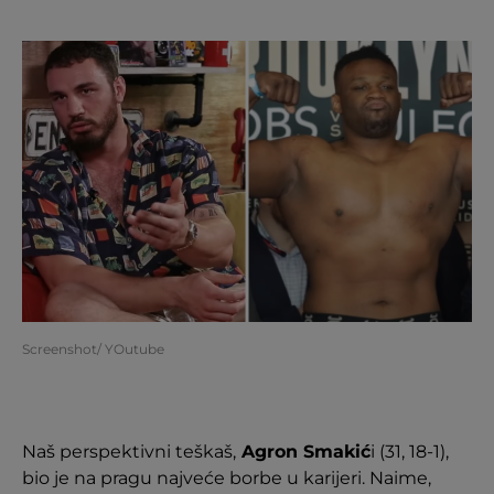
Screenshot/ YOutube
Naš perspektivni teškaš,
Agron Smakić
i (31, 18-1),
bio je na pragu najveće borbe u karijeri. Naime,