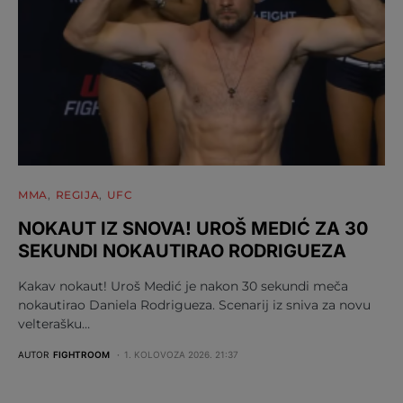
MMA
REGIJA
UFC
NOKAUT IZ SNOVA! UROŠ MEDIĆ ZA 30
SEKUNDI NOKAUTIRAO RODRIGUEZA
Kakav nokaut! Uroš Medić je nakon 30 sekundi meča
nokautirao Daniela Rodrigueza. Scenarij iz sniva za novu
velterašku…
AUTOR
FIGHTROOM
1. KOLOVOZA 2026. 21:37