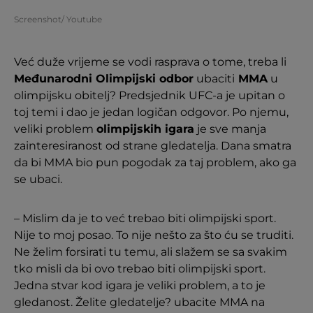
Screenshot/ Youtube
Već duže vrijeme se vodi rasprava o tome, treba li
Međunarodni Olimpijski odbor
ubaciti
MMA
u
olimpijsku obitelj? Predsjednik UFC-a je upitan o
toj temi i dao je jedan logičan odgovor. Po njemu,
veliki problem
olimpijskih igara
je sve manja
zainteresiranost od strane gledatelja. Dana smatra
da bi MMA bio pun pogodak za taj problem, ako ga
se ubaci.
– Mislim da je to već trebao biti olimpijski sport.
Nije to moj posao. To nije nešto za što ću se truditi.
Ne želim forsirati tu temu, ali slažem se sa svakim
tko misli da bi ovo trebao biti olimpijski sport.
Jedna stvar kod igara je veliki problem, a to je
gledanost. Želite gledatelje? ubacite MMA na