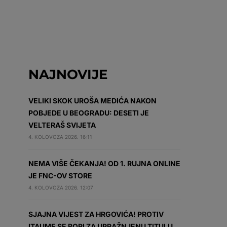
NAJNOVIJE
VELIKI SKOK UROŠA MEDIĆA NAKON
POBJEDE U BEOGRADU: DESETI JE
VELTERAŠ SVIJETA
4. KOLOVOZA 2026. 16:11
NEMA VIŠE ČEKANJA! OD 1. RUJNA ONLINE
JE FNC-OV STORE
4. KOLOVOZA 2026. 12:07
SJAJNA VIJEST ZA HRGOVIĆA! PROTIV
ITAUME SE BORI ZA UPRAŽNJENU TITULU