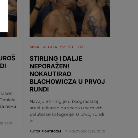
MMA
REGIJA
SVIJET
UFC
 UROŠ
STIRLING I DALJE
DI
NEPORAŽEN!
NOKAUTIRAO
BLACHOWICZA U PRVOJ
RUNDI
 nakon
Daniela
Navajo Stirling je u beogradskoj
 za novu
areni pokazao da spada u sam vrh
poluteške kategorije. U prvoj rundi
je…
6. 21:37
AUTOR
FIGHTROOM
1. KOLOVOZA 2026. 21:10