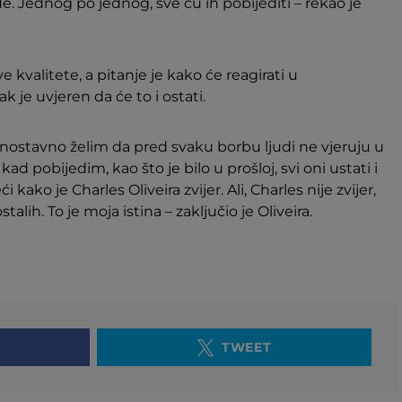
ođe. Jednog po jednog, sve ću ih pobijediti – rekao je
e kvalitete, a pitanje je kako će reagirati u
e uvjeren da će to i ostati.
ednostavno želim da pred svaku borbu ljudi ne vjeruju u
ad pobijedim, kao što je bilo u prošloj, svi oni ustati i
eći kako je Charles Oliveira zvijer. Ali, Charles nije zvijer,
alih. To je moja istina – zaključio je Oliveira.
TWEET