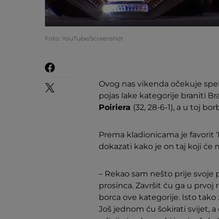
Foto: YouTube/Screenshot
Ovog nas vikenda očekuje spekt
pojas lake kategorije braniti Br
Poiriera
(32, 28-6-1), a u toj bor
Prema kladionicama je favorit ‘D
dokazati kako je on taj koji će 
– Rekao sam nešto prije svoje pos
prosinca. Završit ću ga u prvo
borca ove kategorije. Isto tak
Još jednom ću šokirati svijet, a 