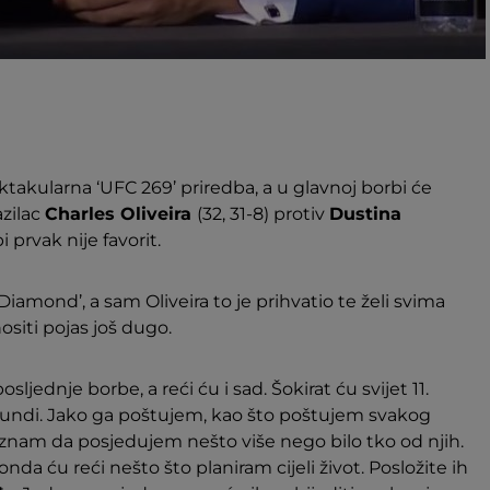
akularna ‘UFC 269’ priredba, a u glavnoj borbi će
azilac
Charles Oliveira
(32, 31-8) protiv
Dustina
bi prvak nije favorit.
iamond’, a sam Oliveira to je prihvatio te želi svima
nositi pojas još dugo.
ljednje borbe, a reći ću i sad. Šokirat ću svijet 11.
j rundi. Jako ga poštujem, kao što poštujem svakog
o znam da posjedujem nešto više nego bilo tko od njih.
onda ću reći nešto što planiram cijeli život. Posložite ih