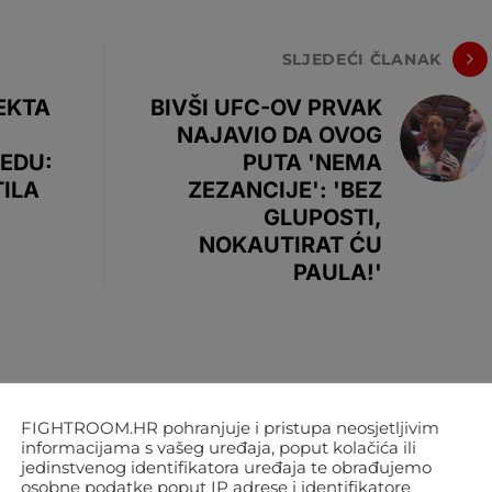
SLJEDEĆI ČLANAK
EKTA
BIVŠI UFC-OV PRVAK
NAJAVIO DA OVOG
EDU:
PUTA 'NEMA
TILA
ZEZANCIJE': 'BEZ
GLUPOSTI,
NOKAUTIRAT ĆU
PAULA!'
FIGHTROOM.HR pohranjuje i pristupa neosjetljivim
informacijama s vašeg uređaja, poput kolačića ili
jedinstvenog identifikatora uređaja te obrađujemo
osobne podatke poput IP adrese i identifikatore