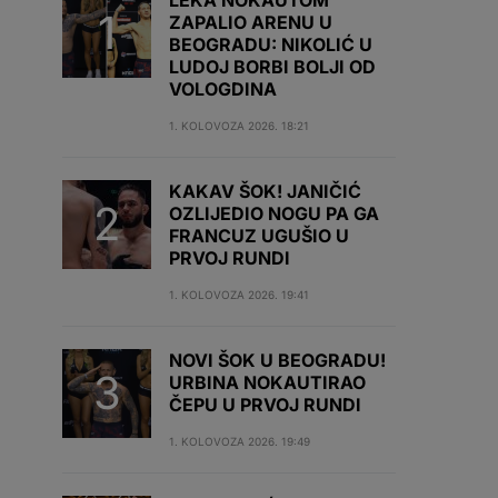
LEKA NOKAUTOM
ZAPALIO ARENU U
BEOGRADU: NIKOLIĆ U
LUDOJ BORBI BOLJI OD
VOLOGDINA
1. KOLOVOZA 2026. 18:21
KAKAV ŠOK! JANIČIĆ
OZLIJEDIO NOGU PA GA
FRANCUZ UGUŠIO U
PRVOJ RUNDI
1. KOLOVOZA 2026. 19:41
NOVI ŠOK U BEOGRADU!
URBINA NOKAUTIRAO
ČEPU U PRVOJ RUNDI
1. KOLOVOZA 2026. 19:49