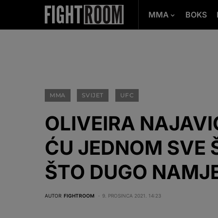
MMA
BOKS
MMA
SVIJET
UFC
OLIVEIRA NAJAVIO
ĆU JEDNOM SVE Š
ŠTO DUGO NAMJ
AUTOR
FIGHTROOM
9. PROSINCA 2021. 14:23