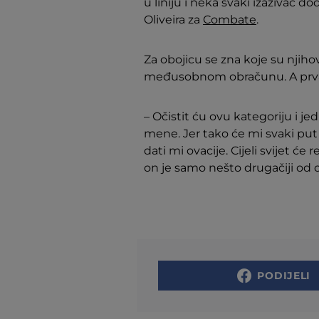
u liniju i neka svaki izazivač d
Oliveira za
Combate
.
Za obojicu se zna koje su njihov
međusobnom obračunu. A prvak j
– Očistit ću ovu kategoriju i j
mene. Jer tako će mi svaki put k
dati mi ovacije. Cijeli svijet će r
on je samo nešto drugačiji od ost
PODIJELI