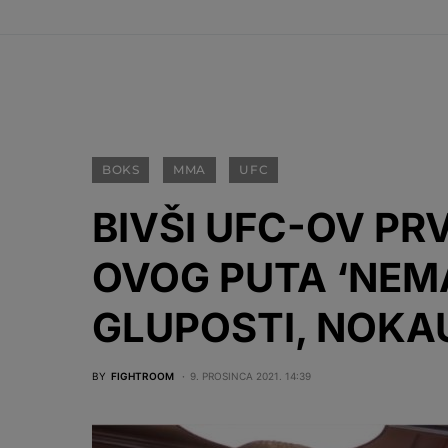
BOKS
MMA
UFC
BIVŠI UFC-OV PR
OVOG PUTA ‘NEMA
GLUPOSTI, NOKAU
BY
FIGHTROOM
9. PROSINCA 2021. 14:39