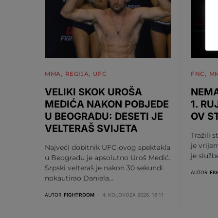
MMA
REGIJA
UFC
FNC
M
VELIKI SKOK UROŠA
NEMA
MEDIĆA NAKON POBJEDE
1. RU
U BEOGRADU: DESETI JE
OV S
VELTERAŠ SVIJETA
Tražili s
je vrije
Najveći dobitnik UFC-ovog spektakla
je služ
u Beogradu je apsolutno Uroš Medić.
Srpski velteraš je nakon 30 sekundi
AUTOR
FI
nokautirao Daniela…
AUTOR
FIGHTROOM
4. KOLOVOZA 2026. 16:11