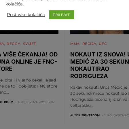
kolačića.
Postavke kolačića
PRIHVATI
MA
REGIJA
SVIJET
MMA
REGIJA
UFC
 VIŠE ČEKANJA! OD
NOKAUT IZ SNOVA!
JNA ONLINE JE FNC-
MEDIĆ ZA 30 SEKUN
TORE
NOKAUTIRAO
RODRIGUEZA
te, pitali i vjerno čekali, a sad
me da to i dobijete: FNC store
Kakav nokaut! Uroš Medić je
beno…
30 sekundi meča nokautirao 
Rodrigueza. Scenarij iz sniva
GHTROOM
4. KOLOVOZA 2026. 12:07
velterašku…
AUTOR
FIGHTROOM
1. KOLOVOZA 202