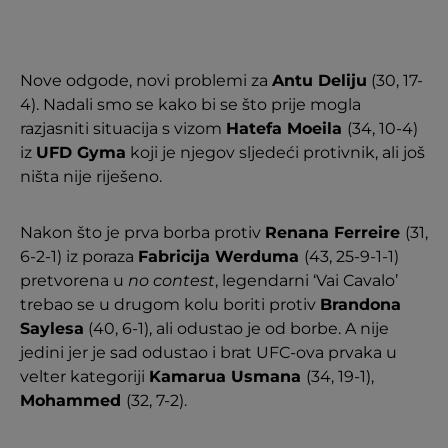
Nove odgode, novi problemi za
Antu Deliju
(30, 17-
4). Nadali smo se kako bi se što prije mogla
razjasniti situacija s vizom
Hatefa Moeila
(34, 10-4)
iz
UFD Gyma
koji je njegov sljedeći protivnik, ali još
ništa nije riješeno.
Nakon što je prva borba protiv
Renana Ferreire
(31,
6-2-1) iz poraza
Fabricija Werduma
(43, 25-9-1-1)
pretvorena u
no contest
, legendarni ‘Vai Cavalo’
trebao se u drugom kolu boriti protiv
Brandona
Saylesa
(40, 6-1), ali odustao je od borbe. A nije
jedini jer je sad odustao i brat UFC-ova prvaka u
velter kategoriji
Kamarua Usmana
(34, 19-1),
Mohammed
(32, 7-2).