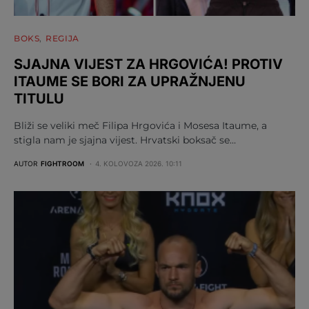
BOKS
REGIJA
SJAJNA VIJEST ZA HRGOVIĆA! PROTIV
ITAUME SE BORI ZA UPRAŽNJENU
TITULU
Bliži se veliki meč Filipa Hrgovića i Mosesa Itaume, a
stigla nam je sjajna vijest. Hrvatski boksač se…
AUTOR
FIGHTROOM
4. KOLOVOZA 2026. 10:11