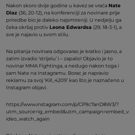
Nakon skoro dvije godine u kavez se vraća
Nate
Diaz
(36, 20-12), na konferenciji za novinare prije
priredbe bio je daleko najsmireniji. U nedjelju ga
čeka okršaj protiv
Leona Edwardsa
(29, 18-3-1), a
sve je najavio u svom stilu.
Na pitanja novinara odgovarao je kratko i jasno, a
zatim izvadio ‘strijelu’ i – zapalio! Objavio je to
novinar MMA Fightinga, a nedugo nakon toga i
sam Nate na Instagramu. Borac je napravio
reklamu za svoj ‘Kill_4209’ kao što je naznačeno u
Instagram objavi.
https://www.instagram.com/p/CP9c7anD8W3/?
utm_source=ig_embed&utm_campaign=embed_v
ideo_watch_again