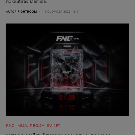
nokautirao Daniela…
AUTOR
FIGHTROOM
4. KOLOVOZA 2026. 16:11
FNC
MMA
REGIJA
SVIJET