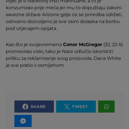
Riječ je o Nateovoj vrsti marihuane, a to je
konzumirao prije meča jer mu to dopuštaju zakoni
savezne države Arizone gdje će se priredba održati,
odnosno dozvoljeno je sve osim dolaska na borbu
pod utjecajem opijata.
Kao što je svojevremeno
Conor McGregor
(32, 22-5)
promovirao viski, tako je Nate odlučio iskoristiti
priliku za reklamiranje svog proizvoda. Dana White
je sve pratio s osmijehom
SHARE
TWEET