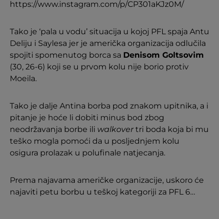
https://www.instagram.com/p/CP301aKJz0M/
Tako je ‘pala u vodu’ situacija u kojoj PFL spaja Antu
Deliju i Saylesa jer je američka organizacija odlučila
spojiti spomenutog borca sa
Denisom Goltsovim
(30, 26-6) koji se u prvom kolu nije borio protiv
Moeila.
Tako je dalje Antina borba pod znakom upitnika, a i
pitanje je hoće li dobiti minus bod zbog
neodržavanja borbe ili
walkover
tri boda koja bi mu
teško mogla pomoći da u posljednjem kolu
osigura prolazak u polufinale natjecanja.
Prema najavama američke organizacije, uskoro će
najaviti petu borbu u teškoj kategoriji za PFL 6…