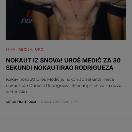
MMA
REGIJA
UFC
NOKAUT IZ SNOVA! UROŠ MEDIĆ ZA 30
SEKUNDI NOKAUTIRAO RODRIGUEZA
Kakav nokaut! Uroš Medić je nakon 30 sekundi meča
nokautirao Daniela Rodrigueza. Scenarij iz sniva za novu
velterašku…
AUTOR
FIGHTROOM
1. KOLOVOZA 2026. 21:37