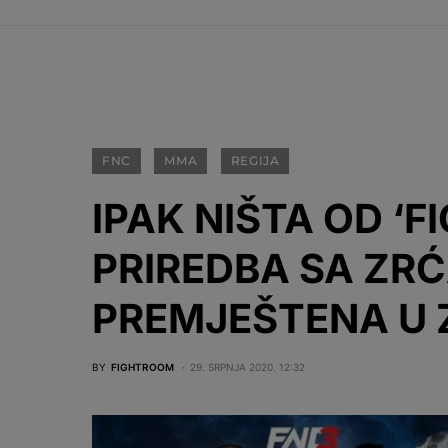
FNC
MMA
REGIJA
IPAK NIŠTA OD ‘F
PRIREDBA SA ZRĆ
PREMJEŠTENA U 
BY
FIGHTROOM
29. SRPNJA 2020. 12:32