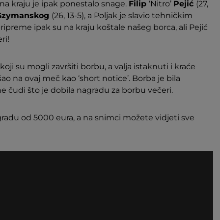
 na kraju je ipak ponestalo snage.
Filip
‘Nitro’
Pejić
(27,
Szymanskog
(26, 13-5), a Poljak je slavio tehničkim
ipreme ipak su na kraju koštale našeg borca, ali Pejić
ri!
koji su mogli završiti borbu, a valja istaknuti i kraće
šao na ovaj meč kao ‘short notice’. Borba je bila
e čudi što je dobila nagradu za borbu večeri.
gradu od 5000 eura, a na snimci možete vidjeti sve