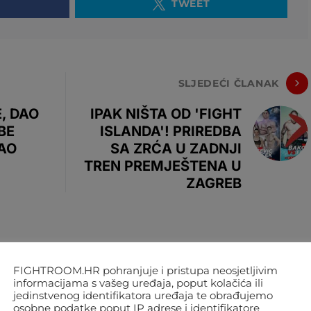
TWEET
SLJEDEĆI ČLANAK
, DAO
IPAK NIŠTA OD 'FIGHT
BE
ISLANDA'! PRIREDBA
AO
SA ZRĆA U ZADNJI
TREN PREMJEŠTENA U
ZAGREB
FIGHTROOM.HR pohranjuje i pristupa neosjetljivim
informacijama s vašeg uređaja, poput kolačića ili
jedinstvenog identifikatora uređaja te obrađujemo
osobne podatke poput IP adrese i identifikatore