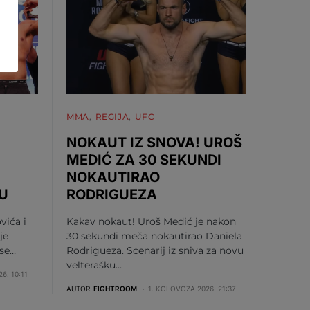
MMA
REGIJA
UFC
NOKAUT IZ SNOVA! UROŠ
MEDIĆ ZA 30 SEKUNDI
NOKAUTIRAO
U
RODRIGUEZA
vića i
Kakav nokaut! Uroš Medić je nakon
je
30 sekundi meča nokautirao Daniela
 se…
Rodrigueza. Scenarij iz sniva za novu
velterašku…
6. 10:11
AUTOR
FIGHTROOM
1. KOLOVOZA 2026. 21:37