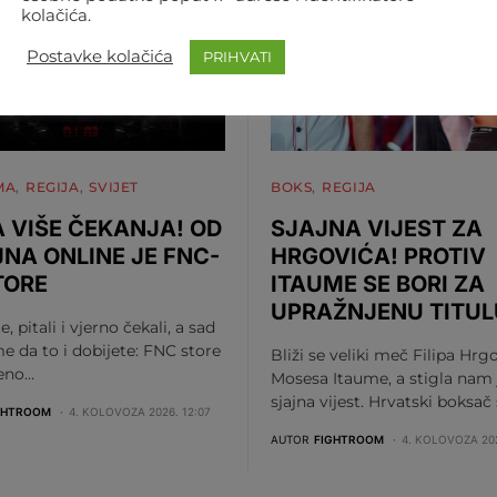
kolačića.
Postavke kolačića
PRIHVATI
MA
REGIJA
SVIJET
BOKS
REGIJA
 VIŠE ČEKANJA! OD
SJAJNA VIJEST ZA
JNA ONLINE JE FNC-
HRGOVIĆA! PROTIV
TORE
ITAUME SE BORI ZA
UPRAŽNJENU TITUL
te, pitali i vjerno čekali, a sad
me da to i dobijete: FNC store
Bliži se veliki meč Filipa Hrgo
beno…
Mosesa Itaume, a stigla nam 
sjajna vijest. Hrvatski boksač
GHTROOM
4. KOLOVOZA 2026. 12:07
AUTOR
FIGHTROOM
4. KOLOVOZA 202