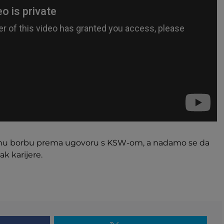
 jednu borbu prema ugovoru s KSW-om, a nadamo se da
ak karijere.