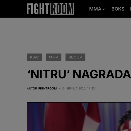
MMA
BOKS
KSW
MMA
REGIJA
‘NITRU’ NAGRADA
AUTOR
FIGHTROOM
15. SRPNJA 2020. 17:33