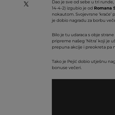
Dao je sve od sebe u tri runde,
14-4-2) izgubio je od
Romana 
nokautom. Svojevrsne ‘kraće’ pr
je dobio nagradu za borbu veče
Bilo je tu udaraca s obje strane 
pripreme našeg ‘Nitra’ koji je u
prepuna akcije i preokreta pa n
Tako je Pejić dobio utješnu na
bonuse večeri.