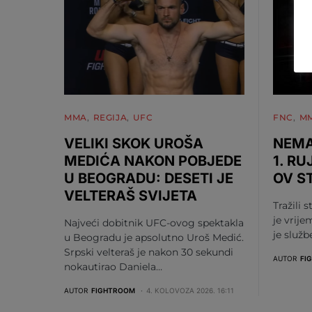
MMA
REGIJA
UFC
FNC
M
VELIKI SKOK UROŠA
NEMA
MEDIĆA NAKON POBJEDE
1. RU
U BEOGRADU: DESETI JE
OV S
VELTERAŠ SVIJETA
Tražili s
je vrije
Najveći dobitnik UFC-ovog spektakla
je služ
u Beogradu je apsolutno Uroš Medić.
Srpski velteraš je nakon 30 sekundi
AUTOR
FI
nokautirao Daniela…
AUTOR
FIGHTROOM
4. KOLOVOZA 2026. 16:11