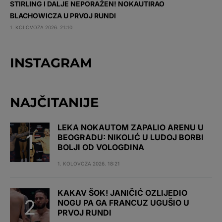
STIRLING I DALJE NEPORAŽEN! NOKAUTIRAO
BLACHOWICZA U PRVOJ RUNDI
1. KOLOVOZA 2026. 21:10
INSTAGRAM
NAJČITANIJE
LEKA NOKAUTOM ZAPALIO ARENU U
BEOGRADU: NIKOLIĆ U LUDOJ BORBI
BOLJI OD VOLOGDINA
1. KOLOVOZA 2026. 18:21
KAKAV ŠOK! JANIČIĆ OZLIJEDIO
NOGU PA GA FRANCUZ UGUŠIO U
PRVOJ RUNDI