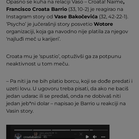
Opasno se kuha na relaciji Vaso – Croata! Naime
,
Francisco Croata Barrio
(33, 10-2) je reagirao na
Instagram story od
Vase Bakočevića
(32, 42-22-1).
‘Psycho’ je jučerašnji story posvetio
Wotore
organizaciji, koja ga navodno nije platila za njegov
‘najluđi meč u karijeri’.
Croata mu je ‘spustio’, optuživši ga za potpunu
neaktivnost u tom meču.
– Pa niti ja ne bih platio borcu, koji se dođe predati i
uzeti lovu. U ugovoru treba pisati, da ako ne baciš
jedan udarac ili se predaš, onda ne dobivaš niti
jedan jeb*ni dolar – napisao je Barrio u reakciji na
Vasin story.