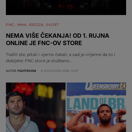
FNC
MMA
REGIJA
SVIJET
NEMA VIŠE ČEKANJA! OD 1. RUJNA
ONLINE JE FNC-OV STORE
Tražili ste, pitali i vjerno čekali, a sad je vrijeme da to i
dobijete: FNC store je službeno…
AUTOR
FIGHTROOM
4. KOLOVOZA 2026. 12:07