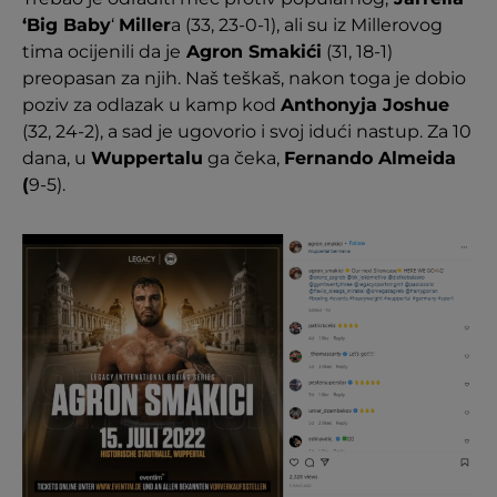
‘Big Baby
‘
Miller
a (33, 23-0-1), ali su iz Millerovog
tima ocijenili da je
Agron Smakići
(31, 18-1)
preopasan za njih. Naš teškaš, nakon toga je dobio
poziv za odlazak u kamp kod
Anthonyja Joshue
(32, 24-2), a sad je ugovorio i svoj idući nastup. Za 10
dana, u
Wuppertalu
ga čeka,
Fernando Almeida
(
9-5).