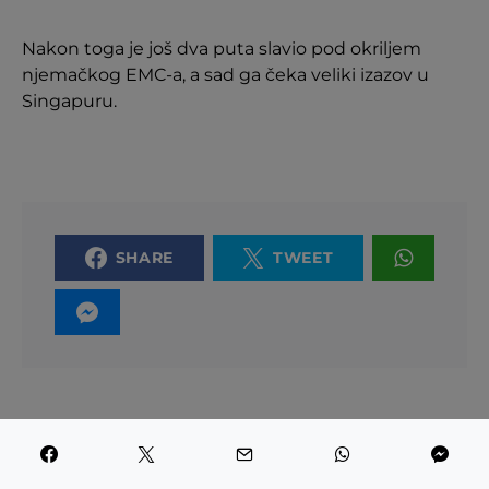
Nakon toga je još dva puta slavio pod okriljem
njemačkog EMC-a, a sad ga čeka veliki izazov u
Singapuru.
SHARE
TWEET
PREVIOUS ARTICLE
VASO I CROATA SU NAS