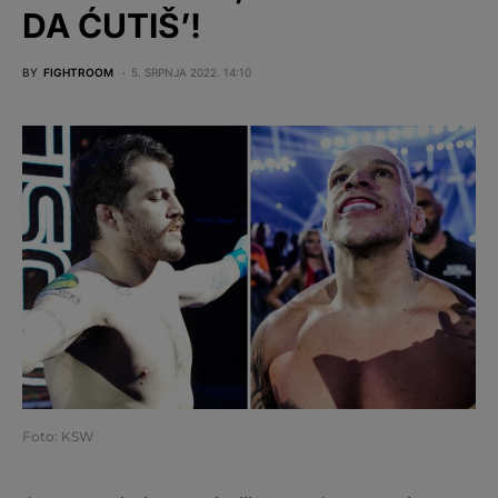
DA ĆUTIŠ’!
BY
FIGHTROOM
5. SRPNJA 2022. 14:10
Foto: KSW