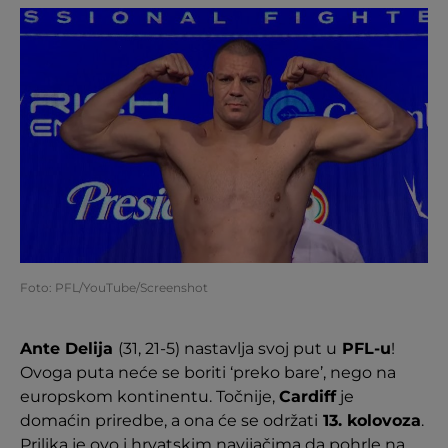
Foto: PFL/YouTube/Screenshot
Ante Delija
(31, 21-5) nastavlja svoj put u
PFL-u
!
Ovoga puta neće se boriti ‘preko bare’, nego na
europskom kontinentu. Točnije,
Cardiff
je
domaćin priredbe, a ona će se održati
13. kolovoza
.
Prilika je ovo i hrvatskim navijačima da pohrle na