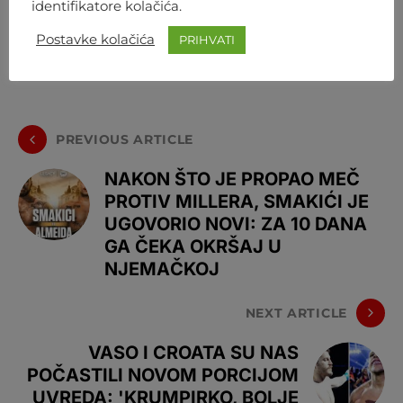
identifikatore kolačića.
Postavke kolačića
PRIHVATI
PREVIOUS ARTICLE
NAKON ŠTO JE PROPAO MEČ
PROTIV MILLERA, SMAKIĆI JE
UGOVORIO NOVI: ZA 10 DANA
GA ČEKA OKRŠAJ U
NJEMAČKOJ
NEXT ARTICLE
VASO I CROATA SU NAS
POČASTILI NOVOM PORCIJOM
UVREDA: 'KRUMPIRKO, BOLJE