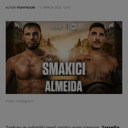
AUTOR
FIGHTROOM
5. SRPNJA 2022. 13:10
Foto: Instagram
Trebao je odraditi meč protiv popularnog,
Jarrella