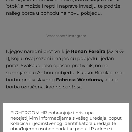
‘otok’, a možda i reptili naprave invaziju te podrže
našeg borca u pohodu na novu pobjedu.
Screenshot/ Instagram
Njegov naredni protivnik je
Renan Fereira
(32, 9-3-
1), koji u ovoj sezoni ima jednu pobjedu i jedan
poraz. Svakako, jako opasan protivnik, no ne
sumnjamo u Antinu pobjedu. Iskusni Brazilac ima i
borbu protiv slavnog
Fabricia Werduma,
a ta je
borba označena, kao
no contest.
FIGHTROOM.HR pohranjuje i pristupa
neosjetljivim informacijama s vašeg uređaja, poput
kolačića ili jedinstvenog identifikatora uređaja te
obrađujemo osobne podatke poput IP adrese i
SHARE
TWEET