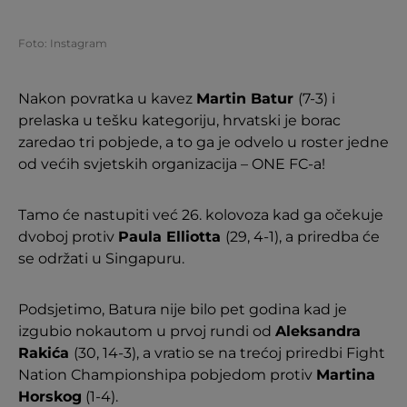
Foto: Instagram
Nakon povratka u kavez
Martin Batur
(7-3) i
prelaska u tešku kategoriju, hrvatski je borac
zaredao tri pobjede, a to ga je odvelo u roster jedne
od većih svjetskih organizacija – ONE FC-a!
Tamo će nastupiti već 26. kolovoza kad ga očekuje
dvoboj protiv
Paula Elliotta
(29, 4-1), a priredba će
se održati u Singapuru.
Podsjetimo, Batura nije bilo pet godina kad je
izgubio nokautom u prvoj rundi od
Aleksandra
Rakića
(30, 14-3), a vratio se na trećoj priredbi Fight
Nation Championshipa pobjedom protiv
Martina
Horskog
(1-4).