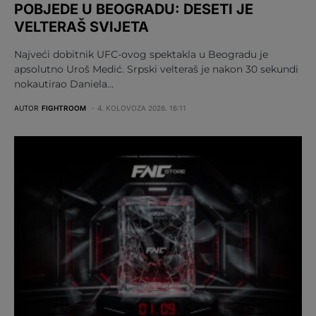
POBJEDE U BEOGRADU: DESETI JE
VELTERAŠ SVIJETA
Najveći dobitnik UFC-ovog spektakla u Beogradu je
apsolutno Uroš Medić. Srpski velteraš je nakon 30 sekundi
nokautirao Daniela…
AUTOR
FIGHTROOM
4. KOLOVOZA 2026. 16:11