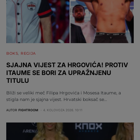
BOKS
REGIJA
SJAJNA VIJEST ZA HRGOVIĆA! PROTIV
ITAUME SE BORI ZA UPRAŽNJENU
TITULU
Bliži se veliki meč Filipa Hrgovića i Mosesa Itaume, a
stigla nam je sjajna vijest. Hrvatski boksač se…
AUTOR
FIGHTROOM
4. KOLOVOZA 2026. 10:11