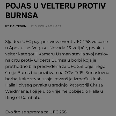
POJAS U VELTERU PROTIV
BURNSA
BY
FIGHTROOM
27. SIJEČNJA 2021. 6:33
Sljedeći UFC pay-per-view event UFC 258 vraća se
u Apex u Las Vegasu, Nevada. 13. veljače, prvak u
velter kategoriji Kamaru Usman stavlja svoj naslov
na crtu protiv Gilberta Burnsa u borbi koja je
prethodno bila predviđena za UFC 251 prije nego
što je Burns bio pozitivan na COVID-19. Sunaslovna
borba, kako stvari stoje, revanš je između Uriah
Halla i bivšeg prvaka u srednjoj kategoriji Chrisa
Weidmana, koji je u to vrijeme pobijedio Halla u
Ring of Combatu.
Evo što se sprema za UFC 258: