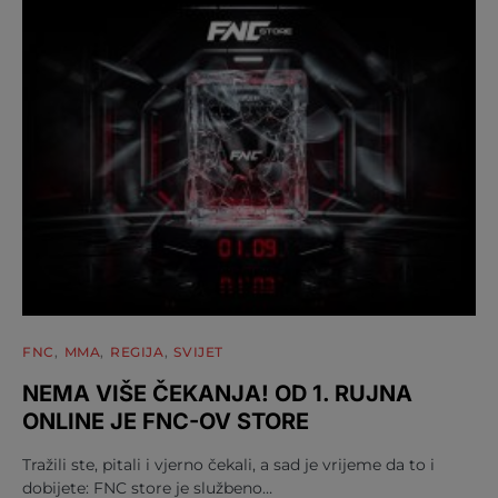
FNC
MMA
REGIJA
SVIJET
NEMA VIŠE ČEKANJA! OD 1. RUJNA
ONLINE JE FNC-OV STORE
Tražili ste, pitali i vjerno čekali, a sad je vrijeme da to i
dobijete: FNC store je službeno…