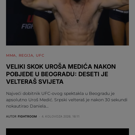
MMA
REGIJA
UFC
VELIKI SKOK UROŠA MEDIĆA NAKON
POBJEDE U BEOGRADU: DESETI JE
VELTERAŠ SVIJETA
Najveći dobitnik UFC-ovog spektakla u Beogradu je
apsolutno Uroš Medić. Srpski velteraš je nakon 30 sekundi
nokautirao Daniela…
AUTOR
FIGHTROOM
4. KOLOVOZA 2026. 16:11