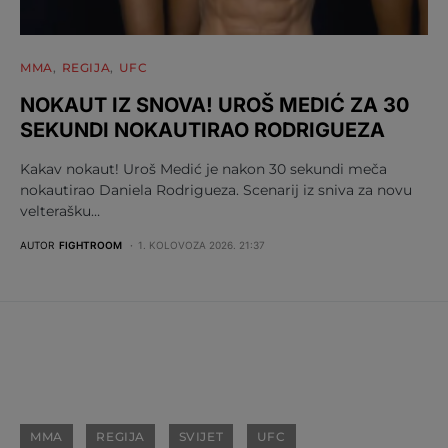
MMA
REGIJA
UFC
NOKAUT IZ SNOVA! UROŠ MEDIĆ ZA 30
SEKUNDI NOKAUTIRAO RODRIGUEZA
Kakav nokaut! Uroš Medić je nakon 30 sekundi meča
nokautirao Daniela Rodrigueza. Scenarij iz sniva za novu
velterašku…
AUTOR
FIGHTROOM
1. KOLOVOZA 2026. 21:37
MMA
REGIJA
SVIJET
UFC