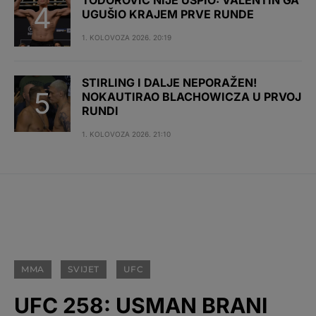
TODOROVIĆ NIJE USPIO: VALENTIN GA
UGUŠIO KRAJEM PRVE RUNDE
1. KOLOVOZA 2026. 20:19
STIRLING I DALJE NEPORAŽEN!
NOKAUTIRAO BLACHOWICZA U PRVOJ
RUNDI
1. KOLOVOZA 2026. 21:10
MMA
SVIJET
UFC
UFC 258: USMAN BRANI