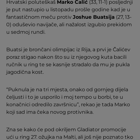
Hrvatski poluteškaš
Marko Čalić
(33, 11-1) posljednji
je put nastupio u listopadu prošle godine kad je u
fantastičnom meču protiv
Joshue Buatsija
(27, 13-
0) oduševio navijače, ali nažalost izgubio prekidom
u sedmoj rundi.
Buatsi je brončani olimpijac iz Rija, a prvi je Čalićev
poraz stigao nakon što su iz njegovog kuta bacili
ručnik u ring te se kasnije stradalo da mu je pukla
jagodična kost.
“Puknula je na tri mjesta, onako od gornjeg dijela
čeljusti i to je usporilo i moj tempo u borbi, te u
konačnici odredilo završnicu”, rekao je tada Marko
koji sad ima čeka novog protivnika.
Zna se kako će pod okriljem Gladiator promocije
ući u ring 27. ožujka na Malti, ali još nije poznato tko