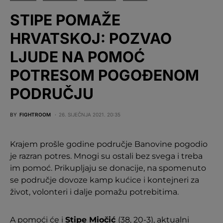
STIPE POMAŽE
HRVATSKOJ: POZVAO
LJUDE NA POMOĆ
POTRESOM POGOĐENOM
PODRUČJU
BY
FIGHTROOM
26. SIJEČNJA 2021. 20:35
Krajem prošle godine područje Banovine pogodio
je razran potres. Mnogi su ostali bez svega i treba
im pomoć. Prikupljaju se donacije, na spomenuto
se područje dovoze kamp kućice i kontejneri za
život, volonteri i dalje pomažu potrebitima.
A pomoći će i
Stipe Miočić
(38, 20-3), aktualni