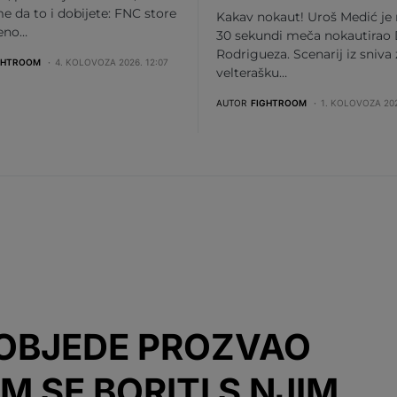
me da to i dobijete: FNC store
Kakav nokaut! Uroš Medić je
beno…
30 sekundi meča nokautirao 
Rodrigueza. Scenarij iz sniva
GHTROOM
4. KOLOVOZA 2026. 12:07
velterašku…
AUTOR
FIGHTROOM
1. KOLOVOZA 202
OBJEDE PROZVAO
M SE BORITI S NJIM,