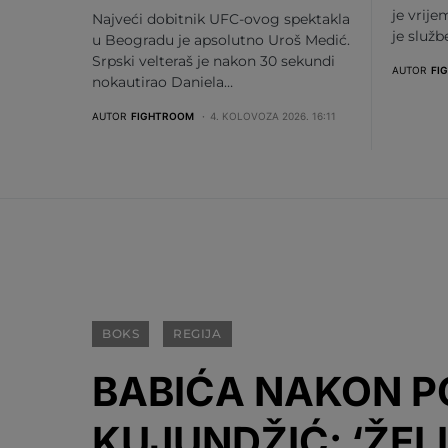
je vrije
Najveći dobitnik UFC-ovog spektakla
je služ
u Beogradu je apsolutno Uroš Medić.
Srpski velteraš je nakon 30 sekundi
AUTOR
FI
nokautirao Daniela…
AUTOR
FIGHTROOM
4. KOLOVOZA 2026. 16:11
BOKS
REGIJA
BABIĆA NAKON P
KUJUNDŽIĆ: ‘ŽELI