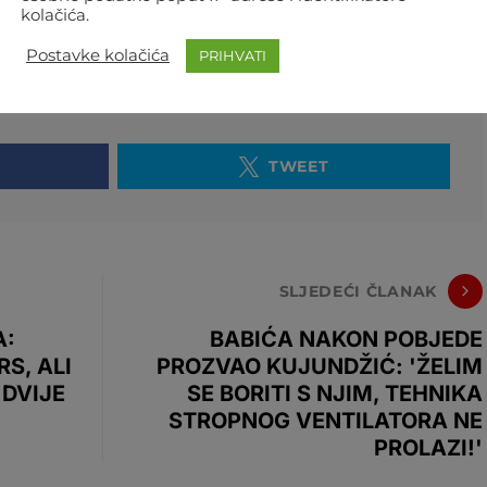
. Jake Collier – podijeljena sudačka odluka
kolačića.
Postavke kolačića
PRIHVATI
TWEET
SLJEDEĆI ČLANAK
A:
BABIĆA NAKON POBJEDE
S, ALI
PROZVAO KUJUNDŽIĆ: 'ŽELIM
 DVIJE
SE BORITI S NJIM, TEHNIKA
STROPNOG VENTILATORA NE
PROLAZI!'