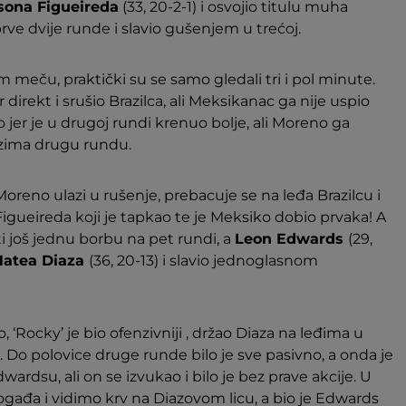
sona Figueireda
(33, 20-2-1) i osvojio titulu muha
prve dvije runde i slavio gušenjem u trećoj.
 meču, praktički su se samo gledali tri i pol minute.
irekt i srušio Brazilca, ali Meksikanac ga nije uspio
o jer je u drugoj rundi krenuo bolje, ali Moreno ga
 uzima drugu rundu.
reno ulazi u rušenje, prebacuje se na leđa Brazilcu i
igueireda koji je tapkao te je Meksiko dobio prvaka! A
ati još jednu borbu na pet rundi, a
Leon Edwards
(29,
Natea Diaza
(36, 20-13) i slavio jednoglasnom
 ‘Rocky’ je bio ofenzivniji , držao Diaza na leđima u
. Do polovice druge runde bilo je sve pasivno, a onda je
rdsu, ali on se izvukao i bilo je bez prave akcije. U
ogađa i vidimo krv na Diazovom licu, a bio je Edwards