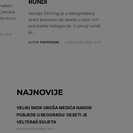
RUNDI
 nakon
Daniela
Navajo Stirling je u beogradskoj
 za novu
areni pokazao da spada u sam vrh
poluteške kategorije. U prvoj rundi
je…
6. 21:37
AUTOR
FIGHTROOM
1. KOLOVOZA 2026. 21:10
NAJNOVIJE
VELIKI SKOK UROŠA MEDIĆA NAKON
POBJEDE U BEOGRADU: DESETI JE
VELTERAŠ SVIJETA
4. KOLOVOZA 2026. 16:11