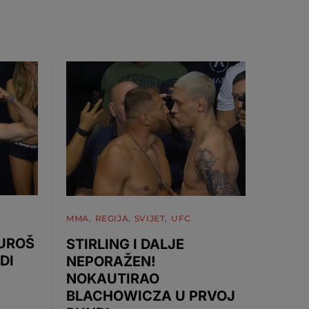
MMA
REGIJA
SVIJET
UFC
 UROŠ
STIRLING I DALJE
DI
NEPORAŽEN!
NOKAUTIRAO
BLACHOWICZA U PRVOJ