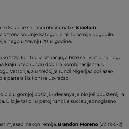
-5-7) kako će se moći obračunati s
Israelom
i ga s trona srednje kategorije, ali to se nije dogodilo.
ivije nego u travnju 2018. godine.
 ‘Izzy’ kontrolira situaciju, a brzo se i vratio na noge
 i na kraju uzeo rundu dobrim kombinacijama. U
gu Vettorija, a u trećoj je rundi Nigerijac pokazao
 s partera i iz kontre uzvraćao.
o bio u gornjoj poziciji, Adesanya je bio još opušteniji, a
ta. Bilo je tako i u petoj rundi, a suci su jednoglasno
šest mjeseci nakon remija,
Brandon Moreno
(27, 19-5-2)