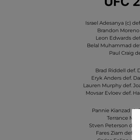
UFC 2
Israel Adesanya (c) de
Brandon Moreno d
Leon Edwards def
Belal Muhammad def.
Paul Craig de
Brad Riddell def.
Eryk Anders def. D
Lauren Murphy def. Jo
Movsar Evloev def. 
Pannie Kianzad def
Terrance McKi
Stven Peterson def.
Fares Ziam def.Lu