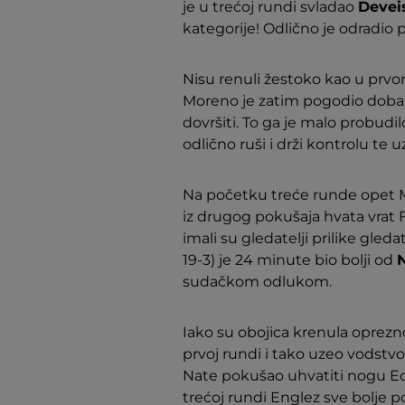
je u trećoj rundi svladao
Devei
kategorije! Odlično je odradio 
Nisu renuli žestoko kao u prvom
Moreno je zatim pogodio dobar d
dovršiti. To ga je malo probudil
odlično ruši i drži kontrolu te
Na početku treće runde opet Mo
iz drugog pokušaja hvata vrat F
imali su gledatelji prilike gled
19-3) je 24 minute bio bolji od
sudačkom odlukom.
Iako su obojica krenula oprezno,
prvoj rundi i tako uzeo vodstvo
Nate pokušao uhvatiti nogu Edwa
trećoj rundi Englez sve bolje p