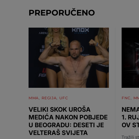
PREPORUČENO
MMA
REGIJA
UFC
FNC
M
VELIKI SKOK UROŠA
NEMA
MEDIĆA NAKON POBJEDE
1. RU
U BEOGRADU: DESETI JE
OV S
VELTERAŠ SVIJETA
Tražili s