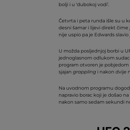
bolji i u ‘dubokoj vodi’.
Četvrta i peta runda išle su u k
desni šamar i lijevi direkt čim
nije uspio pa je Edwards slav
U možda posljednjoj borbi u UF
jednoglasnom odlukom sudaca
program otvoren je pobjedom
sjajan
grappling
i nakon dvije
Na uvodnom programu dogodio s
napravio borac koji je došao na
nakon samo sedam sekundi n