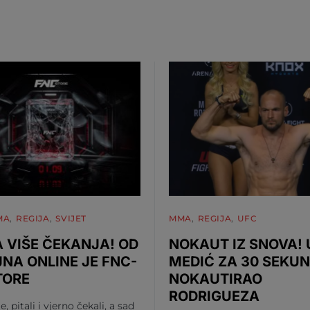
MA
REGIJA
SVIJET
MMA
REGIJA
UFC
 VIŠE ČEKANJA! OD
NOKAUT IZ SNOVA!
JNA ONLINE JE FNC-
MEDIĆ ZA 30 SEKUN
TORE
NOKAUTIRAO
RODRIGUEZA
te, pitali i vjerno čekali, a sad