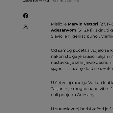
AUTOR
FIGHTROOM
13. LIPNJA 2021. 7:37
Mislio je
Marvin Vettori
(27, 17
Adesanyom
(31, 21-1) i skinut
Slavio je Nigerijac puno uvjerlj
Od samog početka vidjelo se kako
nakon što ga je srušio Talijan
nastavku je izranjavao desnu no
sjajno snalaženje kad se izvukao
U četvrtoj rundi je Vettori kratk
Talijan nije mogao napraviti niš
dali pobjedu Adesanyi.
U sunaslovnoj borbi večeri je 