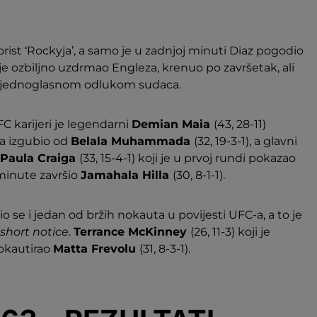
orist ‘Rockyja’, a samo je u zadnjoj minuti Diaz pogodio
e je ozbiljno uzdrmao Engleza, krenuo po završetak, ali
io jednoglasnom odlukom sudaca.
C karijeri je legendarni
Demian Maia
(43, 28-11)
 izgubio od
Belala Muhammada
(32, 19-3-1), a glavni
Paula Craiga
(33, 15-4-1) koji je u prvoj rundi pokazao
 minute završio
Jamahala Hilla
(30, 8-1-1).
e i jedan od bržih nokauta u povijesti UFC-a, a to je
short notice
.
Terrance McKinney
(26, 11-3) koji je
okautirao
Matta Frevolu
(31, 8-3-1).