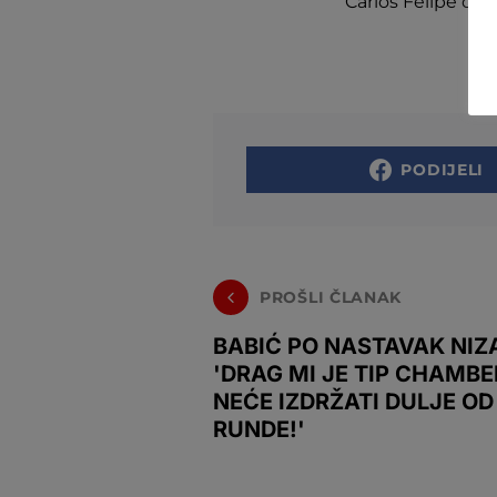
Carlos Felipe def
PODIJELI
PROŠLI ČLANAK
BABIĆ PO NASTAVAK NIZ
'DRAG MI JE TIP CHAMBER
NEĆE IZDRŽATI DULJE OD
RUNDE!'