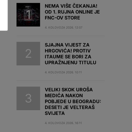
NEMA VIŠE ČEKANJA!
OD 1. RUJNA ONLINE JE
FNC-OV STORE
4. KOLOVOZA 2026. 12:07
SJAJNA VIJEST ZA
HRGOVIĆA! PROTIV
ITAUME SE BORI ZA
UPRAŽNJENU TITULU
4. KOLOVOZA 2026. 10:11
VELIKI SKOK UROŠA
MEDIĆA NAKON
POBJEDE U BEOGRADU:
DESETI JE VELTERAŠ
SVIJETA
4. KOLOVOZA 2026. 16:11