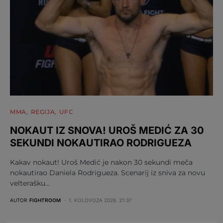
MMA
REGIJA
UFC
NOKAUT IZ SNOVA! UROŠ MEDIĆ ZA 30
SEKUNDI NOKAUTIRAO RODRIGUEZA
Kakav nokaut! Uroš Medić je nakon 30 sekundi meča
nokautirao Daniela Rodrigueza. Scenarij iz sniva za novu
velterašku…
AUTOR
FIGHTROOM
1. KOLOVOZA 2026. 21:37