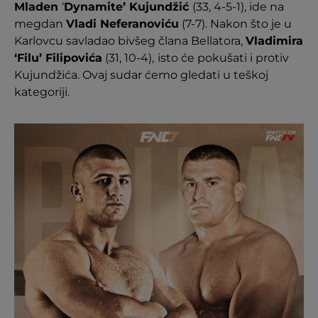
Mladen
‘
Dynamite’ Kujundžić
(33, 4-5-1), ide na
megdan
Vladi Neferanoviću
(7-7). Nakon što je u
Karlovcu savladao bivšeg člana Bellatora,
Vladimira
‘Filu’ Filipovića
(31, 10-4),
isto će pokušati i protiv
Kujundžića. Ovaj sudar ćemo gledati u teškoj
kategoriji.