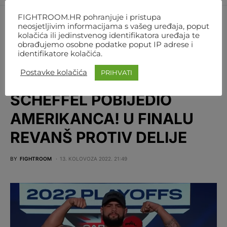
FIGHTROOM.HR pohranjuje i pristupa
neosjetljivim informacijama s vašeg uređaja, poput
kolačića ili jedinstvenog identifikatora uređaja te
obrađujemo osobne podatke poput IP adrese i
identifikatore kolačića.
Postavke kolačića
PRIHVATI
MMA
SVIJET
SCHEFFEL POBIJEDIO
AMERIKANCA! U FINALU
REVANŠ PROTIV DELIJE
BY
FIGHTROOM
13. KOLOVOZA 2022. 21:49