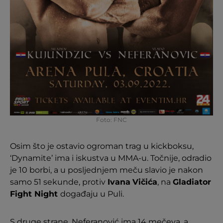
Foto: FNC
Osim što je ostavio ogroman trag u kickboksu,
‘Dynamite’ ima i iskustva u MMA-u. Točnije, odradio
je 10 borbi, a u posljednjem meču slavio je nakon
samo 51 sekunde, protiv
Ivana
Vičića
, na
Gladiator
Fight Night
događaju u Puli.
S druge strane, Neferanović ima 14 mečeva, a