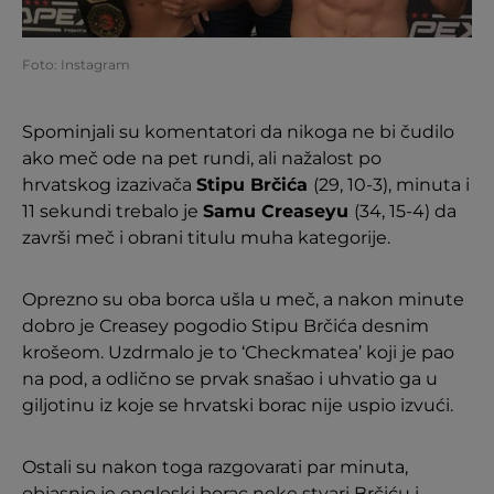
Foto: Instagram
Spominjali su komentatori da nikoga ne bi čudilo
ako meč ode na pet rundi, ali nažalost po
hrvatskog izazivača
Stipu Brčića
(29, 10-3), minuta i
11 sekundi trebalo je
Samu Creaseyu
(34, 15-4) da
završi meč i obrani titulu muha kategorije.
Oprezno su oba borca ušla u meč, a nakon minute
dobro je Creasey pogodio Stipu Brčića desnim
krošeom. Uzdrmalo je to ‘Checkmatea’ koji je pao
na pod, a odlično se prvak snašao i uhvatio ga u
giljotinu iz koje se hrvatski borac nije uspio izvući.
Ostali su nakon toga razgovarati par minuta,
objasnio je engleski borac neke stvari Brčiću i