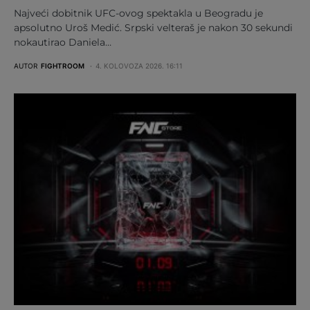
Najveći dobitnik UFC-ovog spektakla u Beogradu je
apsolutno Uroš Medić. Srpski velteraš je nakon 30 sekundi
nokautirao Daniela…
AUTOR
FIGHTROOM
4. KOLOVOZA 2026. 16:11