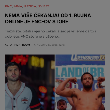
FNC
MMA
REGIJA
SVIJET
NEMA VIŠE ČEKANJA! OD 1. RUJNA
ONLINE JE FNC-OV STORE
Tražili ste, pitali i vjerno čekali, a sad je vrijeme da to i
dobijete: FNC store je službeno…
AUTOR
FIGHTROOM
4. KOLOVOZA 2026. 12:07