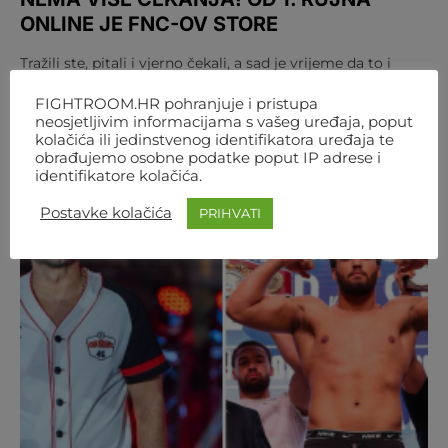
ONLINE JE FNC-OV STORE
Tražili ste, pitali i vjerno čekali, a sad je vrijeme da to i
dobijete: FNC store je službeno…
FIGHTROOM.HR pohranjuje i pristupa
AUTOR
FIGHTROOM
4. KOLOVOZA 2026. 12:07
neosjetljivim informacijama s vašeg uređaja, poput
kolačića ili jedinstvenog identifikatora uređaja te
obrađujemo osobne podatke poput IP adrese i
identifikatore kolačića.
Postavke kolačića
PRIHVATI