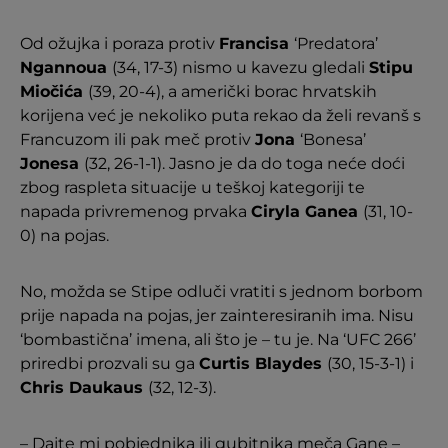
Od ožujka i poraza protiv
Francisa
‘Predatora’
Ngannoua
(34, 17-3) nismo u kavezu gledali
Stipu
Miočića
(39, 20-4), a američki borac hrvatskih
korijena već je nekoliko puta rekao da želi revanš s
Francuzom ili pak meč protiv
Jona
‘Bonesa’
Jonesa
(32, 26-1-1). Jasno je da do toga neće doći
zbog raspleta situacije u teškoj kategoriji te
napada privremenog prvaka
Ciryla Ganea
(31, 10-
0) na pojas.
No, možda se Stipe odluči vratiti s jednom borbom
prije napada na pojas, jer zainteresiranih ima. Nisu
‘bombastična’ imena, ali što je – tu je. Na ‘UFC 266’
priredbi prozvali su ga
Curtis Blaydes
(30, 15-3-1) i
Chris Daukaus
(32, 12-3).
– Dajte mi pobjednika ili gubitnika meča Gane –