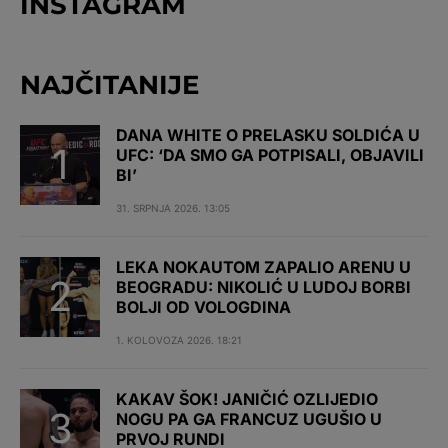
INSTAGRAM
NAJČITANIJE
DANA WHITE O PRELASKU SOLDIĆA U
UFC: ‘DA SMO GA POTPISALI, OBJAVILI
BI’
31. SRPNJA 2026. 13:05
LEKA NOKAUTOM ZAPALIO ARENU U
BEOGRADU: NIKOLIĆ U LUDOJ BORBI
BOLJI OD VOLOGDINA
1. KOLOVOZA 2026. 18:21
KAKAV ŠOK! JANIČIĆ OZLIJEDIO
NOGU PA GA FRANCUZ UGUŠIO U
PRVOJ RUNDI