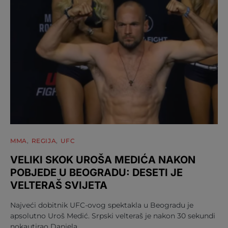
MMA
REGIJA
UFC
VELIKI SKOK UROŠA MEDIĆA NAKON
POBJEDE U BEOGRADU: DESETI JE
VELTERAŠ SVIJETA
Najveći dobitnik UFC-ovog spektakla u Beogradu je
apsolutno Uroš Medić. Srpski velteraš je nakon 30 sekundi
nokautirao Daniela…