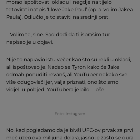
morao ispoštovati okladu i negdje na tijelo
tetovirati natpis ‘I love Jake Paul’ (op. a. volim Jakea
Paula). Odlučio je to staviti na srednji prst.
– Volim te, sine. Sad dođi da ti isprašim tur –
napisao je u objavi.
Nije to napravio istu večer kao što su rekli u okladi,
ali ispoštovao je. Nadao se Tyron kako će Jake
odmah ponuditi revanš, ali YouTuber nekako sve
više odugovlači jer, valja priznati, ono što smo
vidjeli u pobjedi YouTubera je bilo – loše.
Foto: Instagram
No, kad pogledamo da je bivši UFC-ov prvak za prvi
meč uzeo dva milijuna dolara, jasno je zašto se gura