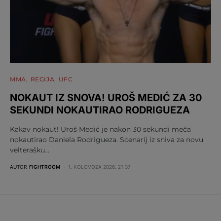
MMA
REGIJA
UFC
NOKAUT IZ SNOVA! UROŠ MEDIĆ ZA 30
SEKUNDI NOKAUTIRAO RODRIGUEZA
Kakav nokaut! Uroš Medić je nakon 30 sekundi meča
nokautirao Daniela Rodrigueza. Scenarij iz sniva za novu
velterašku…
AUTOR
FIGHTROOM
1. KOLOVOZA 2026. 21:37