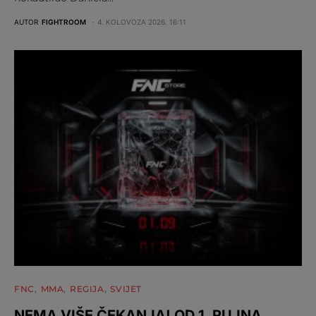
AUTOR
FIGHTROOM
4. KOLOVOZA 2026. 16:11
FNC
MMA
REGIJA
SVIJET
NEMA VIŠE ČEKANJA! OD 1. RUJNA