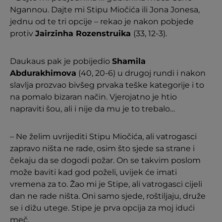
Ngannou. Dajte mi Stipu Miočića ili Jona Jonesa,
jednu od te tri opcije – rekao je nakon pobjede
protiv
Jairzinha Rozenstruika
(33, 12-3).
Daukaus pak je pobijedio
Shamila
Abdurakhimova
(40, 20-6) u drugoj rundi i nakon
slavlja prozvao bivšeg prvaka teške kategorije i to
na pomalo bizaran način. Vjerojatno je htio
napraviti šou, ali i nije da mu je to trebalo…
– Ne želim uvrijediti Stipu Miočića, ali vatrogasci
zapravo ništa ne rade, osim što sjede sa strane i
čekaju da se dogodi požar. On se takvim poslom
može baviti kad god poželi, uvijek će imati
vremena za to. Žao mi je Stipe, ali vatrogasci cijeli
dan ne rade ništa. Oni samo sjede, roštiljaju, druže
se i dižu utege. Stipe je prva opcija za moj idući
meč.