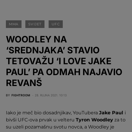
MMA
SVIJET
UFC
WOODLEY NA
‘SREDNJAKA’ STAVIO
TETOVAŽU ‘I LOVE JAKE
PAUL’ PA ODMAH NAJAVIO
REVANŠ
BY
FIGHTROOM
28. RUJNA 2021. 10:13
Iako je meč bio dosadnjikav, YouTubera
Jake Paul
i
bivši UFC-ova prvak u velteru
Tyron Woodley
za to
su uzeli pozamašnu svotu novca, a Woodley je