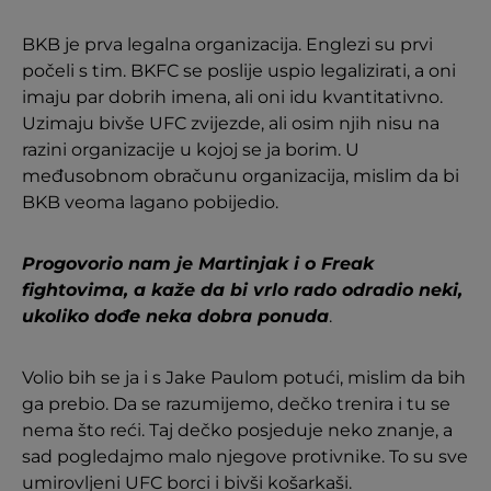
BKB je prva legalna organizacija. Englezi su prvi
počeli s tim. BKFC se poslije uspio legalizirati, a oni
imaju par dobrih imena, ali oni idu kvantitativno.
Uzimaju bivše UFC zvijezde, ali osim njih nisu na
razini organizacije u kojoj se ja borim. U
međusobnom obračunu organizacija, mislim da bi
BKB veoma lagano pobijedio.
Progovorio nam je Martinjak i o Freak
fightovima, a kaže da bi vrlo rado odradio neki,
ukoliko dođe neka dobra ponuda
.
Volio bih se ja i s Jake Paulom potući, mislim da bih
ga prebio. Da se razumijemo, dečko trenira i tu se
nema što reći. Taj dečko posjeduje neko znanje, a
sad pogledajmo malo njegove protivnike. To su sve
umirovljeni UFC borci i bivši košarkaši.