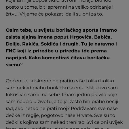
koje sam ja uopće vidio. Svi oni moraju biti 100
posto u tome, biti spremni na veliko odricanje i
žrtvu. Vrijeme će pokazati da li su oni za to.
Osim tebe, u svijetu borilačkog sporta imamo
zaista sjajna imena poput Hrgovića, Babića,
Delije, Rakića, Soldića i drugih. Tu je naravno i
FNC koji iz priredbe u priredbu ide prema
naprijed. Kako komentiraš čitavu borilačku
scenu
?
Općenito, ja iskreno ne pratim više toliko koliko
sam nekad pratio borilačku scenu. Isključivo sam
fokusiran samo na sebe. Imam jedno pravilo koje
sam naučio u životu, a to je, zašto bih pratio nečiji
rad, ako netko ne prati moj? Podržavam sve naše
dečke iz regije, pogotovo naše Hrvate. Sve su to
dečki s kojima sam nekad trenirao. Svi će oni uvijek