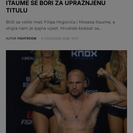
ITAUME SE BORI ZA UPRAŽNJENU
TITULU
Bliži se veliki meč Filipa Hrgovića i Mosesa Itaume, a
stigla nam je sjajna vijest. Hrvatski boksač se…
AUTOR
FIGHTROOM
4. KOLOVOZA 2026. 10:11