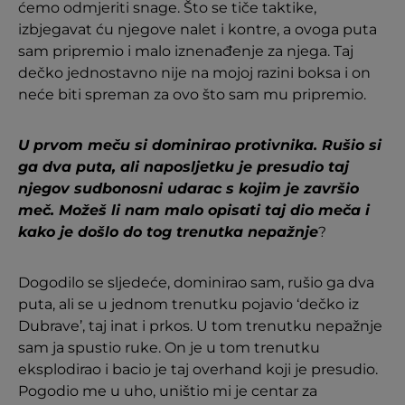
ćemo odmjeriti snage. Što se tiče taktike,
izbjegavat ću njegove nalet i kontre, a ovoga puta
sam pripremio i malo iznenađenje za njega. Taj
dečko jednostavno nije na mojoj razini boksa i on
neće biti spreman za ovo što sam mu pripremio.
U prvom meču si dominirao protivnika. Rušio si
ga dva puta, ali naposljetku je presudio taj
njegov sudbonosni udarac s kojim je završio
meč. Možeš li nam malo opisati taj dio meča i
kako je došlo do tog trenutka nepažnje
?
Dogodilo se sljedeće, dominirao sam, rušio ga dva
puta, ali se u jednom trenutku pojavio ‘dečko iz
Dubrave’, taj inat i prkos. U tom trenutku nepažnje
sam ja spustio ruke. On je u tom trenutku
eksplodirao i bacio je taj overhand koji je presudio.
Pogodio me u uho, uništio mi je centar za