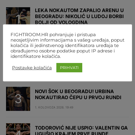
LEKA NOKAUTOM ZAPALIO ARENU U
BEOGRADU: NIKOLIĆ U LUDOJ BORBI
BOLJI OD VOLOGDINA
1. KOLOVOZA 2026. 18:21
FIGHTROOM.HR pohranjuje i pristupa
neosjetljivim informacijama s vašeg uređaja, poput
kolačića ili jedinstvenog identifikatora uređaja te
KAKAV ŠOK! JANIČIĆ OZLIJEDIO
obrađujemo osobne podatke poput IP adrese i
NOGU PA GA FRANCUZ UGUŠIO U
identifikatore kolačića.
PRVOJ RUNDI
Postavke kolačića
PRIHVATI
1. KOLOVOZA 2026. 19:41
NOVI ŠOK U BEOGRADU! URBINA
NOKAUTIRAO ČEPU U PRVOJ RUNDI
1. KOLOVOZA 2026. 19:49
TODOROVIĆ NIJE USPIO: VALENTIN GA
UGUŠIO KRAJEM PRVE RUNDE