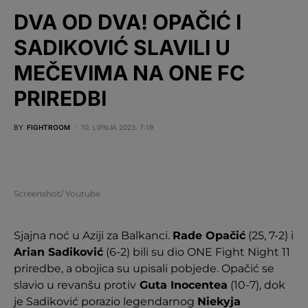
DVA OD DVA! OPAČIĆ I
SADIKOVIĆ SLAVILI U
MEČEVIMA NA ONE FC
PRIREDBI
BY
FIGHTROOM
10. LIPNJA 2023. 7:19
Screenshot/ Youtube
Sjajna noć u Aziji za Balkanci.
Rade Opačić
(25, 7-2) i
Arian Sadiković
(6-2) bili su dio ONE Fight Night 11
priredbe, a obojica su upisali pobjede. Opačić se
slavio u revanšu protiv
Guta Inocentea
(10-7), dok
je Sadiković porazio legendarnog
Niekyja