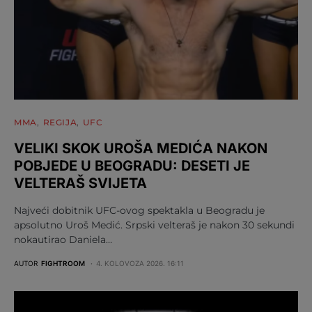
MMA
REGIJA
UFC
VELIKI SKOK UROŠA MEDIĆA NAKON
POBJEDE U BEOGRADU: DESETI JE
VELTERAŠ SVIJETA
Najveći dobitnik UFC-ovog spektakla u Beogradu je
apsolutno Uroš Medić. Srpski velteraš je nakon 30 sekundi
nokautirao Daniela…
AUTOR
FIGHTROOM
4. KOLOVOZA 2026. 16:11