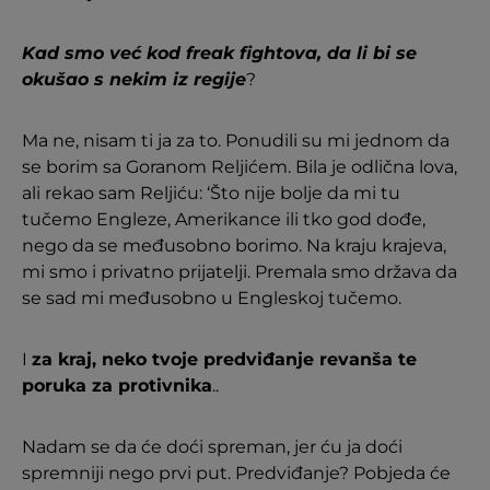
Kad smo već kod freak fightova, da li bi se
okušao s nekim iz regije
?
Ma ne, nisam ti ja za to. Ponudili su mi jednom da
se borim sa Goranom Reljićem. Bila je odlična lova,
ali rekao sam Reljiću: ‘Što nije bolje da mi tu
tučemo Engleze, Amerikance ili tko god dođe,
nego da se međusobno borimo. Na kraju krajeva,
mi smo i privatno prijatelji. Premala smo država da
se sad mi međusobno u Engleskoj tučemo.
I
za kraj, neko tvoje predviđanje revanša te
poruka za protivnika
..
Nadam se da će doći spreman, jer ću ja doći
spremniji nego prvi put. Predviđanje? Pobjeda će