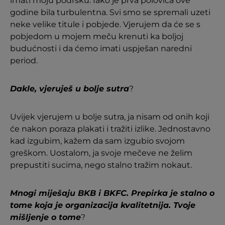
imati moju podršku. Iako je prva polovica ove
godine bila turbulentna. Svi smo se spremali uzeti
neke velike titule i pobjede. Vjerujem da će se s
pobjedom u mojem meču krenuti ka boljoj
budućnosti i da ćemo imati uspješan naredni
period.
Dakle, vjeruješ u bolje sutra
?
Uvijek vjerujem u bolje sutra, ja nisam od onih koji
će nakon poraza plakati i tražiti izlike. Jednostavno
kad izgubim, kažem da sam izgubio svojom
greškom. Uostalom, ja svoje mečeve ne želim
prepustiti sucima, nego stalno tražim nokaut.
Mnogi miješaju BKB i BKFC. Prepirka je stalno o
tome koja je organizacija kvalitetnija. Tvoje
mišljenje o tome
?