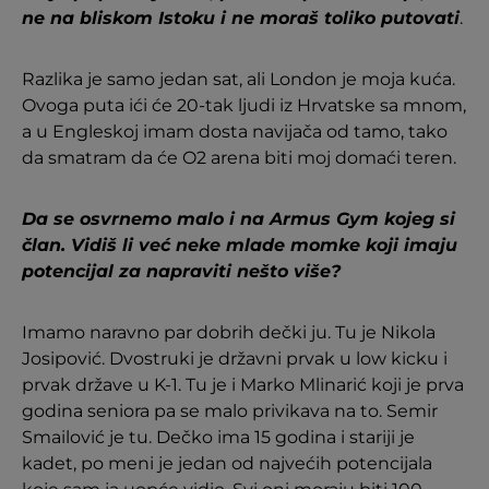
ne na bliskom Istoku i ne moraš toliko putovati
.
Razlika je samo jedan sat, ali London je moja kuća.
Ovoga puta ići će 20-tak ljudi iz Hrvatske sa mnom,
a u Engleskoj imam dosta navijača od tamo, tako
da smatram da će O2 arena biti moj domaći teren.
Da se osvrnemo malo i na Armus Gym kojeg si
član. Vidiš li već neke mlade momke koji imaju
potencijal za napraviti nešto više?
Imamo naravno par dobrih dečki ju. Tu je Nikola
Josipović. Dvostruki je državni prvak u low kicku i
prvak države u K-1. Tu je i Marko Mlinarić koji je prva
godina seniora pa se malo privikava na to. Semir
Smailović je tu. Dečko ima 15 godina i stariji je
kadet, po meni je jedan od najvećih potencijala