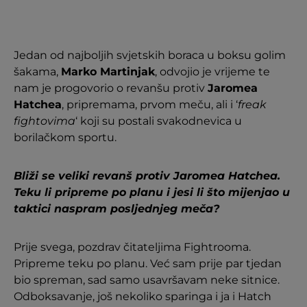
Jedan od najboljih svjetskih boraca u boksu golim
šakama,
Marko Martinjak
, odvojio je vrijeme te
nam je progovorio o revanšu protiv
Jaromea
Hatchea
, pripremama, prvom meču, ali i ‘
freak
fightovima
‘ koji su postali svakodnevica u
borilačkom sportu.
Bliži se veliki revanš protiv Jaromea Hatchea.
Teku li pripreme po planu i jesi li što mijenjao u
taktici naspram posljednjeg meča?
Prije svega, pozdrav čitateljima Fightrooma.
Pripreme teku po planu. Već sam prije par tjedan
bio spreman, sad samo usavršavam neke sitnice.
Odboksavanje, još nekoliko sparinga i ja i Hatch