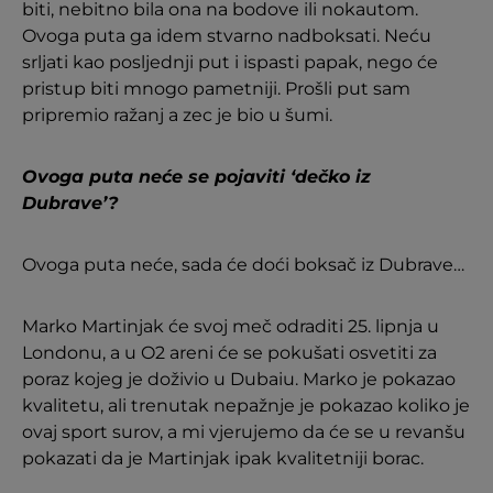
biti, nebitno bila ona na bodove ili nokautom.
Ovoga puta ga idem stvarno nadboksati. Neću
srljati kao posljednji put i ispasti papak, nego će
pristup biti mnogo pametniji. Prošli put sam
pripremio ražanj a zec je bio u šumi.
Ovoga puta neće se pojaviti ‘dečko iz
Dubrave’?
Ovoga puta neće, sada će doći boksač iz Dubrave…
Marko Martinjak će svoj meč odraditi 25. lipnja u
Londonu, a u O2 areni će se pokušati osvetiti za
poraz kojeg je doživio u Dubaiu. Marko je pokazao
kvalitetu, ali trenutak nepažnje je pokazao koliko je
ovaj sport surov, a mi vjerujemo da će se u revanšu
pokazati da je Martinjak ipak kvalitetniji borac.