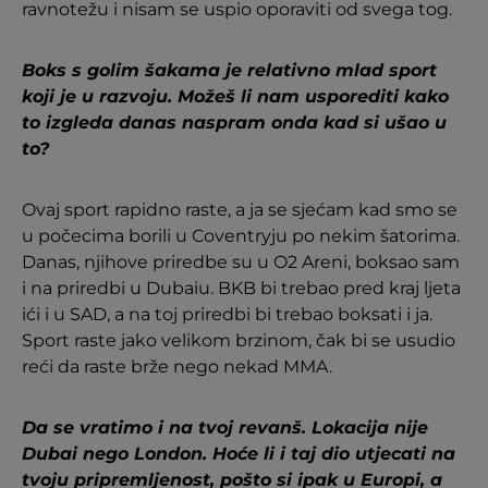
ravnotežu i nisam se uspio oporaviti od svega tog.
Boks s golim šakama je relativno mlad sport
koji je u razvoju. Možeš li nam usporediti kako
to izgleda danas naspram onda kad si ušao u
to?
Ovaj sport rapidno raste, a ja se sjećam kad smo se
u počecima borili u Coventryju po nekim šatorima.
Danas, njihove priredbe su u O2 Areni, boksao sam
i na priredbi u Dubaiu. BKB bi trebao pred kraj ljeta
ići i u SAD, a na toj priredbi bi trebao boksati i ja.
Sport raste jako velikom brzinom, čak bi se usudio
reći da raste brže nego nekad MMA.
Da se vratimo i na tvoj revanš. Lokacija nije
Dubai nego London. Hoće li i taj dio utjecati na
tvoju pripremljenost, pošto si ipak u Europi, a