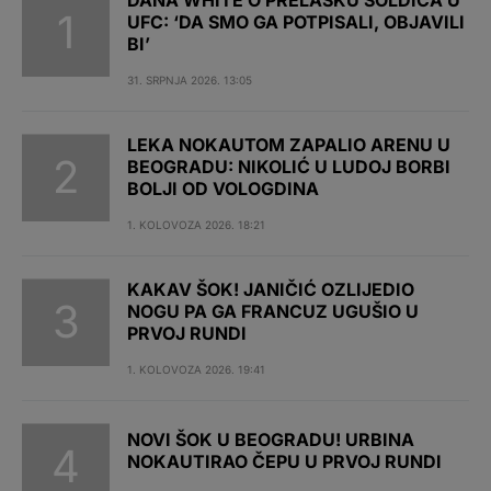
DANA WHITE O PRELASKU SOLDIĆA U
UFC: ‘DA SMO GA POTPISALI, OBJAVILI
BI’
31. SRPNJA 2026. 13:05
LEKA NOKAUTOM ZAPALIO ARENU U
BEOGRADU: NIKOLIĆ U LUDOJ BORBI
BOLJI OD VOLOGDINA
1. KOLOVOZA 2026. 18:21
KAKAV ŠOK! JANIČIĆ OZLIJEDIO
NOGU PA GA FRANCUZ UGUŠIO U
PRVOJ RUNDI
1. KOLOVOZA 2026. 19:41
NOVI ŠOK U BEOGRADU! URBINA
NOKAUTIRAO ČEPU U PRVOJ RUNDI