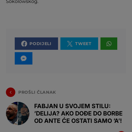
Sokolowskog.
PODIJELI
TWEET
PROŠLI ČLANAK
FABJAN U SVOJEM STILU:
’DELIJA? AKO DOĐE DO BORBE
OD ANTE ĆE OSTATI SAMO ’A’!