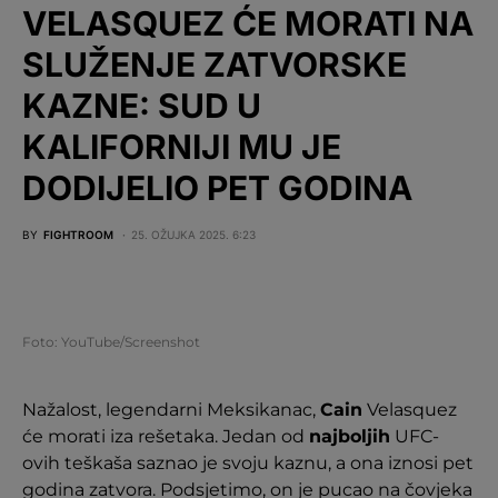
VELASQUEZ ĆE MORATI NA
SLUŽENJE ZATVORSKE
KAZNE: SUD U
KALIFORNIJI MU JE
DODIJELIO PET GODINA
BY
FIGHTROOM
25. OŽUJKA 2025. 6:23
Foto: YouTube/Screenshot
Nažalost, legendarni Meksikanac,
Cain
Velasquez
će morati iza rešetaka. Jedan od
najboljih
UFC-
ovih teškaša saznao je svoju kaznu, a ona iznosi pet
godina zatvora. Podsjetimo, on je pucao na čovjeka