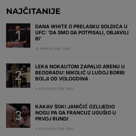
NAJČITANIJE
DANA WHITE O PRELASKU SOLDIĆA U
UFC: ‘DA SMO GA POTPISALI, OBJAVILI
BI’
31. SRPNJA 2026. 13:05
LEKA NOKAUTOM ZAPALIO ARENU U
BEOGRADU: NIKOLIĆ U LUDOJ BORBI
BOLJI OD VOLOGDINA
1. KOLOVOZA 2026. 18:21
KAKAV ŠOK! JANIČIĆ OZLIJEDIO
NOGU PA GA FRANCUZ UGUŠIO U
PRVOJ RUNDI
1. KOLOVOZA 2026. 19:41