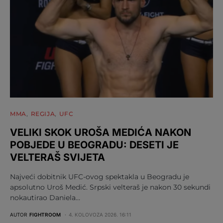
MMA
REGIJA
UFC
VELIKI SKOK UROŠA MEDIĆA NAKON
POBJEDE U BEOGRADU: DESETI JE
VELTERAŠ SVIJETA
Najveći dobitnik UFC-ovog spektakla u Beogradu je
apsolutno Uroš Medić. Srpski velteraš je nakon 30 sekundi
nokautirao Daniela…
AUTOR
FIGHTROOM
4. KOLOVOZA 2026. 16:11