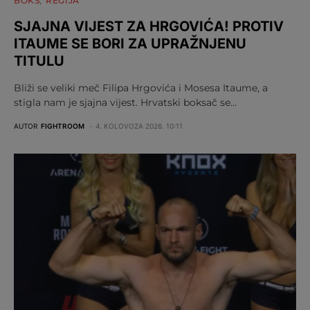
BOKS
REGIJA
SJAJNA VIJEST ZA HRGOVIĆA! PROTIV
ITAUME SE BORI ZA UPRAŽNJENU
TITULU
Bliži se veliki meč Filipa Hrgovića i Mosesa Itaume, a
stigla nam je sjajna vijest. Hrvatski boksač se…
AUTOR
FIGHTROOM
4. KOLOVOZA 2026. 10:11