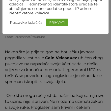
kolačića ili jedinstvenog identifikatora uređaja te
obrađujemo osobne podatke poput IP adrese i
identifikatore kolačića.
Postavke kolačića
PRIHVATI
Foto: Screenshot/ Youtube
Nakon što je prije tri godine borilačku javnost
pogodila vijest da je
Cain Velasquez
uhićen zbog
pucnjave na napadača svoje kćeri sada je došlo
vrijeme za konačnu presudu. Legendarni UFC-ov
teškaš se povodom toga oglasio te je rekao da se
spreman iskupiti za svoja djela.
-Ono što mogu reći jest da način na koji sam ja sve
to učinio nije ispravan. Ne možemo uzimati zakon
u svoje ruke. Proglašen sam krivim i čekam