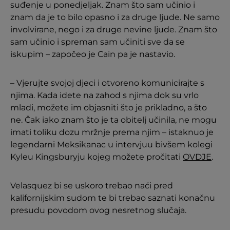
suđenje u ponedjeljak. Znam što sam učinio i
znam da je to bilo opasno i za druge ljude. Ne samo
involvirane, nego i za druge nevine ljude. Znam što
sam učinio i spreman sam učiniti sve da se
iskupim – započeo je Cain pa je nastavio.
– Vjerujte svojoj djeci i otvoreno komunicirajte s
njima. Kada idete na zahod s njima dok su vrlo
mladi, možete im objasniti što je prikladno, a što
ne. Čak iako znam što je ta obitelj učinila, ne mogu
imati toliku dozu mržnje prema njim – istaknuo je
legendarni Meksikanac u intervjuu bivšem kolegi
Kyleu Kingsburyju kojeg možete pročitati
OVDJE
.
Velasquez bi se uskoro trebao naći pred
kalifornijskim sudom te bi trebao saznati konačnu
presudu povodom ovog nesretnog slučaja.