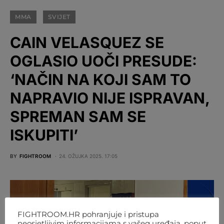
MMA
SVIJET
CAIN VELASQUEZ SE
OGLASIO UOČI PRESUDE:
‘NAČIN NA KOJI SAM TO
NAPRAVIO NIJE ISPRAVAN,
SPREMAN SAM SE
ISKUPITI’
BY
FIGHTROOM
24. OŽUJKA 2025. 17:05
FIGHTROOM.HR pohranjuje i pristupa
neosjetljivim informacijama s vašeg uređaja, poput