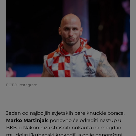
FOTO: Instagram
Jedan od najboljih svjetskih bare knuckle boraca,
Marko Martinjak
, ponovno će odraditi nastup u
BKB-u Nakon niza strašnih nokauta na megdan
mu dolazi ‘kubanski krokodil’, a on je neporaženi