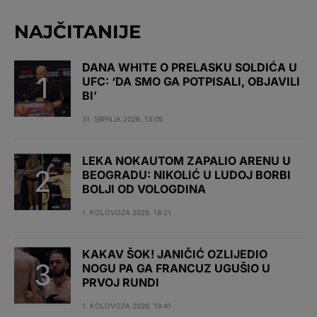
NAJČITANIJE
DANA WHITE O PRELASKU SOLDIĆA U
UFC: ‘DA SMO GA POTPISALI, OBJAVILI
BI’
31. SRPNJA 2026. 13:05
LEKA NOKAUTOM ZAPALIO ARENU U
BEOGRADU: NIKOLIĆ U LUDOJ BORBI
BOLJI OD VOLOGDINA
1. KOLOVOZA 2026. 18:21
KAKAV ŠOK! JANIČIĆ OZLIJEDIO
NOGU PA GA FRANCUZ UGUŠIO U
PRVOJ RUNDI
1. KOLOVOZA 2026. 19:41