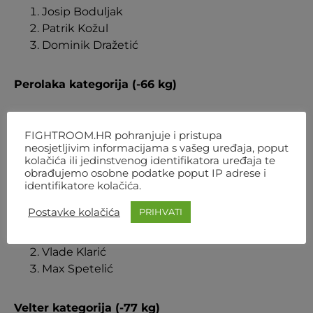
Josip Boduljak
Patrik Kožul
Dominik Dražetić
Perolaka kategorija (-66 kg)
Erik Zirdum
FIGHTROOM.HR pohranjuje i pristupa
Mateo Matković
neosjetljivim informacijama s vašeg uređaja, poput
Ante Baković
kolačića ili jedinstvenog identifikatora uređaja te
obrađujemo osobne podatke poput IP adrese i
identifikatore kolačića.
Laka kategorija (-70 kg)
Postavke kolačića
PRIHVATI
Noah Bek
Vlade Klarić
Max Spetelić
Velter kategorija (-77 kg)