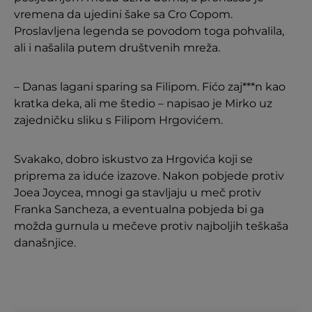
vremena da ujedini šake sa Cro Copom.
Proslavljena legenda se povodom toga pohvalila,
ali i našalila putem društvenih mreža.
– Danas lagani sparing sa Filipom. Fićo zaj***n kao
kratka deka, ali me štedio – napisao je Mirko uz
zajedničku sliku s Filipom Hrgovićem.
Svakako, dobro iskustvo za Hrgovića koji se
priprema za iduće izazove. Nakon pobjede protiv
Joea Joycea, mnogi ga stavljaju u meč protiv
Franka Sancheza, a eventualna pobjeda bi ga
možda gurnula u mečeve protiv najboljih teškaša
današnjice.