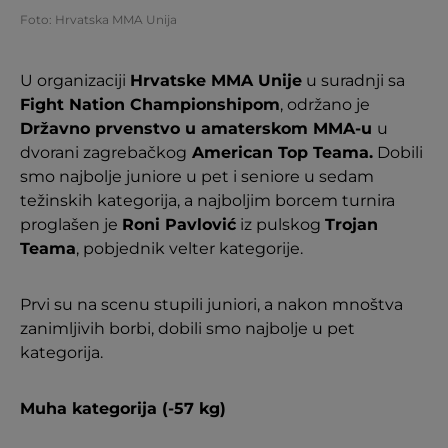
Foto: Hrvatska MMA Unija
U organizaciji
Hrvatske MMA Unije
u suradnji sa
Fight Nation Championshipom
, održano je
Državno prvenstvo u amaterskom MMA-u
u
dvorani zagrebačkog
American Top Teama.
Dobili
smo najbolje juniore u pet i seniore u sedam
težinskih kategorija, a najboljim borcem turnira
proglašen je
Roni Pavlović
iz pulskog
Trojan
Teama
, pobjednik velter kategorije.
Prvi su na scenu stupili juniori, a nakon mnoštva
zanimljivih borbi, dobili smo najbolje u pet
kategorija.
Muha kategorija (-57 kg)