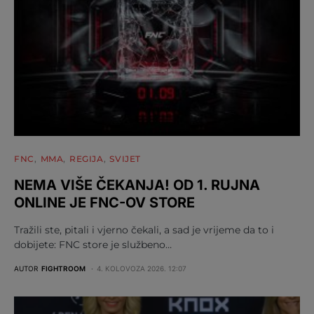
FNC
MMA
REGIJA
SVIJET
NEMA VIŠE ČEKANJA! OD 1. RUJNA
ONLINE JE FNC-OV STORE
Tražili ste, pitali i vjerno čekali, a sad je vrijeme da to i
dobijete: FNC store je službeno…
AUTOR
FIGHTROOM
4. KOLOVOZA 2026. 12:07