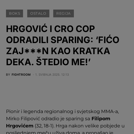
BOKS
OSTALO
REGIJA
HRGOVIĆ I CRO COP
ODRADILI SPARING: ‘FIĆO
ZAJ***N KAO KRATKA
DEKA. ŠTEDIO ME!’
BY
FIGHTROOM
1. SVIBNJA 2025. 12:13
Pionir i legenda regionalnog i svjetskog MMA-a,
Mirko Filipović odradio je sparing sa
Filipom
Hrgovićem
(32, 18-1). Hrga nakon velike pobjede u
posljednjem meču uživa doma, a pronašao je