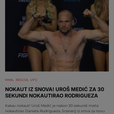
MMA
REGIJA
UFC
NOKAUT IZ SNOVA! UROŠ MEDIĆ ZA 30
SEKUNDI NOKAUTIRAO RODRIGUEZA
Kakav nokaut! Uroš Medić je nakon 30 sekundi meča
nokautirao Daniela Rodrigueza. Scenarij iz sniva za novu