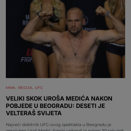
MMA
REGIJA
UFC
VELIKI SKOK UROŠA MEDIĆA NAKON
POBJEDE U BEOGRADU: DESETI JE
VELTERAŠ SVIJETA
Najveći dobitnik UFC-ovog spektakla u Beogradu je
apsolutno Uroš Medić. Srpski velteraš je nakon 30 sekundi