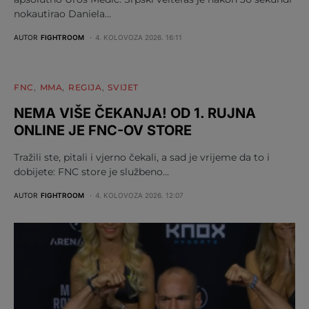
nokautirao Daniela…
AUTOR
FIGHTROOM
4. KOLOVOZA 2026. 16:11
FNC
MMA
REGIJA
SVIJET
NEMA VIŠE ČEKANJA! OD 1. RUJNA
ONLINE JE FNC-OV STORE
Tražili ste, pitali i vjerno čekali, a sad je vrijeme da to i
dobijete: FNC store je službeno…
AUTOR
FIGHTROOM
4. KOLOVOZA 2026. 12:07