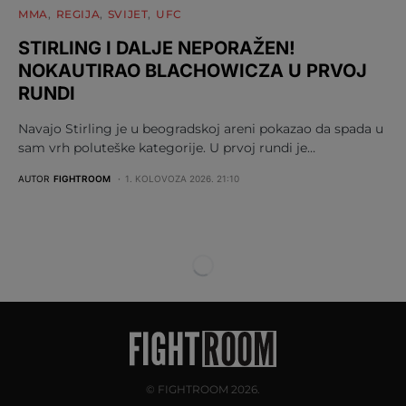
MMA
REGIJA
SVIJET
UFC
STIRLING I DALJE NEPORAŽEN!
NOKAUTIRAO BLACHOWICZA U PRVOJ
RUNDI
Navajo Stirling je u beogradskoj areni pokazao da spada u
sam vrh poluteške kategorije. U prvoj rundi je…
AUTOR
FIGHTROOM
1. KOLOVOZA 2026. 21:10
© FIGHTROOM 2026.