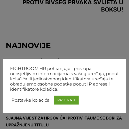
PROTIV BIVŠEG PRVAKA SVIJETA U
BOKSU!
NAJNOVIJE
VELIKI SKOK UROŠA MEDIĆA NAKON POBJEDE U
BEOGRADU: DESETI JE VELTERAŠ SVIJETA
FIGHTROOM.HR pohranjuje i pristupa
neosjetljivim informacijama s vašeg uređaja, poput
4. KOLOVOZA 2026. 16:11
kolačića ili jedinstvenog identifikatora uređaja te
obrađujemo osobne podatke poput IP adrese i
NEMA VIŠE ČEKANJA! OD 1. RUJNA ONLINE JE FNC-OV
identifikatore kolačića.
STORE
Postavke kolačića
PRIHVATI
4. KOLOVOZA 2026. 12:07
SJAJNA VIJEST ZA HRGOVIĆA! PROTIV ITAUME SE BORI ZA
UPRAŽNJENU TITULU