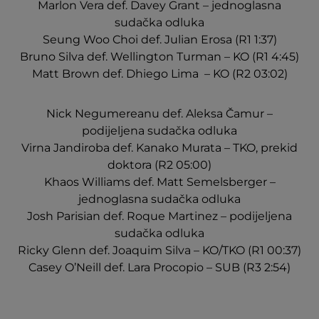
Marlon Vera def. Davey Grant – jednoglasna
sudačka odluka
Seung Woo Choi def. Julian Erosa (R1 1:37)
Bruno Silva def. Wellington Turman – KO (R1 4:45)
Matt Brown def. Dhiego Lima – KO (R2 03:02)
Nick Negumereanu def. Aleksa Čamur –
podijeljena sudačka odluka
Virna Jandiroba def. Kanako Murata – TKO, prekid
doktora (R2 05:00)
Khaos Williams def. Matt Semelsberger –
jednoglasna sudačka odluka
Josh Parisian def. Roque Martinez – podijeljena
sudačka odluka
Ricky Glenn def. Joaquim Silva – KO/TKO (R1 00:37)
Casey O’Neill def. Lara Procopio – SUB (R3 2:54)