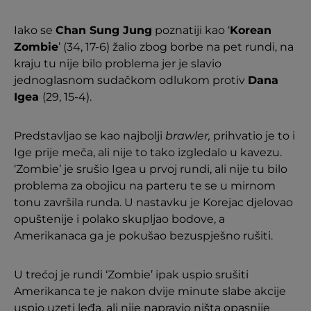
Iako se
Chan Sung Jung
poznatiji kao ‘
Korean
Zombie
’ (34, 17-6) žalio zbog borbe na pet rundi, na
kraju tu nije bilo problema jer je slavio
jednoglasnom sudačkom odlukom protiv
Dana
Igea
(29, 15-4).
Predstavljao se kao najbolji
brawler,
prihvatio je to i
Ige prije meča, ali nije to tako izgledalo u kavezu.
‘Zombie’ je srušio Igea u prvoj rundi, ali nije tu bilo
problema za obojicu na parteru te se u mirnom
tonu završila runda. U nastavku je Korejac djelovao
opuštenije i polako skupljao bodove, a
Amerikanaca ga je pokušao bezuspješno rušiti.
U trećoj je rundi ‘Zombie’ ipak uspio srušiti
Amerikanca te je nakon dvije minute slabe akcije
uspio uzeti leđa, ali nije napravio ništa opasnije