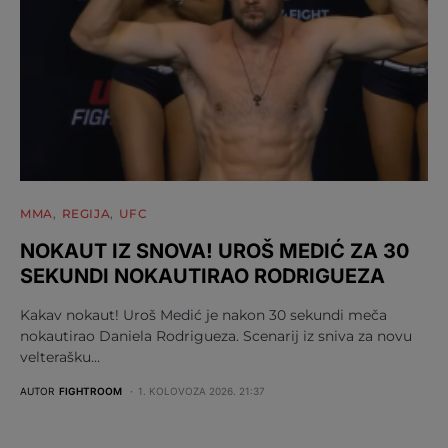
MMA
REGIJA
UFC
NOKAUT IZ SNOVA! UROŠ MEDIĆ ZA 30
SEKUNDI NOKAUTIRAO RODRIGUEZA
Kakav nokaut! Uroš Medić je nakon 30 sekundi meča
nokautirao Daniela Rodrigueza. Scenarij iz sniva za novu
velterašku…
AUTOR
FIGHTROOM
1. KOLOVOZA 2026. 21:37