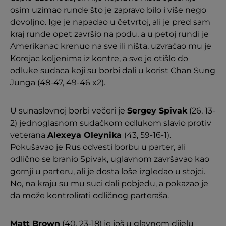
osim uzimao runde što je zapravo bilo i više nego
dovoljno. Ige je napadao u četvrtoj, ali je pred sam
kraj runde opet završio na podu, a u petoj rundi je
Amerikanac krenuo na sve ili ništa, uzvraćao mu je
Korejac koljenima iz kontre, a sve je otišlo do
odluke sudaca koji su borbi dali u korist Chan Sung
Junga (48-47, 49-46 x2).
U sunaslovnoj borbi večeri je
Sergey Spivak
(26, 13-
2) jednoglasnom sudačkom odlukom slavio protiv
veterana
Alexeya Oleynika
(43, 59-16-1).
Pokušavao je Rus odvesti borbu u parter, ali
odlično se branio Spivak, uglavnom završavao kao
gornji u parteru, ali je dosta loše izgledao u stojci.
No, na kraju su mu suci dali pobjedu, a pokazao je
da može kontrolirati odličnog parteraša.
Matt Brown
(40, 23-18) je još u glavnom dijelu