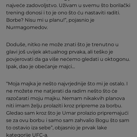
najveće zadovoljstvo. Uživam u svemu što borilački
trening donosi i to je ono što ću nastaviti raditi.
Borbe? Nisu mi u planu!”, pojasnio je
Nurmagomedov.
Doduše, nitko ne može znati što je trenutno u
glavi još uvijek aktualnog prvaka, ali teško je
povjerovati da ga više nećemo gledati u oktogonu.
Ipak, dao je obećanje majci…
“Moja majka je nešto najvrjednije što mi je ostalo. I
ne možete me natjerati da radim nešto što će
razočarati moju majku. Nemam nikakvih planova
niti imam želju prolaziti kroz pripreme za borbu.
Gledao sam kroz što je Umar prolazio pripremajući
se za ovu borbu i samo sam zahvalio Bogu što sam
to ostavio iza sebe”, objasnio je prvak lake
kategorije UFC-a.