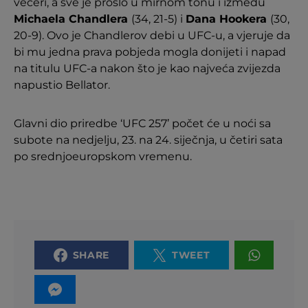
večeri, a sve je prošlo u mirnom tonu i između
Michaela Chandlera
(34, 21-5) i
Dana Hookera
(30,
20-9). Ovo je Chandlerov debi u UFC-u, a vjeruje da
bi mu jedna prava pobjeda mogla donijeti i napad
na titulu UFC-a nakon što je kao najveća zvijezda
napustio Bellator.
Glavni dio priredbe ‘UFC 257’ počet će u noći sa
subote na nedjelju, 23. na 24. siječnja, u četiri sata
po srednjoeuropskom vremenu.
SHARE
TWEET