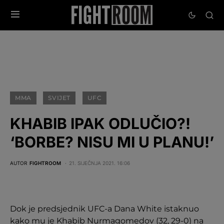
MMA
SVIJET
UFC
KHABIB IPAK ODLUČIO?!
‘BORBE? NISU MI U PLANU!’
AUTOR
FIGHTROOM
21. SIJEČNJA 2021. 16:06
Dok je predsjednik UFC-a Dana White istaknuo
kako mu je Khabib Nurmagomedov (32, 29-0) na