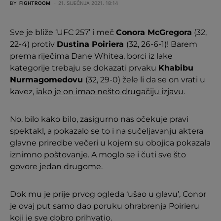
BY
FIGHTROOM
21. SIJEČNJA 2021. 18:14
Sve je bliže ‘UFC 257’ i meč
Conora McGregora
(32,
22-4) protiv
Dustina Poiriera
(32, 26-6-1)! Barem
prema riječima Dane Whitea, borci iz lake
kategorije trebaju se dokazati prvaku
Khabibu
Nurmagomedovu
(32, 29-0) žele li da se on vrati u
kavez,
iako je on imao nešto drugačiju izjavu
.
No, bilo kako bilo, zasigurno nas očekuje pravi
spektakl, a pokazalo se to i na sučeljavanju aktera
glavne priredbe večeri u kojem su obojica pokazala
iznimno poštovanje. A moglo se i čuti sve što
govore jedan drugome.
Dok mu je prije prvog ogleda ‘ušao u glavu’, Conor
je ovaj put samo dao poruku ohrabrenja Poirieru
koji je sve dobro prihvatio.