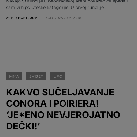
Navajo Stirling je u beogradskoj areni pokazao da spada u
sam vrh poluteške kategorije. U prvoj rundi je…
AUTOR
FIGHTROOM
1. KOLOVOZA 2026. 21:10
MMA
SVIJET
UFC
KAKVO SUČELJAVANJE
CONORA I POIRIERA!
‘JE*ENO NEVJEROJATNO
DEČKI!’