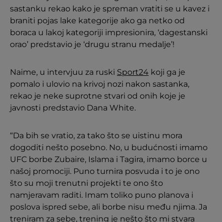
sastanku rekao kako je spreman vratiti se u kavez i
braniti pojas lake kategorije ako ga netko od
boraca u lakoj kategoriji impresionira, ‘dagestanski
orao’ predstavio je ‘drugu stranu medalje’!
Naime, u intervjuu za ruski
Sport24
koji ga je
pomalo i ulovio na krivoj nozi nakon sastanka,
rekao je neke suprotne stvari od onih koje je
javnosti predstavio Dana White.
“Da bih se vratio, za tako što se uistinu mora
dogoditi nešto posebno. No, u budućnosti imamo
UFC borbe Zubaire, Islama i Tagira, imamo borce u
našoj promociji. Puno turnira posvuda i to je ono
što su moji trenutni projekti te ono što
namjeravam raditi. Imam toliko puno planova i
poslova ispred sebe, ali borbe nisu među njima. Ja
treniram za sebe, trening je nešto što mi stvara