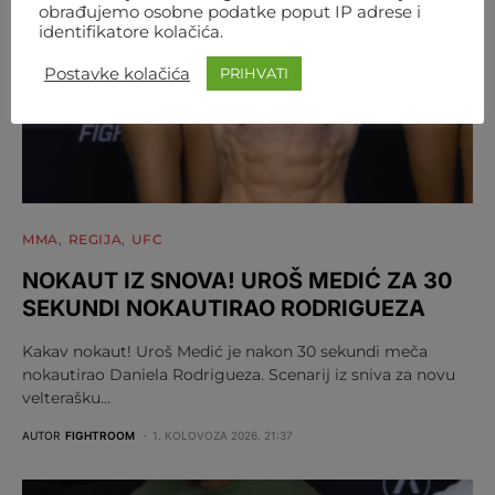
obrađujemo osobne podatke poput IP adrese i
identifikatore kolačića.
Postavke kolačića
PRIHVATI
MMA
REGIJA
UFC
NOKAUT IZ SNOVA! UROŠ MEDIĆ ZA 30
SEKUNDI NOKAUTIRAO RODRIGUEZA
Kakav nokaut! Uroš Medić je nakon 30 sekundi meča
nokautirao Daniela Rodrigueza. Scenarij iz sniva za novu
velterašku…
AUTOR
FIGHTROOM
1. KOLOVOZA 2026. 21:37