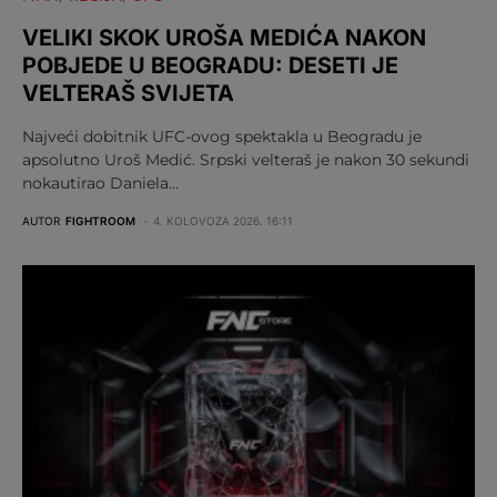
VELIKI SKOK UROŠA MEDIĆA NAKON
POBJEDE U BEOGRADU: DESETI JE
VELTERAŠ SVIJETA
Najveći dobitnik UFC-ovog spektakla u Beogradu je
apsolutno Uroš Medić. Srpski velteraš je nakon 30 sekundi
nokautirao Daniela…
AUTOR
FIGHTROOM
4. KOLOVOZA 2026. 16:11