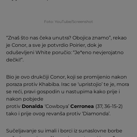
Foto: YouTube/Screenshot
“Znaš što nas čeka unutra? Obojica znamo”, rekao
je Conor, a sve je potvrdio Poirier, dok je
oduševljeni White poručio: “Je*eno nevjerojatno
dečki!”.
Bio je ovo drukčiji Conor, koji se promijenio nakon
poraza protiv Khabiba. Irac se ‘upristojio’ te je, mora
se reći, pravi gospodin u nastupima kako prije i
nakon pobjede
protiv
Donalda
‘Cowboya’
Cerronea
(37, 36-15-2)
tako i prije ovog revanša protiv ‘Diamonda’.
Sučeljavanje su imali i borci iz sunaslovne borbe