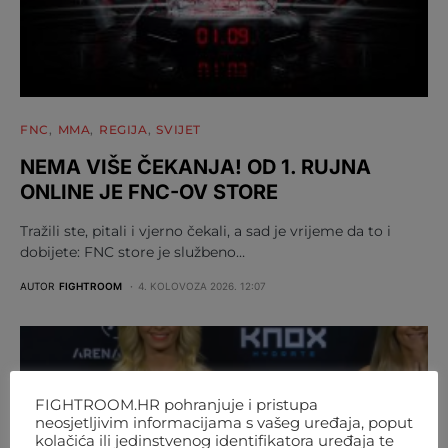
FNC
MMA
REGIJA
SVIJET
NEMA VIŠE ČEKANJA! OD 1. RUJNA
ONLINE JE FNC-OV STORE
Tražili ste, pitali i vjerno čekali, a sad je vrijeme da to i
dobijete: FNC store je službeno…
AUTOR
FIGHTROOM
4. KOLOVOZA 2026. 12:07
FIGHTROOM.HR pohranjuje i pristupa
neosjetljivim informacijama s vašeg uređaja, poput
kolačića ili jedinstvenog identifikatora uređaja te