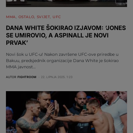
MMA
OSTALO
SVIJET
UFC
DANA WHITE ŠOKIRAO IZJAVOM: ‘JONES
SE UMIROVIO, A ASPINALL JE NOVI
PRVAK’
Novi šok u UFC-u! Nakon završene UFC-ove priredbe u
Bakuu, predsjednik organizacije Dana White je šokirao
MMA javnost…
AUTOR
FIGHTROOM
22. LIPNJA 2025. 1:23