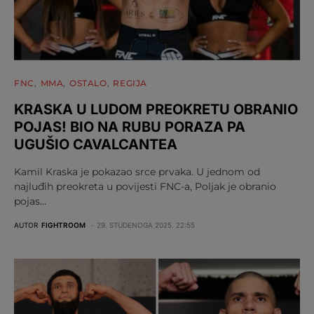
FNC
MMA
OSTALO
REGIJA
KRASKA U LUDOM PREOKRETU OBRANIO
POJAS! BIO NA RUBU PORAZA PA
UGUŠIO CAVALCANTEA
Kamil Kraska je pokazao srce prvaka. U jednom od
najluđih preokreta u povijesti FNC-a, Poljak je obranio
pojas…
AUTOR
FIGHTROOM
29. STUDENOGA 2025. 22:55