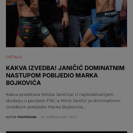
OSTALO
KAKVA IZVEDBA! JANIČIĆ DOMINATNIM
NASTUPOM POBIJEDIO MARKA
BOJKOVIĆA
Kakva predstava Miloša Janičića! U najisčekivanijem
dvoboju u povijesti FNC-a Miloš Janičić je dominatnom
izvedbom pobijedio Marka Bojkovića.…
AUTOR
FIGHTROOM
24. SVIBNJA 2025. 23:12