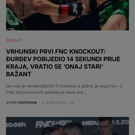
OSTALO
VRHUNSKI PRVI FNC KNOCKOUT:
ĐURĐEV POBIJEDIO 14 SEKUNDI PRIJE
KRAJA, VRATIO SE ‘ONAJ STARI’
BAŽANT
Iza nas je nevjerojatnih 11 mečeva, a jedno je sigurno – s
FNC Knockoutom počela je nova era…
AUTOR
FIGHTROOM
4. SVIBNJA 2025. 1:38