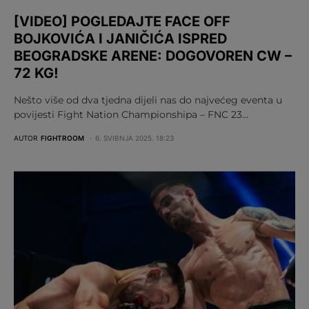
[VIDEO] POGLEDAJTE FACE OFF
BOJKOVIĆA I JANIČIĆA ISPRED
BEOGRADSKE ARENE: DOGOVOREN CW –
72 KG!
Nešto više od dva tjedna dijeli nas do najvećeg eventa u
povijesti Fight Nation Championshipa – FNC 23…
AUTOR
FIGHTROOM
6. SVIBNJA 2025. 18:23