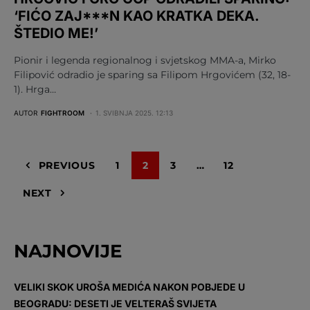
‘FIĆO ZAJ***N KAO KRATKA DEKA.
ŠTEDIO ME!’
Pionir i legenda regionalnog i svjetskog MMA-a, Mirko
Filipović odradio je sparing sa Filipom Hrgovićem (32, 18-
1). Hrga…
AUTOR
FIGHTROOM
1. SVIBNJA 2025. 12:13
PREVIOUS
1
2
3
…
12
NEXT
NAJNOVIJE
VELIKI SKOK UROŠA MEDIĆA NAKON POBJEDE U
BEOGRADU: DESETI JE VELTERAŠ SVIJETA