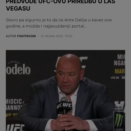
PREDVODE UFC-OVU PRIREDBU U LAS
VEGASU
Skoro pa sigurno je to da će Ante Delija u kavez ove
godine, a možda i najpouzdaniji portal…
AUTOR
FIGHTROOM
14. RUJNA 2025. 15:53