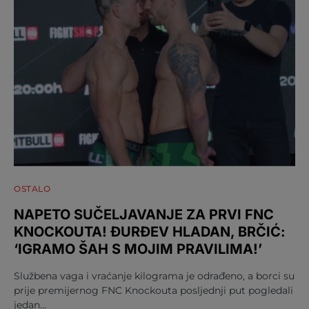
OSTALO
NAPETO SUČELJAVANJE ZA PRVI FNC
KNOCKOUTA! ĐURĐEV HLADAN, BRČIĆ:
‘IGRAMO ŠAH S MOJIM PRAVILIMA!’
Službena vaga i vraćanje kilograma je odrađeno, a borci su
prije premijernog FNC Knockouta posljednji put pogledali
jedan…