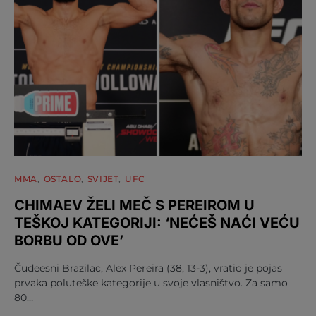
MMA
OSTALO
SVIJET
UFC
CHIMAEV ŽELI MEČ S PEREIROM U
TEŠKOJ KATEGORIJI: ‘NEĆEŠ NAĆI VEĆU
BORBU OD OVE’
Čudeesni Brazilac, Alex Pereira (38, 13-3), vratio je pojas
prvaka poluteške kategorije u svoje vlasništvo. Za samo
80…