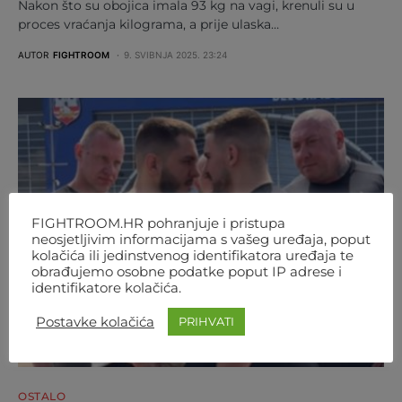
Nakon što su obojica imala 93 kg na vagi, krenuli su u
proces vraćanja kilograma, a prije ulaska…
AUTOR
FIGHTROOM
9. SVIBNJA 2025. 23:24
FIGHTROOM.HR pohranjuje i pristupa
neosjetljivim informacijama s vašeg uređaja, poput
kolačića ili jedinstvenog identifikatora uređaja te
obrađujemo osobne podatke poput IP adrese i
identifikatore kolačića.
Postavke kolačića
PRIHVATI
OSTALO