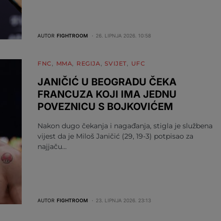
AUTOR
FIGHTROOM
26. LIPNJA 2026. 10:58
FNC
MMA
REGIJA
SVIJET
UFC
JANIČIĆ U BEOGRADU ČEKA
FRANCUZA KOJI IMA JEDNU
POVEZNICU S BOJKOVIĆEM
Nakon dugo čekanja i nagađanja, stigla je službena
vijest da je Miloš Janičić (29, 19-3) potpisao za
najjaču…
AUTOR
FIGHTROOM
23. LIPNJA 2026. 23:13