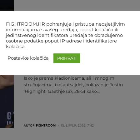
AUTOR
FIGHTROOM
16. LIPNJA 2026. 8:44
FIGHTROOM.HR pohranjuje i pristupa neosjetljivim
informacijama s vašeg uređaja, poput kolačića ili
jedinstvenog identifikatora uređaja te obrađujemo
MMA
SVIJET
UFC
osobne podatke poput IP adrese i identifikatore
kolačića.
GAETHJE JE NOVI PRVAK LAKE
KATEGORIJE UFC-A! TOPURIA NIJE
Postavke kolačića
PRIHVATI
MOGAO NAKON 4. RUNDE
Iako je prema kladionicama, ali i mnogim
stručnjacima, bio autsajder, pokazao je Justin
‘Highlight’ Gaethje (37, 28-5) kako…
AUTOR
FIGHTROOM
15. LIPNJA 2026. 7:42