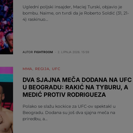
Ugledni poljski insajder, Maciej Turski, objavio je
bombu. Naime, on tvrdi da je Roberto Soldić (31, 21-
4) raskinuo…
AUTOR
FIGHTROOM
2. LIPNJA 2026. 15:59
MMA
REGIJA
UFC
DVA SJAJNA MEČA DODANA NA UFC
U BEOGRADU: RAKIĆ NA TYBURU, A
MEDIĆ PROTIV RODRIGUEZA
Polako se slažu kockice za UFC-ov spektakl u
Beogradu. Dodana su još dva sjajna meča na
priredbu, a…