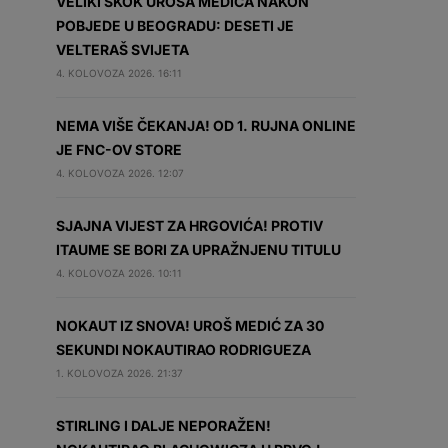
VELIKI SKOK UROŠA MEDIĆA NAKON
POBJEDE U BEOGRADU: DESETI JE
VELTERAŠ SVIJETA
4. KOLOVOZA 2026. 16:11
NEMA VIŠE ČEKANJA! OD 1. RUJNA ONLINE
JE FNC-OV STORE
4. KOLOVOZA 2026. 12:07
SJAJNA VIJEST ZA HRGOVIĆA! PROTIV
ITAUME SE BORI ZA UPRAŽNJENU TITULU
4. KOLOVOZA 2026. 10:11
NOKAUT IZ SNOVA! UROŠ MEDIĆ ZA 30
SEKUNDI NOKAUTIRAO RODRIGUEZA
1. KOLOVOZA 2026. 21:37
STIRLING I DALJE NEPORAŽEN!