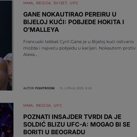
MMA
REGIJA
SVIJET
UFC
GANE NOKAUTIRAO PEREIRU U
BIJELOJ KUĆI: POBJEDE HOKITA I
O’MALLEYA
Francuski teškaš Cyril Gane je u Bijeloj kući ostvario
možda i najveću pobjedu u karijeri. Nokautom protiv
Alexa…
AUTOR
FIGHTROOM
15. LIPNJA 2026. 6:43
MMA
REGIJA
UFC
POZNATI INSAJDER TVRDI DA JE
SOLDIĆ BLIZU UFC-A: MOGAO BI SE
BORITI U BEOGRADU