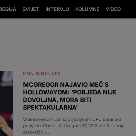
REGIJA
SVIJET
INTERVJU
KOLUMNE
VIDEO
MMA
SVIJET
UFC
MCGREGOR NAJAVIO MEČ S
HOLLOWAYOM: ‘POBJEDA NIJE
DOVOLJNA, MORA BITI
SPEKTAKULARNA’
Vraća se jedan od najutjecajnijih UFC boraca u
povijesti. Conor McGregor (37, 22-6) će 11. srpnja
zakoračiti u…