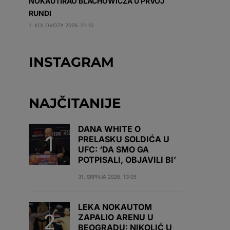
NOKAUTIRAO BLACHOWICZA U PRVOJ
RUNDI
1. KOLOVOZA 2026. 21:10
INSTAGRAM
NAJČITANIJE
DANA WHITE O
PRELASKU SOLDIĆA U
UFC: ‘DA SMO GA
POTPISALI, OBJAVILI BI’
31. SRPNJA 2026. 13:05
LEKA NOKAUTOM
ZAPALIO ARENU U
BEOGRADU: NIKOLIĆ U