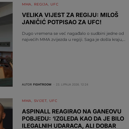
MMA
REGIJA
UFC
VELIKA VIJEST ZA REGIJU: MILOŠ
JANIČIĆ POTPISAO ZA UFC!
Dugo vremena se već nagađalo o sudbini jedne od
najvećih MMA zvijezda u regiji. Saga je došla kraju,…
AUTOR
FIGHTROOM
23. LIPNJA 2026. 12:24
MMA
SVIJET
UFC
ASPINALL REAGIRAO NA GANEOVU
POBJEDU: ‘IZGLEDA KAO DA JE BILO
ILEGALNIH UDARACA, ALI DOBAR