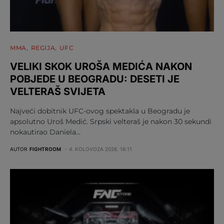
MMA
REGIJA
UFC
VELIKI SKOK UROŠA MEDIĆA NAKON
POBJEDE U BEOGRADU: DESETI JE
VELTERAŠ SVIJETA
Najveći dobitnik UFC-ovog spektakla u Beogradu je
apsolutno Uroš Medić. Srpski velteraš je nakon 30 sekundi
nokautirao Daniela…
AUTOR
FIGHTROOM
4. KOLOVOZA 2026. 16:11