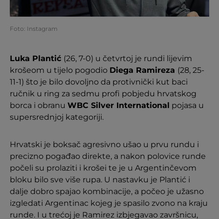
Foto: Instagram
Luka Plantić
(26, 7-0) u četvrtoj je rundi lijevim
krošeom u tijelo pogodio
Diega Ramireza
(28, 25-
11-1) što je bilo dovoljno da protivnički kut baci
ručnik u ring za sedmu profi pobjedu hrvatskog
borca i obranu
WBC Silver International
pojasa u
supersrednjoj kategoriji.
Hrvatski je boksač agresivno ušao u prvu rundu i
precizno pogađao direkte, a nakon polovice runde
počeli su prolaziti i krošei te je u Argentinčevom
bloku bilo sve više rupa. U nastavku je Plantić i
dalje dobro spajao kombinacije, a počeo je užasno
izgledati Argentinac kojeg je spasilo zvono na kraju
runde. I u trećoj je Ramirez izbjegavao završnicu,