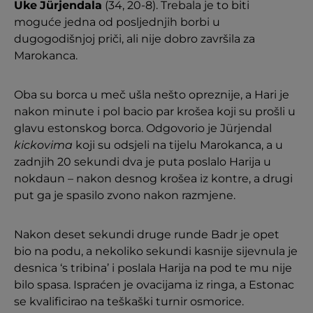
Uke
Jürjendala
(34, 20-8). Trebala je to biti
moguće jedna od posljednjih borbi u
dugogodišnjoj priči, ali nije dobro završila za
Marokanca.
Oba su borca u meč ušla nešto opreznije, a Hari je
nakon minute i pol bacio par krošea koji su prošli u
glavu estonskog borca. Odgovorio je Jürjendal
kickovima
koji su odsjeli na tijelu Marokanca, a u
zadnjih 20 sekundi dva je puta poslalo Harija u
nokdaun – nakon desnog krošea iz kontre, a drugi
put ga je spasilo zvono nakon razmjene.
Nakon deset sekundi druge runde Badr je opet
bio na podu, a nekoliko sekundi kasnije sijevnula je
desnica ‘s tribina’ i poslala Harija na pod te mu nije
bilo spasa. Ispraćen je ovacijama iz ringa, a Estonac
se kvalificirao na teškaški turnir osmorice.