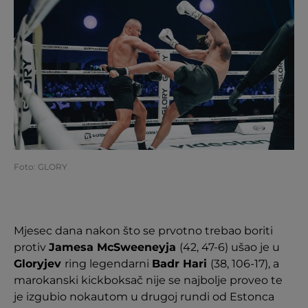
Foto: GLORY
Mjesec dana nakon što se prvotno trebao boriti
protiv
Jamesa McSweeneyja
(42, 47-6) ušao je u
Gloryjev
ring legendarni
Badr Hari
(38, 106-17), a
marokanski kickboksač nije se najbolje proveo te
je izgubio nokautom u drugoj rundi od Estonca