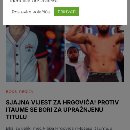
identifikatore kolačića.
Postavke kolačića
PRIHVATI
BOKS
REGIJA
SJAJNA VIJEST ZA HRGOVIĆA! PROTIV
ITAUME SE BORI ZA UPRAŽNJENU
TITULU
Bliži se veliki meč Filipa Hrgovića i Mosesa Itaume, a