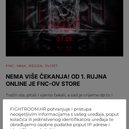
FNC
MMA
REGIJA
SVIJET
NEMA VIŠE ČEKANJA! OD 1. RUJNA
ONLINE JE FNC-OV STORE
Tražili ste, pitali i vjerno čekali, a sad je vrijeme da to i
dobijete: FNC store je službeno…
FIGHTROOM.HR pohranjuje i pristupa
AUTOR
FIGHTROOM
4. KOLOVOZA 2026. 12:07
neosjetljivim informacijama s vašeg uređaja, poput
kolačića ili jedinstvenog identifikatora uređaja te
obrađujemo osobne podatke poput IP adrese i