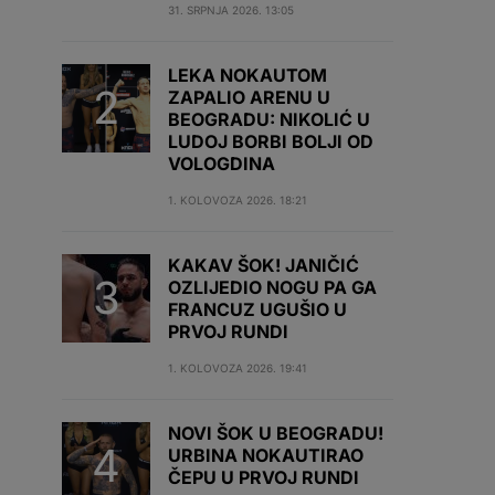
31. SRPNJA 2026. 13:05
LEKA NOKAUTOM
ZAPALIO ARENU U
BEOGRADU: NIKOLIĆ U
LUDOJ BORBI BOLJI OD
VOLOGDINA
1. KOLOVOZA 2026. 18:21
KAKAV ŠOK! JANIČIĆ
OZLIJEDIO NOGU PA GA
FRANCUZ UGUŠIO U
PRVOJ RUNDI
1. KOLOVOZA 2026. 19:41
NOVI ŠOK U BEOGRADU!
URBINA NOKAUTIRAO
ČEPU U PRVOJ RUNDI