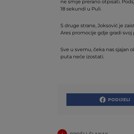
ne smije prerano otpisati. Pods
18 sekundi u Puli.
S druge strane, Joksović je zais
Ares promocije gdje gradi svoj 
Sve u svemu, čeka nas sjajan ok
puta neće izostati.
PODIJELI
PROŠLI ČLANAK