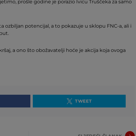
jetimo, prošle godine je porazio Ivicu Truščeka za samo
ta ozbiljan potencijal, a to pokazuje u sklopu FNC-a, ali i
put.
ršaj, a ono što obožavatelji hoće je akcija koja ovoga
TWEET
SLJEDEĆI ČLANAK