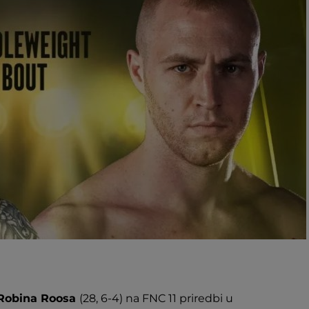
Robina Roosa
(28, 6-4) na FNC 11 priredbi u