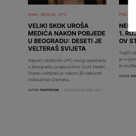
MMA
REGIJA
UFC
FNC
M
VELIKI SKOK UROŠA
NEMA
MEDIĆA NAKON POBJEDE
1. RU
U BEOGRADU: DESETI JE
OV S
VELTERAŠ SVIJETA
Tražili s
je vrije
Najveći dobitnik UFC-ovog spektakla
je služ
u Beogradu je apsolutno Uroš Medić.
Srpski velteraš je nakon 30 sekundi
AUTOR
FI
nokautirao Daniela…
AUTOR
FIGHTROOM
4. KOLOVOZA 2026. 16:11