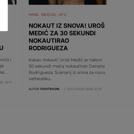
MMA
REGIJA
UFC
NOKAUT IZ SNOVA! UROŠ
MEDIĆ ZA 30 SEKUNDI
NOKAUTIRAO
U
RODRIGUEZA
vića i
Kakav nokaut! Uroš Medić je nakon
je
30 sekundi meča nokautirao Daniela
 se…
Rodrigueza. Scenarij iz sniva za novu
velterašku…
6. 10:11
AUTOR
FIGHTROOM
1. KOLOVOZA 2026. 21:37