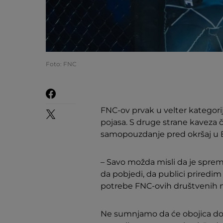
Foto: FNC
FNC-ov prvak u velter kategorij
pojasa. S druge strane kaveza
samopouzdanje pred okršaj u 
– Savo možda misli da je spre
da pobjedi, da publici priredi
potrebe FNC-ovih društvenih 
Ne sumnjamo da će obojica doći 