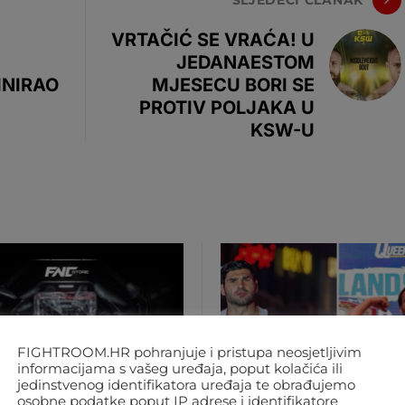
VRTAČIĆ SE VRAĆA! U
JEDANAESTOM
INIRAO
MJESECU BORI SE
PROTIV POLJAKA U
KSW-U
FIGHTROOM.HR pohranjuje i pristupa neosjetljivim
informacijama s vašeg uređaja, poput kolačića ili
jedinstvenog identifikatora uređaja te obrađujemo
osobne podatke poput IP adrese i identifikatore