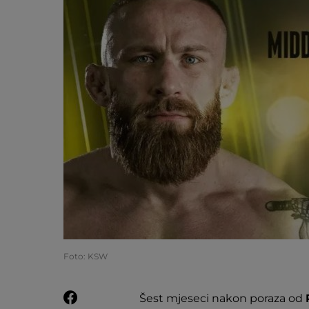
Foto: KSW
Šest mjeseci nakon poraza od