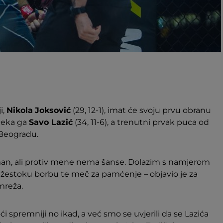
i,
Nikola
Joksović
(29, 12-1), imat će svoju prvu obranu
 čeka ga
Savo Lazić
(34, 11-6), a trenutni prvak puca od
Beogradu.
man, ali protiv mene nema šanse. Dolazim s namjerom
m žestoku borbu te meč za pamćenje – objavio je za
mreža.
spremniji no ikad, a već smo se uvjerili da se Lazića