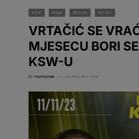
KSW
MMA
REGIJA
SVIJET
VRTAČIĆ SE VRA
MJESECU BORI SE
KSW-U
BY
FIGHTROOM
5. LISTOPADA 2023. 18:09