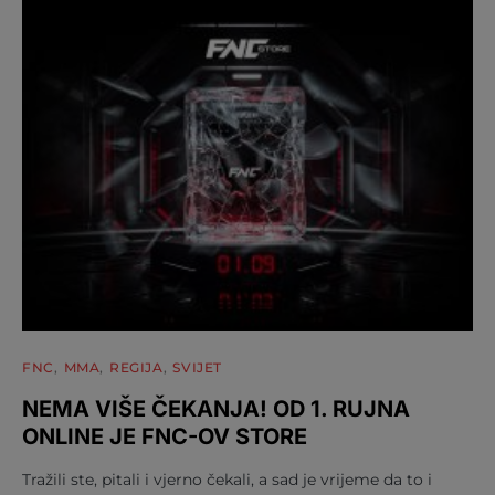
FNC
MMA
REGIJA
SVIJET
NEMA VIŠE ČEKANJA! OD 1. RUJNA
ONLINE JE FNC-OV STORE
Tražili ste, pitali i vjerno čekali, a sad je vrijeme da to i