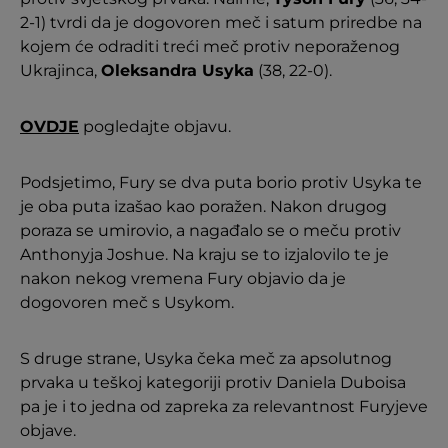
2-1) tvrdi da je dogovoren meč i satum priredbe na
kojem će odraditi treći meč protiv neporaženog
Ukrajinca,
Oleksandra Usyka
(38, 22-0).
OVDJE
pogledajte objavu.
Podsjetimo, Fury se dva puta borio protiv Usyka te
je oba puta izašao kao poražen. Nakon drugog
poraza se umirovio, a nagađalo se o meču protiv
Anthonyja Joshue. Na kraju se to izjalovilo te je
nakon nekog vremena Fury objavio da je
dogovoren meč s Usykom.
S druge strane, Usyka čeka meč za apsolutnog
prvaka u teškoj kategoriji protiv Daniela Duboisa
pa je i to jedna od zapreka za relevantnost Furyjeve
objave.