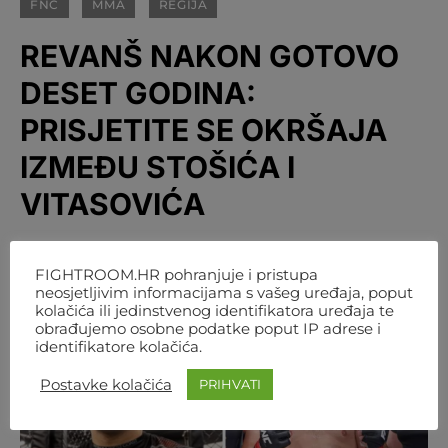
FNC
MMA
REGIJA
REVANŠ NAKON GOTOVO
DESET GODINA:
PRISJETITE SE OKRŠAJA
IZMEĐU STOŠIĆA I
VITASOVIĆA
BY
FIGHTROOM
3. SRPNJA 2025. 10:09
FIGHTROOM.HR pohranjuje i pristupa
neosjetljivim informacijama s vašeg uređaja, poput
kolačića ili jedinstvenog identifikatora uređaja te
obrađujemo osobne podatke poput IP adrese i
identifikatore kolačića.
Postavke kolačića
PRIHVATI