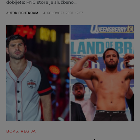
dobijete: FNC store je službeno…
AUTOR
FIGHTROOM
4. KOLOVOZA 2026. 12:07
BOKS
REGIJA