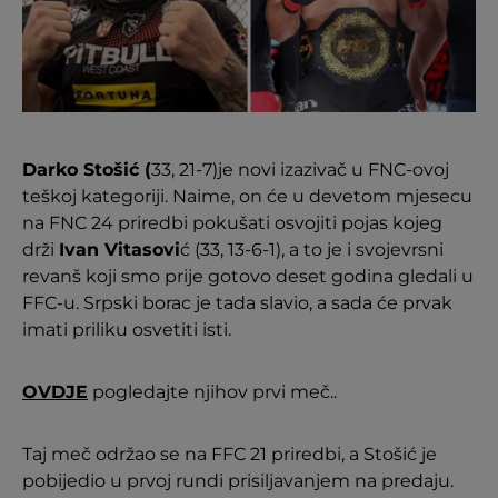
Darko Stošić (
33, 21-7)je novi izazivač u FNC-ovoj
teškoj kategoriji. Naime, on će u devetom mjesecu
na FNC 24 priredbi pokušati osvojiti pojas kojeg
drži
Ivan Vitasovi
ć (33, 13-6-1), a to je i svojevrsni
revanš koji smo prije gotovo deset godina gledali u
FFC-u. Srpski borac je tada slavio, a sada će prvak
imati priliku osvetiti isti.
OVDJE
pogledajte njihov prvi meč..
Taj meč održao se na FFC 21 priredbi, a Stošić je
pobijedio u prvoj rundi prisiljavanjem na predaju.