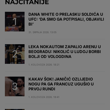
NAJČITANIJE
DANA WHITE O PRELASKU SOLDIĆA U
UFC: ‘DA SMO GA POTPISALI, OBJAVILI
BI’
31. SRPNJA 2026. 13:05
LEKA NOKAUTOM ZAPALIO ARENU U
BEOGRADU: NIKOLIĆ U LUDOJ BORBI
BOLJI OD VOLOGDINA
1. KOLOVOZA 2026. 18:21
KAKAV ŠOK! JANIČIĆ OZLIJEDIO
NOGU PA GA FRANCUZ UGUŠIO U
PRVOJ RUNDI
1. KOLOVOZA 2026. 19:41