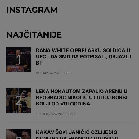
INSTAGRAM
NAJČITANIJE
DANA WHITE O PRELASKU SOLDIĆA U
UFC: ‘DA SMO GA POTPISALI, OBJAVILI
BI’
31. SRPNJA 2026. 13:05
LEKA NOKAUTOM ZAPALIO ARENU U
BEOGRADU: NIKOLIĆ U LUDOJ BORBI
BOLJI OD VOLOGDINA
1. KOLOVOZA 2026. 18:21
KAKAV ŠOK! JANIČIĆ OZLIJEDIO
NOGU PA GA FRANCUZ UGUŠIO U