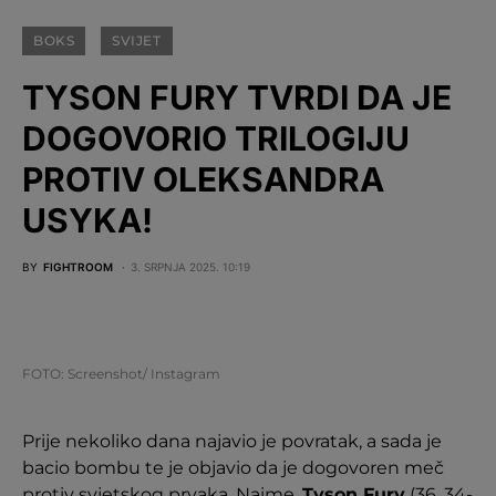
BOKS
SVIJET
TYSON FURY TVRDI DA JE
DOGOVORIO TRILOGIJU
PROTIV OLEKSANDRA
USYKA!
BY
FIGHTROOM
3. SRPNJA 2025. 10:19
FOTO: Screenshot/ Instagram
Prije nekoliko dana najavio je povratak, a sada je
bacio bombu te je objavio da je dogovoren meč
protiv svjetskog prvaka. Naime,
Tyson Fury
(36, 34-