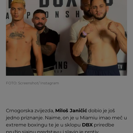
FOTO: Screenshot/ Instagram
Crnogorska zvijezda,
Miloš Janičić
dobio je još
jedno priznanje. Naime, on je u Miamiu imao meč u
extreme boxingu te je u sklopu
DBX
priredbe
pružio sjajnu predstavu i slavio je protiv