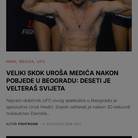
MMA
REGIJA
UFC
VELIKI SKOK UROŠA MEDIĆA NAKON
POBJEDE U BEOGRADU: DESETI JE
VELTERAŠ SVIJETA
Najveći dobitnik UFC-ovog spektakla u Beogradu je
apsolutno Uroš Medić. Srpski velteraš je nakon 30 sekundi
nokautirao Daniela…
AUTOR
FIGHTROOM
4. KOLOVOZA 2026. 16:11