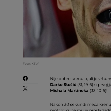
Foto: KSW
Nije dobro krenulo, ali je vrhun
Darko Stošić
(31, 19-6) u prv
Michala Martineka
(33, 10-5)!
Nakon 30 sekundi meča krenu
protivniku te mu je prošla zadn