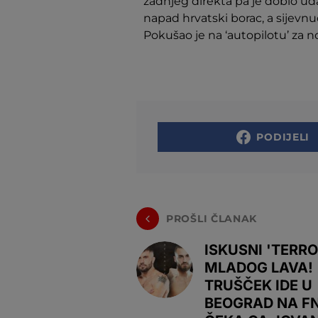
zadnjeg direkta pa je dobio ud
napad hrvatski borac, a sijevnu
Pokušao je na ‘autopilotu’ za no
PODIJELI
PROŠLI ČLANAK
ISKUSNI 'TERRO
MLADOG LAVA!
TRUŠČEK IDE U
BEOGRAD NA FN