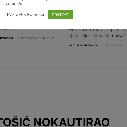
kolačića.
TORE
ITAUME SE BORI ZA
UPRAŽNJENU TITUL
Postavke kolačića
PRIHVATI
te, pitali i vjerno čekali, a sad
me da to i dobijete: FNC store
Bliži se veliki meč Filipa Hrgo
beno…
Mosesa Itaume, a stigla nam 
sjajna vijest. Hrvatski boksač
GHTROOM
4. KOLOVOZA 2026. 12:07
AUTOR
FIGHTROOM
4. KOLOVOZA 202
STOŠIĆ NOKAUTIRAO