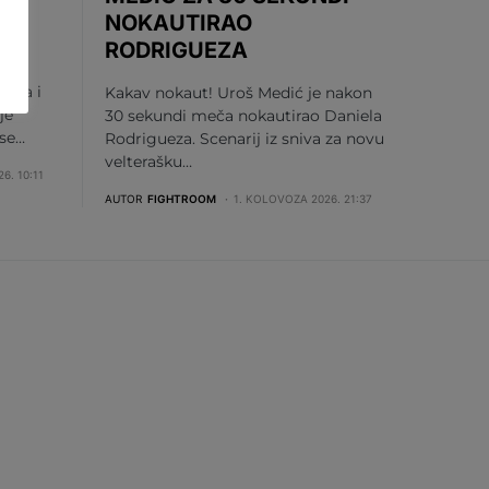
NOKAUTIRAO
U
RODRIGUEZA
vića i
Kakav nokaut! Uroš Medić je nakon
je
30 sekundi meča nokautirao Daniela
 se…
Rodrigueza. Scenarij iz sniva za novu
velterašku…
6. 10:11
AUTOR
FIGHTROOM
1. KOLOVOZA 2026. 21:37