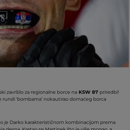
ski završilo za regionalne borce na
KSW 87
priredbi!
oj je rundi ‘bombama’ nokautirao domaćeg borca
o je Darko karakterističnom kombinacijom prema
ja desna. Kretao se Martinek što je više mogao, a