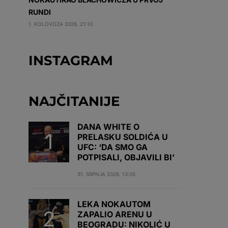
RUNDI
1. KOLOVOZA 2026. 21:10
INSTAGRAM
NAJČITANIJE
DANA WHITE O
PRELASKU SOLDIĆA U
UFC: ‘DA SMO GA
POTPISALI, OBJAVILI BI’
31. SRPNJA 2026. 13:05
LEKA NOKAUTOM
ZAPALIO ARENU U
BEOGRADU: NIKOLIĆ U