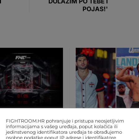
N
DOLAZIM PO TEBE I
POJAS!'
MA
REGIJA
SVIJET
BOKS
REGIJA
FIGHTROOM.HR pohranjuje i pristupa neosjetljivim
informacijama s vašeg uređaja, poput kolačića ili
 VIŠE ČEKANJA! OD
SJAJNA VIJEST ZA
jedinstvenog identifikatora uređaja te obrađujemo
JNA ONLINE JE FNC-
HRGOVIĆA! PROTIV
osobne podatke poput IP adrese i identifikatore