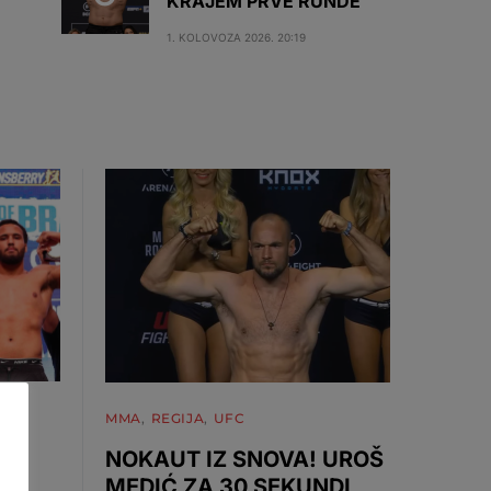
KRAJEM PRVE RUNDE
1. KOLOVOZA 2026. 20:19
MMA
REGIJA
UFC
NOKAUT IZ SNOVA! UROŠ
MEDIĆ ZA 30 SEKUNDI