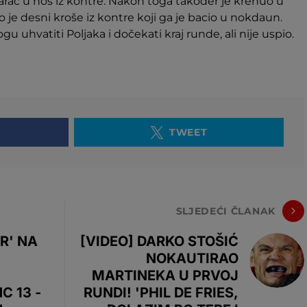
arac u nos iz kontre. Nakon toga također je krenuo u
o je desni kroše iz kontre koji ga je bacio u nokdaun.
gu uhvatiti Poljaka i dočekati kraj runde, ali nije uspio.
TWEET
SLJEDEĆI ČLANAK
R' NA
[VIDEO] DARKO STOŠIĆ
NOKAUTIRAO
MARTINEKA U PRVOJ
C 13 -
RUNDI! 'PHIL DE FRIES,