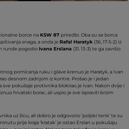
gionalne borce na
KSW 87
priredbi. Oba su se borca
u ispitivanja snaga, a onda je
Rafal Haratyk
(36, 17-5-2) iz
m runde pogodio
Ivana Erslana
(31, 13-3) te ga završio
tnog pomicanja ruku i glave krenuo je Haratyk, a Ivan
arao desnom zadnjom iz kontre. Prošao je i jedan
a sve pokušaje protivnika blokirao je Ivan. Nakon dvije i
uo hrvatski borac, ali uspio je sve ispraviti brzim
vnika uz žicu, ali dobro je odgovorio ‘poljski tenk’ te su
 minutu prije kraja ‘kratak’ je ostao Erslan u pokušaju