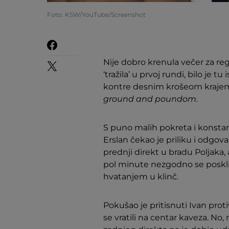
Foto: KSW/YouTube/Screenshot
Nije dobro krenula večer za re
‘tražila’ u prvoj rundi, bilo je t
kontre desnim krošeom kraje
ground and poundom
.
S puno malih pokreta i konstan
Erslan čekao je priliku i odgov
prednji direkt u bradu Poljaka, 
pol minute nezgodno se posklizn
hvatanjem u klinč.
Pokušao je pritisnuti Ivan proti
se vratili na centar kaveza. No,