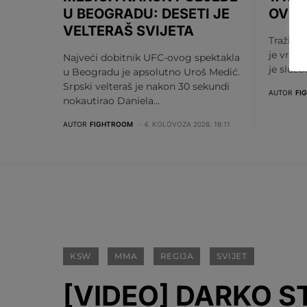
U BEOGRADU: DESETI JE
OV S
VELTERAŠ SVIJETA
Tražili s
je vrije
Najveći dobitnik UFC-ovog spektakla
je služ
u Beogradu je apsolutno Uroš Medić.
Srpski velteraš je nakon 30 sekundi
AUTOR
FI
nokautirao Daniela…
AUTOR
FIGHTROOM
4. KOLOVOZA 2026. 16:11
KSW
MMA
REGIJA
SVIJET
[VIDEO] DARKO 