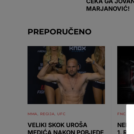
ČEKA GA JOVA
MARJANOVIĆ!
PREPORUČENO
MMA
REGIJA
UFC
FNC
M
VELIKI SKOK UROŠA
NEMA
MEDIĆA NAKON POBJEDE
1. RU