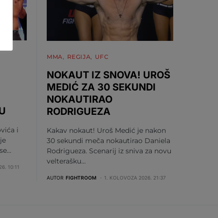
MMA
REGIJA
UFC
NOKAUT IZ SNOVA! UROŠ
MEDIĆ ZA 30 SEKUNDI
NOKAUTIRAO
U
RODRIGUEZA
vića i
Kakav nokaut! Uroš Medić je nakon
je
30 sekundi meča nokautirao Daniela
 se…
Rodrigueza. Scenarij iz sniva za novu
velterašku…
6. 10:11
AUTOR
FIGHTROOM
1. KOLOVOZA 2026. 21:37