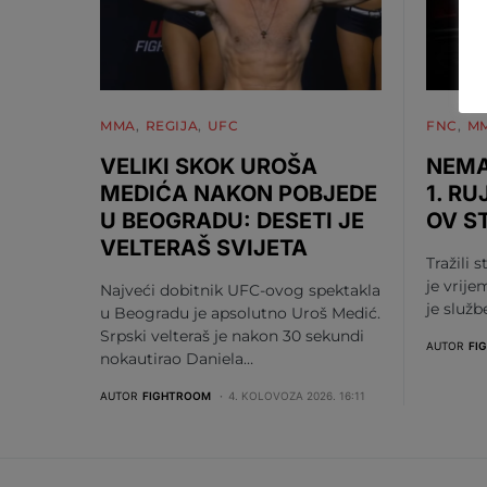
MMA
REGIJA
UFC
FNC
M
VELIKI SKOK UROŠA
NEMA
MEDIĆA NAKON POBJEDE
1. RU
U BEOGRADU: DESETI JE
OV S
VELTERAŠ SVIJETA
Tražili s
je vrije
Najveći dobitnik UFC-ovog spektakla
je služ
u Beogradu je apsolutno Uroš Medić.
Srpski velteraš je nakon 30 sekundi
AUTOR
FI
nokautirao Daniela…
AUTOR
FIGHTROOM
4. KOLOVOZA 2026. 16:11