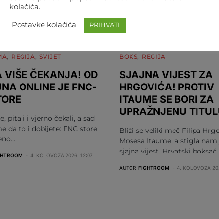
kolačića.
Postavke kolačića
PRIHVATI
MA
REGIJA
SVIJET
BOKS
REGIJA
 VIŠE ČEKANJA! OD
SJAJNA VIJEST ZA
JNA ONLINE JE FNC-
HRGOVIĆA! PROTIV
TORE
ITAUME SE BORI ZA
UPRAŽNJENU TITUL
te, pitali i vjerno čekali, a sad
me da to i dobijete: FNC store
Bliži se veliki meč Filipa Hrgo
beno…
Mosesa Itaume, a stigla nam 
sjajna vijest. Hrvatski boksač
GHTROOM
4. KOLOVOZA 2026. 12:07
AUTOR
FIGHTROOM
4. KOLOVOZA 202