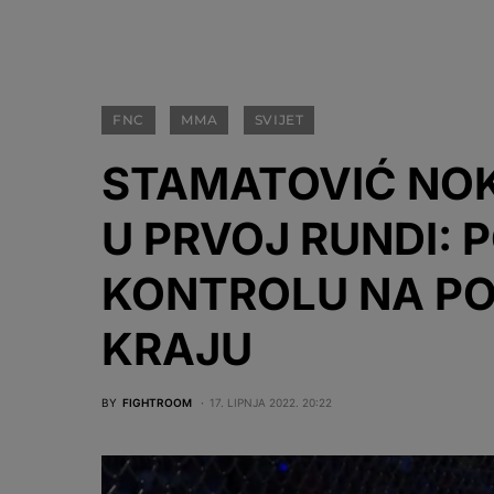
FNC
MMA
SVIJET
STAMATOVIĆ NO
U PRVOJ RUNDI: 
KONTROLU NA PO
KRAJU
BY
FIGHTROOM
17. LIPNJA 2022. 20:22