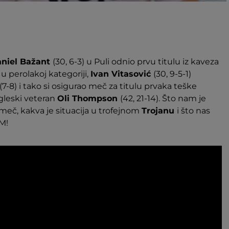
niel Bažant
(30, 6-3) u Puli odnio prvu titulu iz kaveza
a
u perolakoj kategoriji,
Ivan Vitasović
(30, 9-5-1)
(7-8) i tako si osigurao meč za titulu prvaka teške
gleski veteran
Oli Thompson
(42, 21-14). Što nam je
meč, kakva je situacija u trofejnom
Trojanu
i što nas
M!