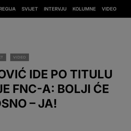
REGIJA
SVIJET
INTERVJU
KOLUMNE
VIDEO
ET
VIDEO
OVIĆ IDE PO TITULU
E FNC-A: BOLJI ĆE
SNO – JA!