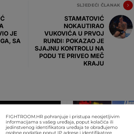
SLJEDEĆI ČLANAK
IĆ
STAMATOVIĆ
A
NOKAUTIRAO
IO JE
VUKOVIĆA U PRVOJ
GA, SA
RUNDI: POKAZAO JE
SJAJNU KONTROLU NA
PODU TE PRIVEO MEČ
KRAJU
FIGHTROOM.HR pohranjuje i pristupa neosjetljivim
informacijama s vašeg uređaja, poput kolačića ili
jedinstvenog identifikatora uređaja te obrađujemo
osobne podatke poput IP adrese i identifikatore