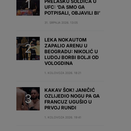
PRELASKU SOLDIĆA U
UFC: ‘DA SMO GA
POTPISALI, OBJAVILI BI’
31. SRPNJA 2026. 13:05
LEKA NOKAUTOM
ZAPALIO ARENU U
BEOGRADU: NIKOLIĆ U
LUDOJ BORBI BOLJI OD
VOLOGDINA
1. KOLOVOZA 2026. 18:21
KAKAV ŠOK! JANIČIĆ
OZLIJEDIO NOGU PA GA
FRANCUZ UGUŠIO U
PRVOJ RUNDI
1. KOLOVOZA 2026. 19:41