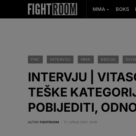
MMA
BOKS
FNC
INTERVJU
MMA
REGIJA
SVIJ
INTERVJU | VITAS
TEŠKE KATEGORIJ
POBIJEDITI, ODNO
AUTOR
FIGHTROOM
17. LIPNJA 2022. 10:45