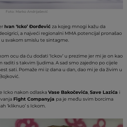
Foto: Marko Andrijašević
er
Ivan ‘Icko’ Đorđević
za kojeg mnogi kažu da
deoigrici, a najveći regionalni MMA potencijal pronašao
A u svakom smislu te sintagme.
kom ocu da ću dodati ‘Ickov’ u prezime jer mi je on kao
im raditi s takvim ljudima. A sad smo zajedno po cijele
šest sati. Pomaže mi iz dana u dan, dao mi je da živim u
Bojković.
r je Icko nakon odlaska
Vase Bakočevića
,
Save Lazića
i
ivanja
Fight Companyja
pa je među svim borcima
ah ‘kliknuo’ s Ickom.