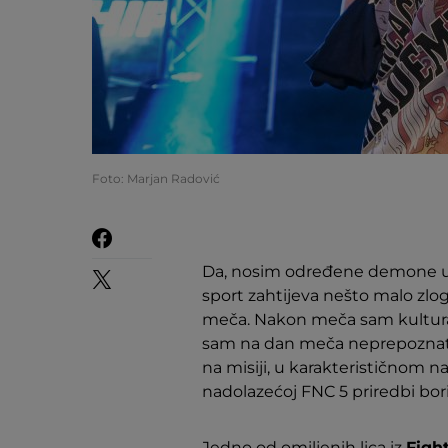
Foto: Marjan Radović
Da, nosim određene demone u se
sport zahtijeva nešto malo zlog
meča. Nakon meča sam kulturan 
sam na dan meča neprepoznatljiv,
na misiji, u karakterističnom na
nadolazećoj FNC 5 priredbi bor
Jedno od omiljenih lica iz
Figh