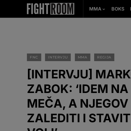
MMA
BOKS
FNC
INTERVJU
MMA
REGIJA
[INTERVJU] MARK
ZABOK: ‘IDEM N
MEČA, A NJEGOV 
ZALEDITI I STAVIT