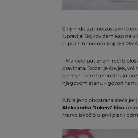
S njim dolazi i neizostavni tren
‘upravlja’ Bojkovićem kao na vi
je put s trenerom koji živi MM
– Ma neki put znam reći biološ
pravi tata. Dobar je čovjek, vol
dane jer nam treninzi traju po 
njegovom stanu – govori nam 
A bila je to obostrana sreća je
Aleksandra ‘Jokera’ Ilića
i osn
Marko iskočio u prvi plan i odm