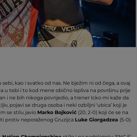
bi, kao i svatko od nas. Ne bježim ni od čega, a ovaj
a u tebi i to kod mene obično ispliva na površinu prije
i ne bih nikoga povrijedio, a trener Icko mi kaže da
 pojavi se druga osoba i neki ozbiljni ‘ubica’ koji je
m se stilu javio
Marko Bojković
(20, 2-0) koji će se na
iti protiv neporaženog Gruzijca
Luke Giorgadzea
(5-0).
t Nation Championshipa
stiže i na nadolazeću ‘FNC 5’