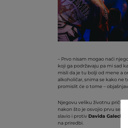
– Prvo nisam mogao naći njegov 
koji ga podržavaju pa mi sad kao
misli da je tu bolji od mene a o
alkoholičar, snima se kako ne tre
promislit će o tome – objašnjav
Njegovu veliku životnu priču 
nakon što je osvojio prvu sezo
slavio i protiv
Davida Galecko
na priredbi.