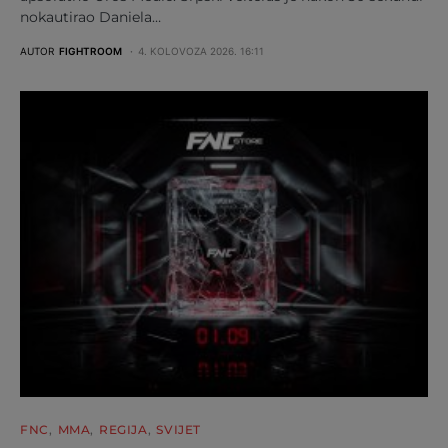
nokautirao Daniela…
AUTOR
FIGHTROOM
4. KOLOVOZA 2026. 16:11
FNC
MMA
REGIJA
SVIJET