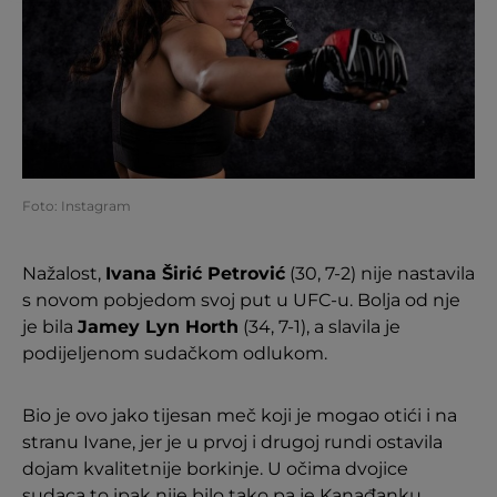
Foto: Instagram
Nažalost,
Ivana Širić Petrović
(30, 7-2) nije nastavila
s novom pobjedom svoj put u UFC-u. Bolja od nje
je bila
Jamey Lyn Horth
(34, 7-1), a slavila je
podijeljenom sudačkom odlukom.
Bio je ovo jako tijesan meč koji je mogao otići i na
stranu Ivane, jer je u prvoj i drugoj rundi ostavila
dojam kvalitetnije borkinje. U očima dvojice
sudaca to ipak nije bilo tako pa je Kanađanku