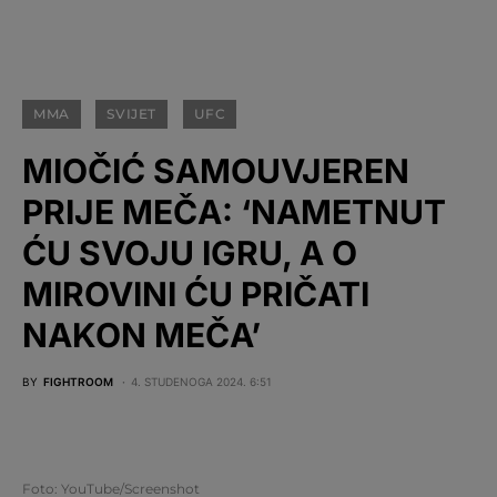
MMA
SVIJET
UFC
MIOČIĆ SAMOUVJEREN
PRIJE MEČA: ‘NAMETNUT
ĆU SVOJU IGRU, A O
MIROVINI ĆU PRIČATI
NAKON MEČA’
BY
FIGHTROOM
4. STUDENOGA 2024. 6:51
Foto: YouTube/Screenshot