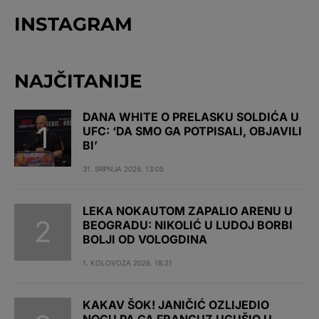
INSTAGRAM
NAJČITANIJE
DANA WHITE O PRELASKU SOLDIĆA U
UFC: ‘DA SMO GA POTPISALI, OBJAVILI
BI’
31. SRPNJA 2026. 13:05
LEKA NOKAUTOM ZAPALIO ARENU U
BEOGRADU: NIKOLIĆ U LUDOJ BORBI
BOLJI OD VOLOGDINA
1. KOLOVOZA 2026. 18:21
KAKAV ŠOK! JANIČIĆ OZLIJEDIO
NOGU PA GA FRANCUZ UGUŠIO U