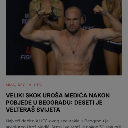
MMA
REGIJA
UFC
VELIKI SKOK UROŠA MEDIĆA NAKON
POBJEDE U BEOGRADU: DESETI JE
VELTERAŠ SVIJETA
Najveći dobitnik UFC-ovog spektakla u Beogradu je
apsolutno Uroš Medić. Srpski velteraš je nakon 30 sekundi