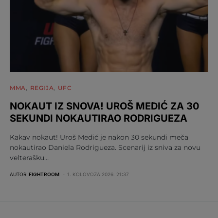
MMA
REGIJA
UFC
NOKAUT IZ SNOVA! UROŠ MEDIĆ ZA 30
SEKUNDI NOKAUTIRAO RODRIGUEZA
Kakav nokaut! Uroš Medić je nakon 30 sekundi meča
nokautirao Daniela Rodrigueza. Scenarij iz sniva za novu
velterašku…
AUTOR
FIGHTROOM
1. KOLOVOZA 2026. 21:37