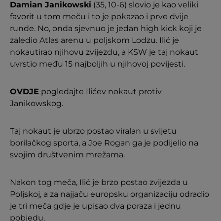
Damian Janikowski
(35, 10-6) slovio je kao veliki
favorit u tom meču i to je pokazao i prve dvije
runde. No, onda sjevnuo je jedan high kick koji je
zaledio Atlas arenu u poljskom Lodzu. Ilić je
nokautirao njihovu zvijezdu, a KSW je taj nokaut
uvrstio među 15 najboljih u njihovoj povijesti.
OVDJE
pogledajte Ilićev nokaut protiv
Janikowskog.
Taj nokaut je ubrzo postao viralan u svijetu
borilačkog sporta, a Joe Rogan ga je podijelio na
svojim društvenim mrežama.
Nakon tog meča, Ilić je brzo postao zvijezda u
Poljskoj, a za najjaču europsku organizaciju odradio
je tri meča gdje je upisao dva poraza i jednu
pobjedu.