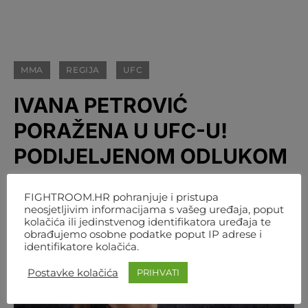
MMA
REGIJA
UFC
IVANA PETROVIĆ
PORAŽENA U UFC-U!
PODIJELJENOM ODLUKOM
SLAVILA KANAĐANKA
FIGHTROOM.HR pohranjuje i pristupa
neosjetljivim informacijama s vašeg uređaja, poput
BY
FIGHTROOM
2. STUDENOGA 2024. 22:38
kolačića ili jedinstvenog identifikatora uređaja te
obrađujemo osobne podatke poput IP adrese i
identifikatore kolačića.
Postavke kolačića
PRIHVATI