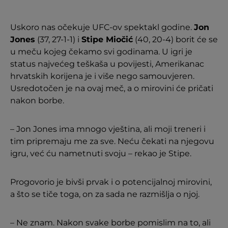
Uskoro nas očekuje UFC-ov spektakl godine.
Jon
Jones
(37, 27-1-1) i
Stipe Miočić
(40, 20-4) borit će se
u meču kojeg čekamo svi godinama. U igri je
status najvećeg teškaša u povijesti, Amerikanac
hrvatskih korijena je i više nego samouvjeren.
Usredotočen je na ovaj meč, a o mirovini će pričati
nakon borbe.
– Jon Jones ima mnogo vještina, ali moji treneri i
tim pripremaju me za sve. Neću čekati na njegovu
igru, već ću nametnuti svoju – rekao je Stipe.
Progovorio je bivši prvak i o potencijalnoj mirovini,
a što se tiče toga, on za sada ne razmišlja o njoj.
– Ne znam. Nakon svake borbe pomislim na to, ali