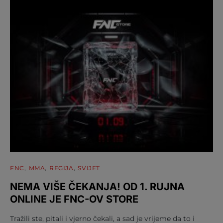
FNC
MMA
REGIJA
SVIJET
NEMA VIŠE ČEKANJA! OD 1. RUJNA
ONLINE JE FNC-OV STORE
Tražili ste, pitali i vjerno čekali, a sad je vrijeme da to i