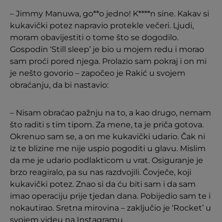
– Jimmy Manuwa, go**o jedno! K****n sine. Kakav si
kukavički potez napravio protekle večeri. Ljudi,
moram obavijestiti o tome što se dogodilo.
Gospodin ‘Still sleep’ je bio u mojem redu i morao
sam proći pored njega. Prolazio sam pokraj i on mi
je nešto govorio – započeo je Rakić u svojem
obraćanju, da bi nastavio:
– Nisam obraćao pažnju na to, a kao drugo, nemam
što raditi s tim tipom. Za mene, ta je priča gotova.
Okrenuo sam se, a on me kukavički udario. Čak ni
iz te blizine me nije uspio pogoditi u glavu. Mislim
da me je udario podlakticom u vrat. Osiguranje je
brzo reagiralo, pa su nas razdvojili. Čovječe, koji
kukavički potez. Znao si da ću biti sam i da sam
imao operaciju prije tjedan dana. Pobijedio sam te i
nokautirao. Sretna mirovina – zaključio je ‘Rocket’ u
svojem videu na Instagramu.