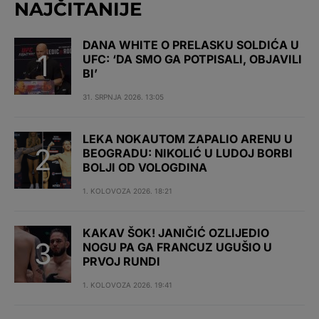
NAJČITANIJE
DANA WHITE O PRELASKU SOLDIĆA U
UFC: ‘DA SMO GA POTPISALI, OBJAVILI
BI’
31. SRPNJA 2026. 13:05
LEKA NOKAUTOM ZAPALIO ARENU U
BEOGRADU: NIKOLIĆ U LUDOJ BORBI
BOLJI OD VOLOGDINA
1. KOLOVOZA 2026. 18:21
KAKAV ŠOK! JANIČIĆ OZLIJEDIO
NOGU PA GA FRANCUZ UGUŠIO U
PRVOJ RUNDI
1. KOLOVOZA 2026. 19:41