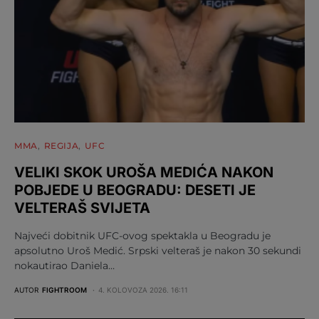
MMA
REGIJA
UFC
VELIKI SKOK UROŠA MEDIĆA NAKON
POBJEDE U BEOGRADU: DESETI JE
VELTERAŠ SVIJETA
Najveći dobitnik UFC-ovog spektakla u Beogradu je
apsolutno Uroš Medić. Srpski velteraš je nakon 30 sekundi
nokautirao Daniela…
AUTOR
FIGHTROOM
4. KOLOVOZA 2026. 16:11