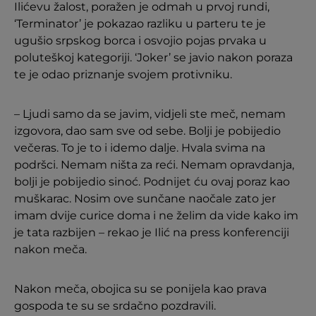
Ilićevu žalost, poražen je odmah u prvoj rundi,
‘Terminator’ je pokazao razliku u parteru te je
ugušio srpskog borca i osvojio pojas prvaka u
poluteškoj kategoriji. ‘Joker’ se javio nakon poraza
te je odao priznanje svojem protivniku.
– Ljudi samo da se javim, vidjeli ste meč, nemam
izgovora, dao sam sve od sebe. Bolji je pobijedio
večeras. To je to i idemo dalje. Hvala svima na
podršci. Nemam ništa za reći. Nemam opravdanja,
bolji je pobijedio sinoć. Podnijet ću ovaj poraz kao
muškarac. Nosim ove sunčane naočale zato jer
imam dvije curice doma i ne želim da vide kako im
je tata razbijen – rekao je Ilić na press konferenciji
nakon meča.
Nakon meča, obojica su se ponijela kao prava
gospoda te su se srdačno pozdravili.