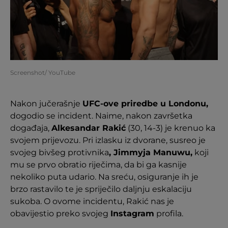
Screenshot/ YouTube
Nakon jučerašnje
UFC-ove priredbe u Londonu,
dogodio se incident. Naime, nakon završetka
događaja,
Alkesandar Rakić
(30, 14-3) je krenuo ka
svojem prijevozu. Pri izlasku iz dvorane, susreo je
svojeg bivšeg protivnika
, Jimmyja Manuwu,
koji
mu se prvo obratio riječima, da bi ga kasnije
nekoliko puta udario. Na sreću, osiguranje ih je
brzo rastavilo te je spriječilo daljnju eskalaciju
sukoba. O ovome incidentu, Rakić nas je
obavijestio preko svojeg
Instagram
profila.