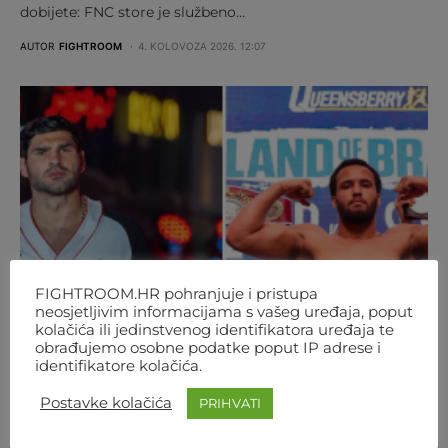
dobijete: FNC store je službeno…
AUTOR
FIGHTROOM
4. KOLOVOZA 2026. 12:07
FIGHTROOM.HR pohranjuje i pristupa
neosjetljivim informacijama s vašeg uređaja, poput
kolačića ili jedinstvenog identifikatora uređaja te
obrađujemo osobne podatke poput IP adrese i
identifikatore kolačića.
Postavke kolačića
PRIHVATI
BOKS
REGIJA