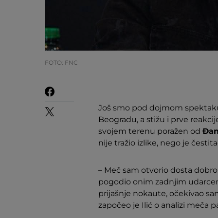
FOTO: FNC
Još smo pod dojmom spektak
Beogradu, a stižu i prve reakcij
svojem terenu poražen od
Đan
nije tražio izlike, nego je čest
– Meč sam otvorio dosta dobro,
pogodio onim zadnjim udarcem,
prijašnje nokaute, očekivao sa
započeo je Ilić o analizi meča p