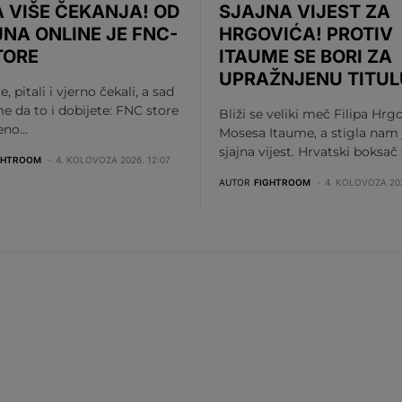
 VIŠE ČEKANJA! OD
SJAJNA VIJEST ZA
JNA ONLINE JE FNC-
HRGOVIĆA! PROTIV
TORE
ITAUME SE BORI ZA
UPRAŽNJENU TITUL
te, pitali i vjerno čekali, a sad
me da to i dobijete: FNC store
Bliži se veliki meč Filipa Hrgo
beno…
Mosesa Itaume, a stigla nam 
sjajna vijest. Hrvatski boksač
GHTROOM
4. KOLOVOZA 2026. 12:07
AUTOR
FIGHTROOM
4. KOLOVOZA 202