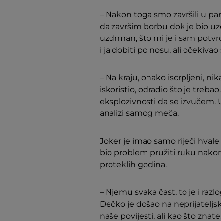
– Nakon toga smo završili u parte
da završim borbu dok je bio uzdr
uzdrman, što mi je i sam potvr
i ja dobiti po nosu, ali očekiva
– Na kraju, onako iscrpljeni, ni
iskoristio, odradio što je treb
eksplozivnosti da se izvučem. U
analizi samog meča.
Joker je imao samo riječi hvale 
bio problem pružiti ruku nakon 
proteklih godina.
– Njemu svaka čast, to je i razl
Dečko je došao na neprijateljski
naše povijesti, ali kao što znat