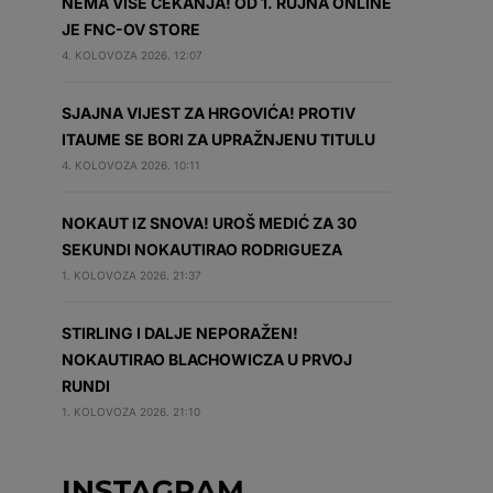
NEMA VIŠE ČEKANJA! OD 1. RUJNA ONLINE
JE FNC-OV STORE
4. KOLOVOZA 2026. 12:07
SJAJNA VIJEST ZA HRGOVIĆA! PROTIV
ITAUME SE BORI ZA UPRAŽNJENU TITULU
4. KOLOVOZA 2026. 10:11
NOKAUT IZ SNOVA! UROŠ MEDIĆ ZA 30
SEKUNDI NOKAUTIRAO RODRIGUEZA
1. KOLOVOZA 2026. 21:37
STIRLING I DALJE NEPORAŽEN!
NOKAUTIRAO BLACHOWICZA U PRVOJ
RUNDI
1. KOLOVOZA 2026. 21:10
INSTAGRAM