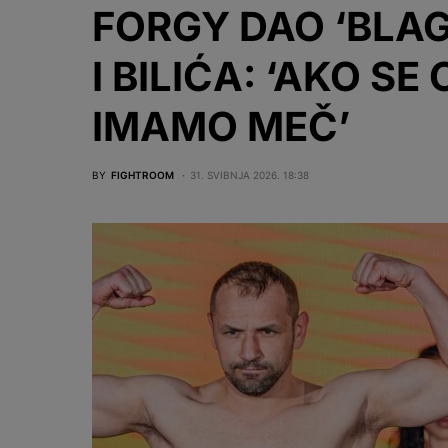
FORGY DAO ‘BLA
I BILIĆA: ‘AKO SE
IMAMO MEČ’
BY
FIGHTROOM
31. SVIBNJA 2026. 18:38