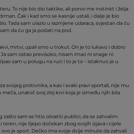
ru. To nije bio dio taktike, ali ponio me instinkt i želja
man. Čak i kad smo se kasnije ustali, i dalje je bio
dio. Tada sam ulazio u razmjene udaraca, svjestan da ću
o sam da ću ga ja poslati na pod.
kakvi, mrtvi, upali smo u trokut. On je to lukavo i dobro
ao. Ja sam ostao previsoko, nisam imao ni snage ni
pao sam u polugu na ruci i to je to – istaknuo je u
za svojeg protivnika, a kao i svaki pravi sportaš, nije mu
meča, unatoč svoj zloj krvi koja je između njih bila
og zašto sam se htio obratiti publici, da se zahvalim.
 teren, nije lijepo dočekan zbog svojih izjava i cijele
e, ovo je sport. Dečko ima svoje dvije minute da zahvali