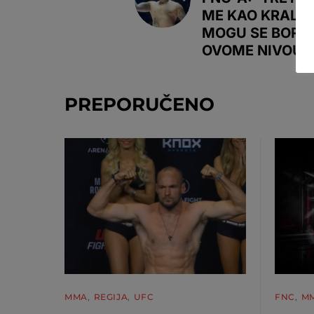
ME KAO KRALJA
MOGU SE BORIT
OVOME NIVOU'
PREPORUČENO
MMA
REGIJA
UFC
FNC
M