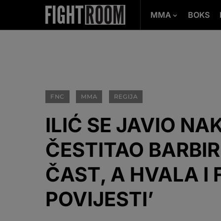
MMA
BOKS
FNC
MMA
REGIJA
ILIĆ SE JAVIO N
ČESTITAO BARBIR
ČAST, A HVALA I
POVIJESTI’