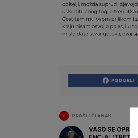
obitelji, možda supruzi, djevoj
uskratiti. Zbog tog je trenutka 
Čestitam mu ovom prilikom i za
kraju nisam osvojio pojas, i u t
misle da je stvar gotova, ovaj s
PODIJELI
PROŠLI ČLANAK
VASO SE OPROS
FNC-A: 'TRETIR