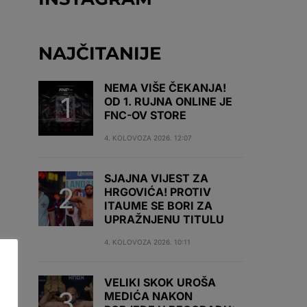
NAJČITANIJE
NEMA VIŠE ČEKANJA!
OD 1. RUJNA ONLINE JE
FNC-OV STORE
4. KOLOVOZA 2026. 12:07
SJAJNA VIJEST ZA
HRGOVIĆA! PROTIV
ITAUME SE BORI ZA
UPRAŽNJENU TITULU
4. KOLOVOZA 2026. 10:11
VELIKI SKOK UROŠA
MEDIĆA NAKON