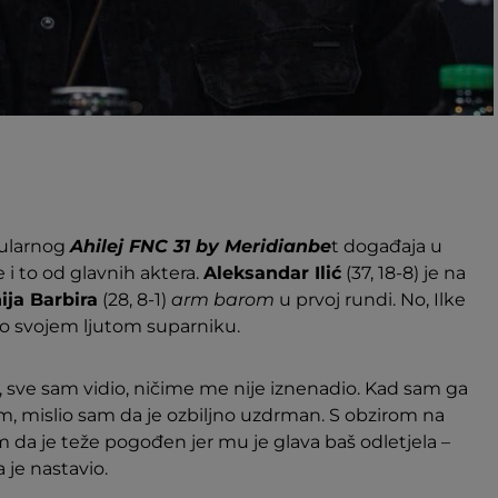
ularnog
Ahilej FNC 31 by Meridianbe
t događaja u
e i to od glavnih aktera.
Aleksandar Ilić
(37, 18-8) je na
ija Barbira
(28, 8-1)
arm barom
u prvoj rundi. No, Ilke
itao svojem ljutom suparniku.
 sve sam vidio, ničime me nije iznenadio. Kad sam ga
 mislio sam da je ozbiljno uzdrman. S obzirom na
m da je teže pogođen jer mu je glava baš odletjela –
a je nastavio.