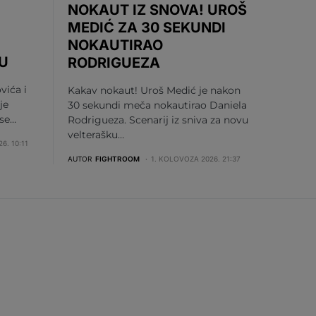
NOKAUT IZ SNOVA! UROŠ
MEDIĆ ZA 30 SEKUNDI
NOKAUTIRAO
U
RODRIGUEZA
vića i
Kakav nokaut! Uroš Medić je nakon
je
30 sekundi meča nokautirao Daniela
 se…
Rodrigueza. Scenarij iz sniva za novu
velterašku…
6. 10:11
AUTOR
FIGHTROOM
1. KOLOVOZA 2026. 21:37