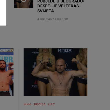
POBJEDE U BEOGRADU:
DESETI JE VELTERAŠ
SVIJETA
4. KOLOVOZA 2026. 16:11
MMA
REGIJA
UFC