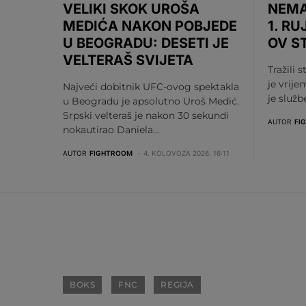
VELIKI SKOK UROŠA
NEMA
MEDIĆA NAKON POBJEDE
1. RU
U BEOGRADU: DESETI JE
OV S
VELTERAŠ SVIJETA
Tražili s
je vrije
Najveći dobitnik UFC-ovog spektakla
je služ
u Beogradu je apsolutno Uroš Medić.
Srpski velteraš je nakon 30 sekundi
AUTOR
FI
nokautirao Daniela…
AUTOR
FIGHTROOM
4. KOLOVOZA 2026. 16:11
BOKS
FNC
REGIJA