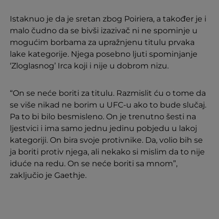
Istaknuo je da je sretan zbog Poiriera, a također je i
malo čudno da se bivši izazivač ni ne spominje u
mogućim borbama za upražnjenu titulu prvaka
lake kategorije. Njega posebno ljuti spominjanje
‘Zloglasnog’ Irca koji i nije u dobrom nizu.
“On se neće boriti za titulu. Razmislit ću o tome da
se više nikad ne borim u UFC-u ako to bude slučaj.
Pa to bi bilo besmisleno. On je trenutno šesti na
ljestvici i ima samo jednu jedinu pobjedu u lakoj
kategoriji. On bira svoje protivnike. Da, volio bih se
ja boriti protiv njega, ali nekako si mislim da to nije
iduće na redu. On se neće boriti sa mnom”,
zaključio je Gaethje.