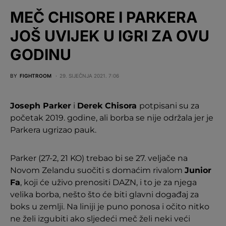
MEČ CHISORE I PARKERA
JOŠ UVIJEK U IGRI ZA OVU
GODINU
BY
FIGHTROOM
29. SIJEČNJA 2021. 7:06
Joseph Parker
i
Derek Chisora
​​potpisani su za
početak 2019. godine, ali borba se nije održala jer je
Parkera ugrizao pauk.
Parker (27-2, 21 KO) trebao bi se 27. veljače na
Novom Zelandu suočiti s domaćim rivalom
Junior
Fa
, koji će uživo prenositi DAZN, i to je za njega
velika borba, nešto što će biti glavni događaj za
boks u zemlji. Na liniji je puno ponosa i očito nitko
ne želi izgubiti ako sljedeći meč želi neki veći