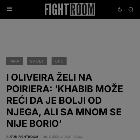
MMA
SVIJET
UFC
I OLIVEIRA ŽELI NA
POIRIERA: ‘KHABIB MOŽE
REĆI DA JE BOLJI OD
NJEGA, ALI SA MNOM SE
NIJE BORIO’
AUTOR
FIGHTROOM
28. SIJEČNJA 2021. 20:03