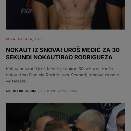
MMA
REGIJA
UFC
NOKAUT IZ SNOVA! UROŠ MEDIĆ ZA 30
SEKUNDI NOKAUTIRAO RODRIGUEZA
Kakav nokaut! Uroš Medić je nakon 30 sekundi meča
nokautirao Daniela Rodrigueza. Scenarij iz sniva za novu
velterašku…
AUTOR
FIGHTROOM
1. KOLOVOZA 2026. 21:37