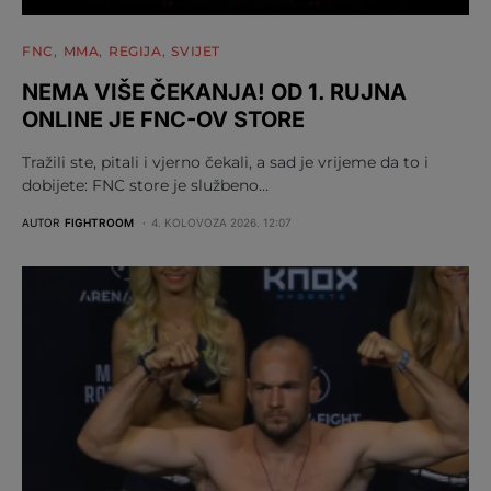
FNC
MMA
REGIJA
SVIJET
NEMA VIŠE ČEKANJA! OD 1. RUJNA
ONLINE JE FNC-OV STORE
Tražili ste, pitali i vjerno čekali, a sad je vrijeme da to i
dobijete: FNC store je službeno…
AUTOR
FIGHTROOM
4. KOLOVOZA 2026. 12:07