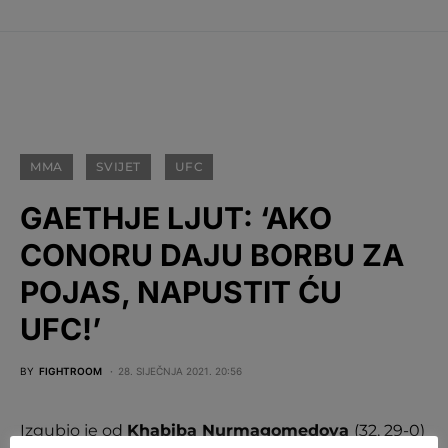
MMA
SVIJET
UFC
GAETHJE LJUT: ‘AKO
CONORU DAJU BORBU ZA
POJAS, NAPUSTIT ĆU
UFC!’
BY
FIGHTROOM
28. SIJEČNJA 2021. 20:56
Izgubio je od
Khabiba Nurmagomedova
(32, 29-0)