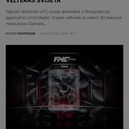
VELTERAŠ SVIJETA
Najveći dobitnik UFC-ovog spektakla u Beogradu je
apsolutno Uroš Medić. Srpski velteraš je nakon 30 sekundi
nokautirao Daniela…
AUTOR
FIGHTROOM
4. KOLOVOZA 2026. 16:11