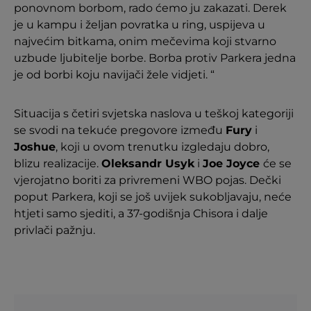
ponovnom borbom, rado ćemo ju zakazati. Derek
je u kampu i željan povratka u ring, uspijeva u
najvećim bitkama, onim mečevima koji stvarno
uzbude ljubitelje borbe. Borba protiv Parkera jedna
je od borbi koju navijači žele vidjeti. “
Situacija s četiri svjetska naslova u teškoj kategoriji
se svodi na tekuće pregovore između
Fury
i
Joshue
, koji u ovom trenutku izgledaju dobro,
blizu realizacije.
Oleksandr Usyk
i
Joe Joyce
će se
vjerojatno boriti za privremeni WBO pojas. Dečki
poput Parkera, koji se još uvijek sukobljavaju, neće
htjeti samo sjediti, a 37-godišnja Chisora ​​i dalje
privlači pažnju.