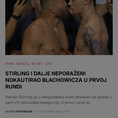
MMA
REGIJA
SVIJET
UFC
STIRLING I DALJE NEPORAŽEN!
NOKAUTIRAO BLACHOWICZA U PRVOJ
RUNDI
Navajo Stirling je u beogradskoj areni pokazao da spada u
sam vrh poluteške kategorije. U prvoj rundi je…
AUTOR
FIGHTROOM
1. KOLOVOZA 2026. 21:10