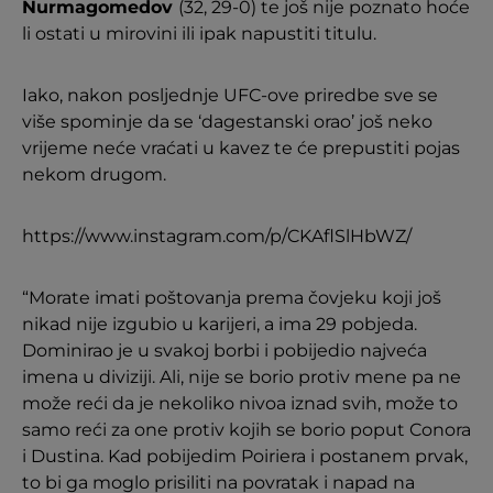
Nurmagomedov
(32, 29-0) te još nije poznato hoće
li ostati u mirovini ili ipak napustiti titulu.
Iako, nakon posljednje UFC-ove priredbe sve se
više spominje da se ‘dagestanski orao’ još neko
vrijeme neće vraćati u kavez te će prepustiti pojas
nekom drugom.
https://www.instagram.com/p/CKAflSlHbWZ/
“Morate imati poštovanja prema čovjeku koji još
nikad nije izgubio u karijeri, a ima 29 pobjeda.
Dominirao je u svakoj borbi i pobijedio najveća
imena u diviziji. Ali, nije se borio protiv mene pa ne
može reći da je nekoliko nivoa iznad svih, može to
samo reći za one protiv kojih se borio poput Conora
i Dustina. Kad pobijedim Poiriera i postanem prvak,
to bi ga moglo prisiliti na povratak i napad na