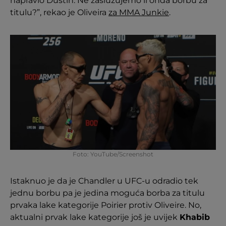
napravio Dustin. Ne zaslužujemo li onda borbu za
titulu?”, rekao je Oliveira
za MMA Junkie
.
Foto: YouTube/Screenshot
Istaknuo je da je Chandler u UFC-u odradio tek
jednu borbu pa je jedina moguća borba za titulu
prvaka lake kategorije Poirier protiv Oliveire. No,
aktualni prvak lake kategorije još je uvijek
Khabib