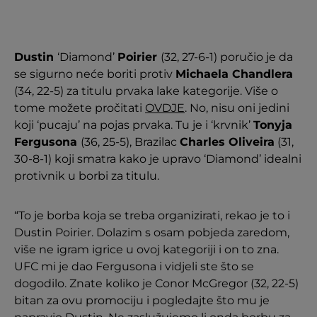
Dustin
‘Diamond’
Poirier
(32, 27-6-1) poručio je da
se sigurno neće boriti protiv
Michaela Chandlera
(34, 22-5) za titulu prvaka lake kategorije. Više o
tome možete pročitati
OVDJE
. No, nisu oni jedini
koji ‘pucaju’ na pojas prvaka. Tu je i ‘krvnik’
Tonyja
Fergusona
(36, 25-5), Brazilac
Charles Oliveira
(31,
30-8-1) koji smatra kako je upravo ‘Diamond’ idealni
protivnik u borbi za titulu.
“To je borba koja se treba organizirati, rekao je to i
Dustin Poirier. Dolazim s osam pobjeda zaredom,
više ne igram igrice u ovoj kategoriji i on to zna.
UFC mi je dao Fergusona i vidjeli ste što se
dogodilo. Znate koliko je Conor McGregor (32, 22-5)
bitan za ovu promociju i pogledajte što mu je