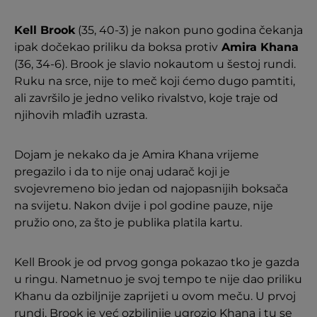
Kell Brook
(35, 40-3) je nakon puno godina čekanja
ipak dočekao priliku da boksa protiv
Amira Khana
(36, 34-6). Brook je slavio nokautom u šestoj rundi.
Ruku na srce, nije to meč koji ćemo dugo pamtiti,
ali završilo je jedno veliko rivalstvo, koje traje od
njihovih mlađih uzrasta.
Dojam je nekako da je Amira Khana vrijeme
pregazilo i da to nije onaj udarač koji je
svojevremeno bio jedan od najopasnijih boksača
na svijetu. Nakon dvije i pol godine pauze, nije
pružio ono, za što je publika platila kartu.
Kell Brook je od prvog gonga pokazao tko je gazda
u ringu. Nametnuo je svoj tempo te nije dao priliku
Khanu da ozbiljnije zaprijeti u ovom meču. U prvoj
rundi, Brook je već ozbiljnije ugrozio Khana i tu se