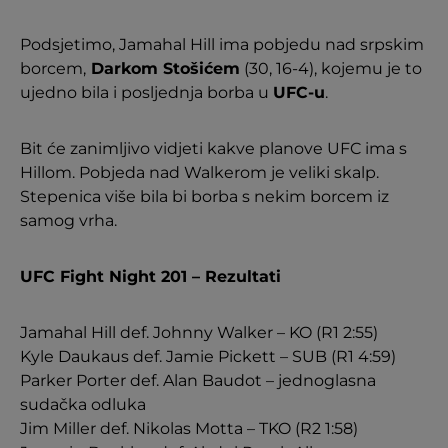
Podsjetimo, Jamahal Hill ima pobjedu nad srpskim
borcem,
Darkom Stošićem
(30, 16-4), kojemu je to
ujedno bila i posljednja borba u
UFC-u
.
Bit će zanimljivo vidjeti kakve planove UFC ima s
Hillom. Pobjeda nad Walkerom je veliki skalp.
Stepenica više bila bi borba s nekim borcem iz
samog vrha.
UFC Fight Night 201 – Rezultati
Jamahal Hill def. Johnny Walker – KO (R1 2:55)
Kyle Daukaus def. Jamie Pickett – SUB (R1 4:59)
Parker Porter def. Alan Baudot – jednoglasna
sudačka odluka
Jim Miller def. Nikolas Motta – TKO (R2 1:58)