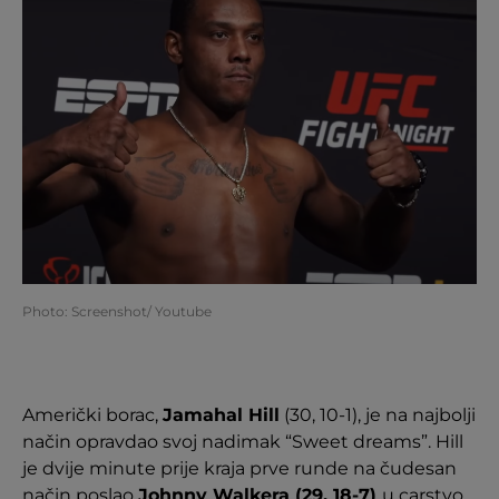
Photo: Screenshot/ Youtube
Američki borac,
Jamahal Hill
(30, 10-1), je na najbolji
način opravdao svoj nadimak “Sweet dreams”. Hill
je dvije minute prije kraja prve runde na čudesan
način poslao
Johnny Walkera (29, 18-7)
u carstvo