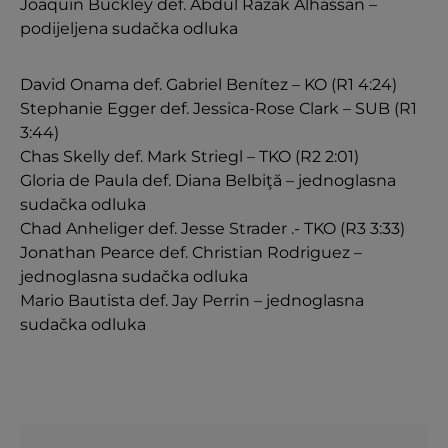
Joaquin Buckley def. Abdul Razak Alhassan –
podijeljena sudačka odluka
David Onama def. Gabriel Benítez – KO (R1 4:24)
Stephanie Egger def. Jessica-Rose Clark – SUB (R1
3:44)
Chas Skelly def. Mark Striegl – TKO (R2 2:01)
Gloria de Paula def. Diana Belbiţă – jednoglasna
sudačka odluka
Chad Anheliger def. Jesse Strader .- TKO (R3 3:33)
Jonathan Pearce def. Christian Rodriguez –
jednoglasna sudačka odluka
Mario Bautista def. Jay Perrin – jednoglasna
sudačka odluka