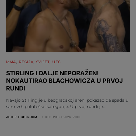
MMA
REGIJA
SVIJET
UFC
STIRLING I DALJE NEPORAŽEN!
NOKAUTIRAO BLACHOWICZA U PRVOJ
RUNDI
Navajo Stirling je u beogradskoj areni pokazao da spada u
sam vrh poluteške kategorije. U prvoj rundi je…
AUTOR
FIGHTROOM
1. KOLOVOZA 2026. 21:10