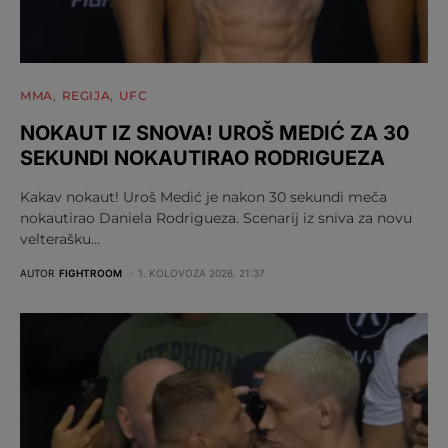
MMA
REGIJA
UFC
NOKAUT IZ SNOVA! UROŠ MEDIĆ ZA 30
SEKUNDI NOKAUTIRAO RODRIGUEZA
Kakav nokaut! Uroš Medić je nakon 30 sekundi meča
nokautirao Daniela Rodrigueza. Scenarij iz sniva za novu
velterašku…
AUTOR
FIGHTROOM
1. KOLOVOZA 2026. 21:37