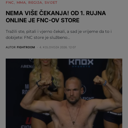
FNC
MMA
REGIJA
SVIJET
NEMA VIŠE ČEKANJA! OD 1. RUJNA
ONLINE JE FNC-OV STORE
Tražili ste, pitali i vjerno čekali, a sad je vrijeme da to i
dobijete: FNC store je službeno…
AUTOR
FIGHTROOM
4. KOLOVOZA 2026. 12:07