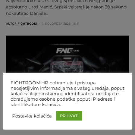
Najveći dobitnik UFC-ovog spektakla u Beogradu je
apsolutno Uroš Medić. Srpski velteraš je nakon 30 sekundi
nokautirao Daniela…
AUTOR
FIGHTROOM
4. KOLOVOZA 2026. 16:11
FIGHTROOM.HR pohranjuje i pristupa
neosjetljivim informacijama s vašeg uređaja, poput
kolačića ili jedinstvenog identifikatora uređaja te
obrađujemo osobne podatke poput IP adrese i
identifikatore kolačića.
Postavke kolačića
PRIHVATI