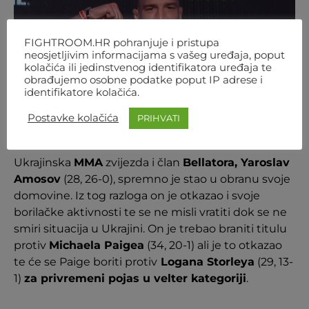
FIGHTROOM.HR pohranjuje i pristupa
neosjetljivim informacijama s vašeg uređaja, poput
kolačića ili jedinstvenog identifikatora uređaja te
obrađujemo osobne podatke poput IP adrese i
identifikatore kolačića.
Postavke kolačića
PRIHVATI
Foto: Screenshot/ Youtube
Ukrajinska
MMA
zvijezda i član
Bellatora, Yaroslav
Amosov
(28, 26-0), spremno je stao u obranu svoje
domovine. Iz tog razloga on je otkazao i svoje
borilačke aktivnosti te se ne misli vratiti dok se ne
smiri situacija u Ukrajini. On je trebao braniti titulu
protiv
Michaela Paigea
(34, 20-1) ali je to otkazao
te će se Paige boriti protiv
Logana Storleya
(29, 13-
1)
za privremeni pojas u velter kategoriji
.