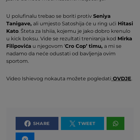
U polufinalu trebao se boriti protiv
Seniya
Tanigave,
ali umjesto Satoshija će u ring ući
Hitasi
Kato
. Šteta za Ishiia, kojemu je jako dobro krenulo
u kick boksu. Vide se rezultati treniranja kod
Mirka
Filipovića
u njegovom ‘
Cro Cop’ timu,
a mi se
nadamo da neće odustati od bavljenja ovim
sportom.
Video Ishievog nokauta možete pogledati
OVDJE
.
SHARE
TWEET