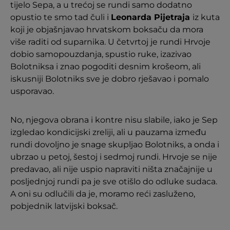
tijelo Sepa, a u trećoj se rundi samo dodatno
opustio te smo tad čuli i
Leonarda Pijetraja
iz kuta
koji je objašnjavao hrvatskom boksaču da mora
više raditi od suparnika. U četvrtoj je rundi Hrvoje
dobio samopouzdanja, spustio ruke, izazivao
Bolotniksa i znao pogoditi desnim krošeom, ali
iskusniji Bolotniks sve je dobro rješavao i pomalo
usporavao.
No, njegova obrana i kontre nisu slabile, iako je Sep
izgledao kondicijski zreliji, ali u pauzama između
rundi dovoljno je snage skupljao Bolotniks, a onda i
ubrzao u petoj, šestoj i sedmoj rundi. Hrvoje se nije
predavao, ali nije uspio napraviti ništa značajnije u
posljednjoj rundi pa je sve otišlo do odluke sudaca.
A oni su odlučili da je, moramo reći zasluženo,
pobjednik latvijski boksač.