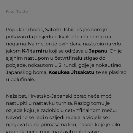
Foto: Twitter
Popularni borac, Satoshi Ishii, još jednom je
pokazao da posjeduje kvalitete i za borbu na
nogama. Naime, on je ovih dana nastupio na vrlo
jakom
K-1 turniru
koji se održava u
Japanu
. On je
sjajnim nastupom u četvrtfinalu stigao do
pobjede, nokautom u 2. rundi, gdje je nokautirao
Japanskog borca,
Kosukea Jitsakatu
te se plasirao
u polufinale.
Nažalost, Hrvatsko-Japanski borac neće moći
nastupiti u nastavku turnira. Razlog tomu je
ozljeda koju je zadobio u četvrtfinalnom meču.
Navodno se radi o ozljedi rebara, a vidjela se i
njegova bolna grimasa na licu, nakon koje je bilo
jasno da neće moći nastaviti natjecanje.