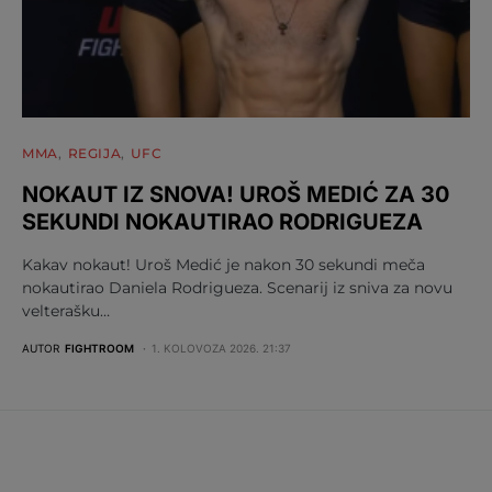
MMA
REGIJA
UFC
NOKAUT IZ SNOVA! UROŠ MEDIĆ ZA 30
SEKUNDI NOKAUTIRAO RODRIGUEZA
Kakav nokaut! Uroš Medić je nakon 30 sekundi meča
nokautirao Daniela Rodrigueza. Scenarij iz sniva za novu
velterašku…
AUTOR
FIGHTROOM
1. KOLOVOZA 2026. 21:37