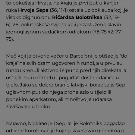
te pokušaja Hrvata, na kraju je prvi put u karijeri
ruka
Hrvoja Sepa
(36, 11-1) ostala uz bok suca koji je
visoko dignuo onu
Ričardsa Bolotniksa
(32, 19-
6), 26. poluteškaša svijeta koji je zasluženo slavio
jednoglasnom sudačkom odlukom (78-75 x2, 77-
75).
Meč koji je otvorio večer u Barceloni je otišao je ‘do
kraja’ na svih osam ugovorenih rundi, a u prvu su
rundu krenuli aktivno i s puno prednjih direkata, a
ostajali su u dometu i pogađali dosta udaraca u
tijelo. Jako se dobro branio latvijski borac te je Sep
uglavnom put do njega pronalazio u tijelo ili
ponekim aperkatom, ali mnoštvo je udaraca
završavalo u bloku.
Naravno, blokirao je i Sep, ali je Bolotniks pogađao
odlične kombinacije koje ja završavao udarcima u