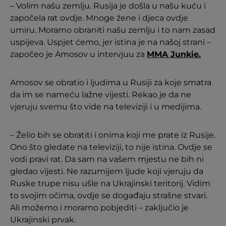
– Volim našu zemlju. Rusija je došla u našu kuću i
započela rat ovdje. Mnoge žene i djeca ovdje
umiru. Moramo obraniti našu zemlju i to nam zasad
uspijeva. Uspjet ćemo, jer istina je na našoj strani –
započeo je Amosov u intervjuu za
MMA Junkie.
Amosov se obratio i ljudima u Rusiji za koje smatra
da im se nameću lažne vijesti. Rekao je da ne
vjeruju svemu što vide na televiziji i u medijima.
– Želio bih se obratiti i onima koji me prate iz Rusije.
Ono što gledate na televiziji, to nije istina. Ovdje se
vodi pravi rat. Da sam na vašem mjestu ne bih ni
gledao vijesti. Ne razumijem ljude koji vjeruju da
Ruske trupe nisu ušle na Ukrajinski teritorij. Vidim
to svojim očima, ovdje se događaju strašne stvari.
Ali možemo i moramo pobjediti – zaključio je
Ukrajinski prvak.