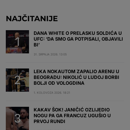
NAJČITANIJE
DANA WHITE O PRELASKU SOLDIĆA U
UFC: ‘DA SMO GA POTPISALI, OBJAVILI
BI’
31. SRPNJA 2026. 13:05
LEKA NOKAUTOM ZAPALIO ARENU U
BEOGRADU: NIKOLIĆ U LUDOJ BORBI
BOLJI OD VOLOGDINA
1. KOLOVOZA 2026. 18:21
KAKAV ŠOK! JANIČIĆ OZLIJEDIO
NOGU PA GA FRANCUZ UGUŠIO U
PRVOJ RUNDI