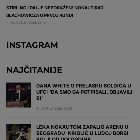
STIRLING I DALJE NEPORAŽEN! NOKAUTIRAO
BLACHOWICZA U PRVOJ RUNDI
1. KOLOVOZA 2026. 21:10
INSTAGRAM
NAJČITANIJE
DANA WHITE O PRELASKU SOLDIĆA U
UFC: ‘DA SMO GA POTPISALI, OBJAVILI
BI’
31. SRPNJA 2026. 13:05
LEKA NOKAUTOM ZAPALIO ARENU U
BEOGRADU: NIKOLIĆ U LUDOJ BORBI
BOLJI OD VOLOGDINA