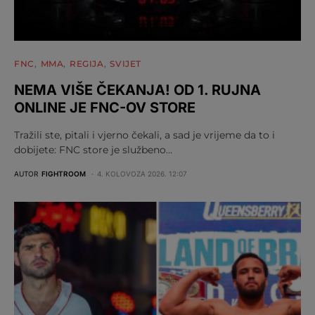
FNC
MMA
REGIJA
SVIJET
NEMA VIŠE ČEKANJA! OD 1. RUJNA
ONLINE JE FNC-OV STORE
Tražili ste, pitali i vjerno čekali, a sad je vrijeme da to i
dobijete: FNC store je službeno…
AUTOR
FIGHTROOM
4. KOLOVOZA 2026. 12:07