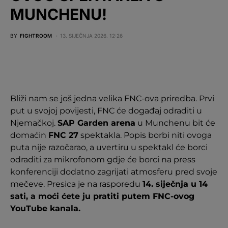
MUNCHENU!
BY
FIGHTROOM
13. SIJEČNJA 2026. 12:26
Bliži nam se još jedna velika FNC-ova priredba. Prvi
put u svojoj povijesti, FNC će događaj odraditi u
Njemačkoj.
SAP Garden arena
u Munchenu bit će
domaćin
FNC 27
spektakla. Popis borbi niti ovoga
puta nije razočarao, a uvertiru u spektakl će borci
odraditi za mikrofonom gdje će borci na press
konferenciji dodatno zagrijati atmosferu pred svoje
mečeve. Presica je na rasporedu
14. siječnja u 14
sati, a moći ćete ju pratiti putem FNC-ovog
YouTube kanala.