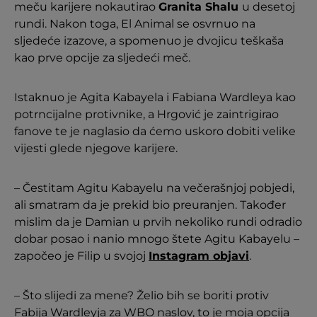
meču karijere nokautirao
Granita Shalu
u desetoj
rundi. Nakon toga, El Animal se osvrnuo na
sljedeće izazove, a spomenuo je dvojicu teškaša
kao prve opcije za sljedeći meč.
Istaknuo je Agita Kabayela i Fabiana Wardleya kao
potrncijalne protivnike, a Hrgović je zaintrigirao
fanove te je naglasio da ćemo uskoro dobiti velike
vijesti glede njegove karijere.
– Čestitam Agitu Kabayelu na večerašnjoj pobjedi,
ali smatram da je prekid bio preuranjen. Također
mislim da je Damian u prvih nekoliko rundi odradio
dobar posao i nanio mnogo štete Agitu Kabayelu –
započeo je Filip u svojoj
Instagram objavi
.
– Što slijedi za mene? Želio bih se boriti protiv
Fabija Wardleyja za WBO naslov, to je moja opcija