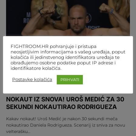
FIGHTROOM.HR pohranjuje i pristupa
neosjetljivim informacijama s vašeg uređaja, poput
kolačića ili jedinstvenog identifikatora uređaja te
obrađujemo osobne podatke poput IP adrese i
identifikatore kolačića.
Postavke kolačića
PRIHVATI
MMA
REGIJA
UFC
NOKAUT IZ SNOVA! UROŠ MEDIĆ ZA 30
SEKUNDI NOKAUTIRAO RODRIGUEZA
Kakav nokaut! Uroš Medić je nakon 30 sekundi meča
nokautirao Daniela Rodrigueza. Scenarij iz sniva za novu
velterašku…