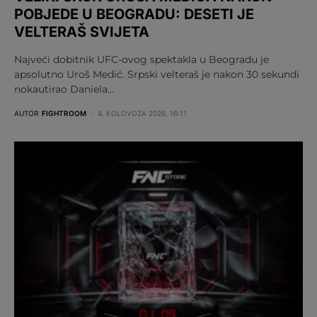
POBJEDE U BEOGRADU: DESETI JE
VELTERAŠ SVIJETA
Najveći dobitnik UFC-ovog spektakla u Beogradu je
apsolutno Uroš Medić. Srpski velteraš je nakon 30 sekundi
nokautirao Daniela…
AUTOR
FIGHTROOM
4. KOLOVOZA 2026. 16:11