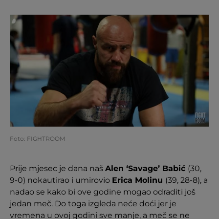
Foto: FIGHTROOM
Prije mjesec je dana naš
Alen ‘Savage’ Babić
(30,
9-0) nokautirao i umirovio
Erica Molinu
(39, 28-8), a
nadao se kako bi ove godine mogao odraditi još
jedan meč. Do toga izgleda neće doći jer je
vremena u ovoj godini sve manje, a meč se ne