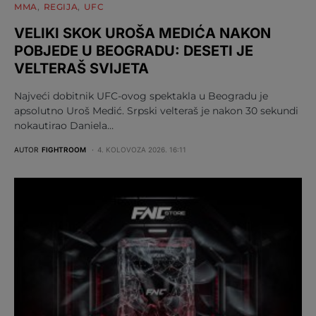
MMA
REGIJA
UFC
VELIKI SKOK UROŠA MEDIĆA NAKON
POBJEDE U BEOGRADU: DESETI JE
VELTERAŠ SVIJETA
Najveći dobitnik UFC-ovog spektakla u Beogradu je
apsolutno Uroš Medić. Srpski velteraš je nakon 30 sekundi
nokautirao Daniela…
AUTOR
FIGHTROOM
4. KOLOVOZA 2026. 16:11