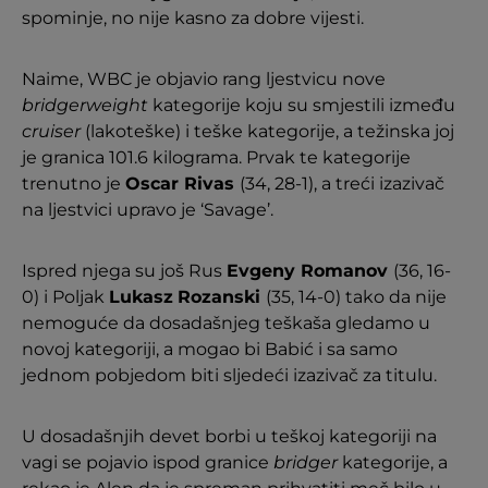
spominje, no nije kasno za dobre vijesti.
Naime, WBC je objavio rang ljestvicu nove
bridgerweight
kategorije koju su smjestili između
cruiser
(lakoteške) i teške kategorije, a težinska joj
je granica 101.6 kilograma. Prvak te kategorije
trenutno je
Oscar Rivas
(34, 28-1), a treći izazivač
na ljestvici upravo je ‘Savage’.
Ispred njega su još Rus
Evgeny Romanov
(36, 16-
0) i Poljak
Lukasz
Rozanski
(35, 14-0) tako da nije
nemoguće da dosadašnjeg teškaša gledamo u
novoj kategoriji, a mogao bi Babić i sa samo
jednom pobjedom biti sljedeći izazivač za titulu.
U dosadašnjih devet borbi u teškoj kategoriji na
vagi se pojavio ispod granice
bridger
kategorije, a