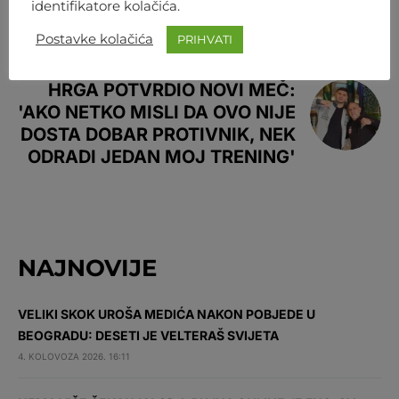
178. TEŠKAŠ SVIJETA!
identifikatore kolačića.
Postavke kolačića
PRIHVATI
NEXT ARTICLE
HRGA POTVRDIO NOVI MEČ:
'AKO NETKO MISLI DA OVO NIJE
DOSTA DOBAR PROTIVNIK, NEK
ODRADI JEDAN MOJ TRENING'
NAJNOVIJE
VELIKI SKOK UROŠA MEDIĆA NAKON POBJEDE U
BEOGRADU: DESETI JE VELTERAŠ SVIJETA
4. KOLOVOZA 2026. 16:11