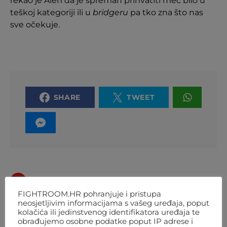
rekao je Alen da je spreman prihvatiti meč bilo u
teškoj kategoriji ili u
bridgeru
pa tko zna što nas
sve očekuje.
SHARE
TWEET
PREVIOUS ARTICLE
FIGHTROOM.HR pohranjuje i pristupa
HRGOVIĆ NAVODNO IMA
neosjetljivim informacijama s vašeg uređaja, poput
kolačića ili jedinstvenog identifikatora uređaja te
NOVOG PROTIVNIKA: ČEKA GA
obrađujemo osobne podatke poput IP adrese i