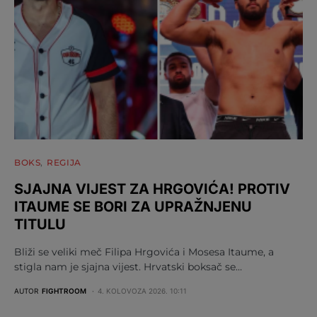
BOKS
REGIJA
SJAJNA VIJEST ZA HRGOVIĆA! PROTIV
ITAUME SE BORI ZA UPRAŽNJENU
TITULU
Bliži se veliki meč Filipa Hrgovića i Mosesa Itaume, a
stigla nam je sjajna vijest. Hrvatski boksač se…
AUTOR
FIGHTROOM
4. KOLOVOZA 2026. 10:11