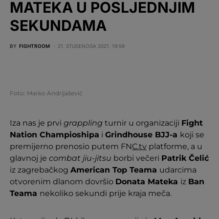
MATEKA U POSLJEDNJIM
SEKUNDAMA
BY
FIGHTROOM
21. STUDENOGA 2021. 19:59
Foto: Marko Andrijašević
Iza nas je prvi
grappling
turnir u organizaciji
Fight
Nation Champioshipa
i
Grindhouse BJJ-a
koji se
premijerno prenosio putem FN
C.tv
platforme, a u
glavnoj je
combat jiu-jitsu
borbi večeri
Patrik Čelić
iz zagrebačkog
American Top Teama
udarcima
otvorenim dlanom dovršio
Donata Mateka
iz
Ban
Teama
nekoliko sekundi prije kraja meča.