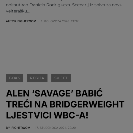
nokautirao Daniela Rodrigueza. Scenarij iz sniva za novu
velterašku…
AUTOR
FIGHTROOM
1. KOLOVOZA 2026. 21:37
BOKS
REGIJA
SVIJET
ALEN ‘SAVAGE’ BABIĆ
TREĆI NA BRIDGERWEIGHT
LJESTVICI WBC-A!
BY
FIGHTROOM
17. STUDENOGA 2021. 22:20