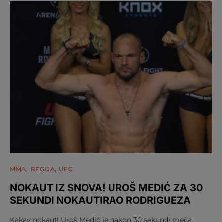
MMA
REGIJA
UFC
NOKAUT IZ SNOVA! UROŠ MEDIĆ ZA 30
SEKUNDI NOKAUTIRAO RODRIGUEZA
Kakav nokaut! Uroš Medić je nakon 30 sekundi meča