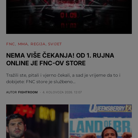
FNC
MMA
REGIJA
SVIJET
NEMA VIŠE ČEKANJA! OD 1. RUJNA
ONLINE JE FNC-OV STORE
Tražili ste, pitali i vjerno čekali, a sad je vrijeme da to i
dobijete: FNC store je službeno…
AUTOR
FIGHTROOM
4. KOLOVOZA 2026. 12:07