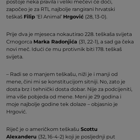
postoje neka pravila i veliki mečevi će doći,
započeo je za RTL najbolje rangirani hrvatski
teškaš
Filip
‘El Animal’
Hrgović
(28, 13-0).
Prije dva je mjeseca nokautirao 228. teškaša svijeta
Crnogorca
Marka Radonjića
(31, 22-1), a sad ga čeka
novi meč. Idući će mu protivnik biti 178. teškaš
svijeta.
– Radi se o manjem teškašu, niži je i manji od
mene, čini mi se konstitucijom sitniji. No, zato je
dosta brz i tehnički dosta dobar. Nije za podcijeniti,
ima više pobjeda od mene. Meni je 29 godina i
moje najbolje godine tek dolaze – objasnio je
Hrgović.
Riječ je o američkom teškašu
Scottu
Alexanderu
(32, 16-4-2) koji je posljednji put