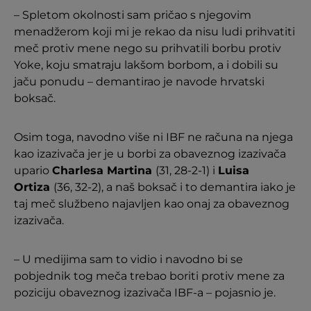
– Spletom okolnosti sam pričao s njegovim
menadžerom koji mi je rekao da nisu ludi prihvatiti
meč protiv mene nego su prihvatili borbu protiv
Yoke, koju smatraju lakšom borbom, a i dobili su
jaču ponudu – demantirao je navode hrvatski
boksač.
Osim toga, navodno više ni IBF ne računa na njega
kao izazivača jer je u borbi za obaveznog izazivača
upario
Charlesa Martina
(31, 28-2-1) i
Luisa
Ortiza
(36, 32-2), a naš boksač i to demantira iako je
taj meč službeno najavljen kao onaj za obaveznog
izazivača.
– U medijima sam to vidio i navodno bi se
pobjednik tog meča trebao boriti protiv mene za
poziciju obaveznog izazivača IBF-a – pojasnio je.