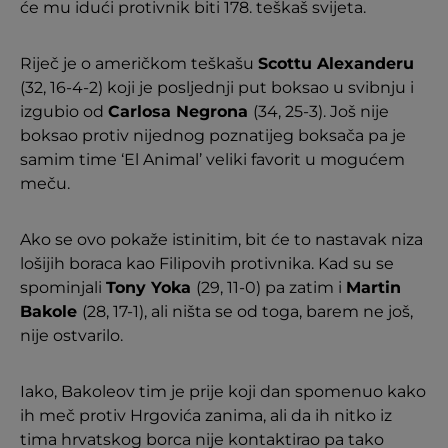
će mu idući protivnik biti 178. teškaš svijeta.
Riječ je o američkom teškašu
Scottu Alexanderu
(32, 16-4-2) koji je posljednji put boksao u svibnju i
izgubio od
Carlosa Negrona
(34, 25-3). Još nije
boksao protiv nijednog poznatijeg boksača pa je
samim time ‘El Animal’ veliki favorit u mogućem
meču.
Ako se ovo pokaže istinitim, bit će to nastavak niza
lošijih boraca kao Filipovih protivnika. Kad su se
spominjali
Tony Yoka
(29, 11-0) pa zatim i
Martin
Bakole
(28, 17-1), ali ništa se od toga, barem ne još,
nije ostvarilo.
Iako, Bakoleov tim je prije koji dan spomenuo kako
ih meč protiv Hrgovića zanima, ali da ih nitko iz
tima hrvatskog borca nije kontaktirao pa tako