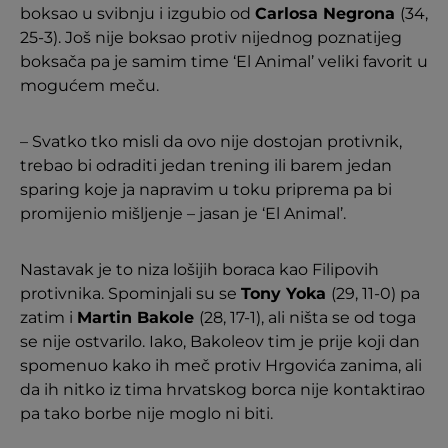
boksao u svibnju i izgubio od
Carlosa Negrona
(34,
25-3). Još nije boksao protiv nijednog poznatijeg
boksača pa je samim time ‘El Animal’ veliki favorit u
mogućem meču.
– Svatko tko misli da ovo nije dostojan protivnik,
trebao bi odraditi jedan trening ili barem jedan
sparing koje ja napravim u toku priprema pa bi
promijenio mišljenje – jasan je ‘El Animal’.
Nastavak je to niza lošijih boraca kao Filipovih
protivnika. Spominjali su se
Tony Yoka
(29, 11-0) pa
zatim i
Martin Bakole
(28, 17-1), ali ništa se od toga
se nije ostvarilo. Iako, Bakoleov tim je prije koji dan
spomenuo kako ih meč protiv Hrgovića zanima, ali
da ih nitko iz tima hrvatskog borca nije kontaktirao
pa tako borbe nije moglo ni biti.