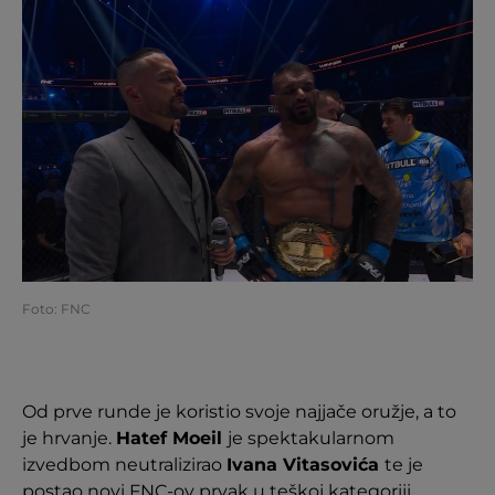
Foto: FNC
Od prve runde je koristio svoje najjače oružje, a to
je hrvanje.
Hatef Moeil
je spektakularnom
izvedbom neutralizirao
Ivana Vitasovića
te je
postao novi FNC-ov prvak u teškoj kategoriji.