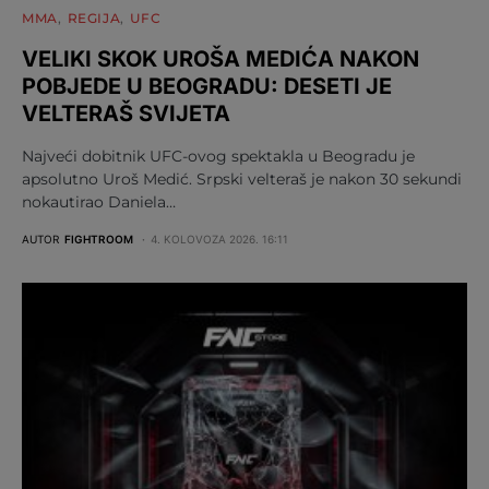
MMA
REGIJA
UFC
VELIKI SKOK UROŠA MEDIĆA NAKON
POBJEDE U BEOGRADU: DESETI JE
VELTERAŠ SVIJETA
Najveći dobitnik UFC-ovog spektakla u Beogradu je
apsolutno Uroš Medić. Srpski velteraš je nakon 30 sekundi
nokautirao Daniela…
AUTOR
FIGHTROOM
4. KOLOVOZA 2026. 16:11