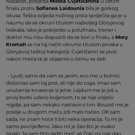
Nažalost, pobjeda
Miloša Cvjetičanina
u četvrt
finalu protiv
Sofianea Laidounia
bila je gorkog
okusa. Teška ozljeda nožnog prsta spriječila ga je u
naumu da se okruni titulom najboljeg Gloryjevog
teškaša. Iako je pobijedio u polufinalu, trener i
doktor mu nisu dopustili da se bori u finalu, a
Mory
Kromah
se na taj način okrunio titulom prvaka u
Gloryjevoj teškoj kategoriji. Cvjetičanin se javio
nakon meča te je objasnio o čemu se radi.
– Ljudi, samo da vam se javim, evo me u bolnici,
dislocirao sam taj prst, ali nije do toga. Imao sam
unutarnje krvarenje iz jetre. Lajduni me je još u
prvoj borbi udario koljenom, to se nije vidjelo
nigdje, pa sam nekako nastavio s tim. Bouzid me je
poslije u drugom meču još malo načeo. OK sam
sada, ne znam hoće li biti neka operacija. To mi je
samo povrijeđeno. Jako mi je žao što je ovako
ispalo. Ja sam htio raditi meč, ali Zoki mi nije dao,