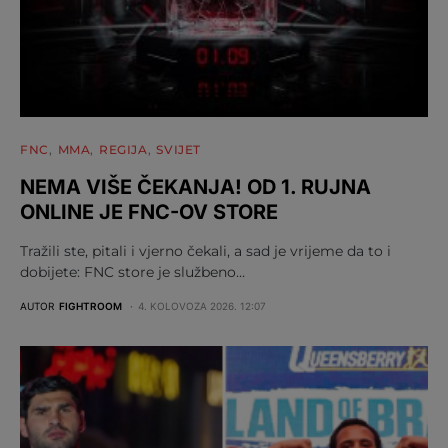
FNC
MMA
REGIJA
SVIJET
NEMA VIŠE ČEKANJA! OD 1. RUJNA
ONLINE JE FNC-OV STORE
Tražili ste, pitali i vjerno čekali, a sad je vrijeme da to i
dobijete: FNC store je službeno…
AUTOR
FIGHTROOM
4. KOLOVOZA 2026. 12:07