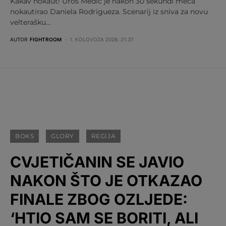
Kakav nokaut! Uroš Medić je nakon 30 sekundi meča
nokautirao Daniela Rodrigueza. Scenarij iz sniva za novu
velterašku…
AUTOR
FIGHTROOM
1. KOLOVOZA 2026. 21:37
BOKS
GLORY
REGIJA
CVJETIČANIN SE JAVIO
NAKON ŠTO JE OTKAZAO
FINALE ZBOG OZLJEDE:
‘HTIO SAM SE BORITI, ALI