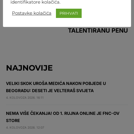
identifikatore kolačića.
NEXT ARTICLE
Postavke kolačića
PRIHVATI
VELIKA PRILIKA ZA HOLM: IDE NA
TALENTIRANU PENU
NAJNOVIJE
VELIKI SKOK UROŠA MEDIĆA NAKON POBJEDE U
BEOGRADU: DESETI JE VELTERAŠ SVIJETA
4. KOLOVOZA 2026. 16:11
NEMA VIŠE ČEKANJA! OD 1. RUJNA ONLINE JE FNC-OV
STORE
4. KOLOVOZA 2026. 12:07