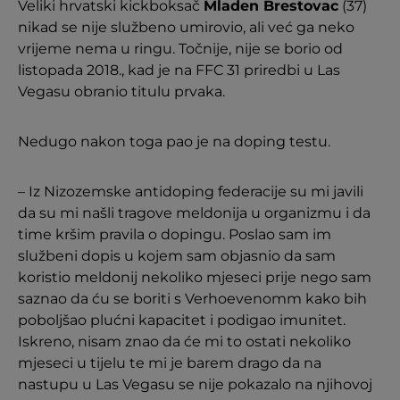
Veliki hrvatski kickboksač
Mladen Brestovac
(37)
nikad se nije službeno umirovio, ali već ga neko
vrijeme nema u ringu. Točnije, nije se borio od
listopada 2018., kad je na FFC 31 priredbi u Las
Vegasu obranio titulu prvaka.
Nedugo nakon toga pao je na doping testu.
– Iz Nizozemske antidoping federacije su mi javili
da su mi našli tragove meldonija u organizmu i da
time kršim pravila o dopingu. Poslao sam im
službeni dopis u kojem sam objasnio da sam
koristio meldonij nekoliko mjeseci prije nego sam
saznao da ću se boriti s Verhoevenomm kako bih
poboljšao plućni kapacitet i podigao imunitet.
Iskreno, nisam znao da će mi to ostati nekoliko
mjeseci u tijelu te mi je barem drago da na
nastupu u Las Vegasu se nije pokazalo na njihovoj