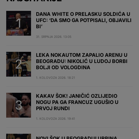
DANA WHITE O PRELASKU SOLDIĆA U
UFC: ‘DA SMO GA POTPISALI, OBJAVILI
BI’
31. SRPNJA 2026. 13:05
LEKA NOKAUTOM ZAPALIO ARENU U
BEOGRADU: NIKOLIĆ U LUDOJ BORBI
BOLJI OD VOLOGDINA
1. KOLOVOZA 2026. 18:21
KAKAV ŠOK! JANIČIĆ OZLIJEDIO
NOGU PA GA FRANCUZ UGUŠIO U
PRVOJ RUNDI
1. KOLOVOZA 2026. 19:41
NOVI ŠOK U BEOGRADU! URBINA