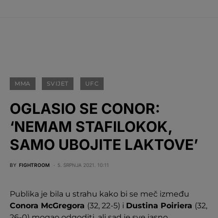
MMA
SVIJET
UFC
OGLASIO SE CONOR:
‘NEMAM STAFILOKOK,
SAMO UBOJITE LAKTOVE’
BY
FIGHTROOM
5. SRPNJA 2021. 10:11
Publika je bila u strahu kako bi se meč između
Conora McGregora
(32, 22-5) i
Dustina Poiriera
(32,
26-0) mogao odgoditi, ali sad je sve jasno.