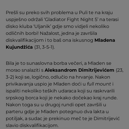
Prešli su preko svih problema u Puli te na kraju
uspješno održali ‘Gladiator Fight Night 5’ na terasi
disko kluba ‘Uljanik’ gdje smo vidjeli nekoliko
odličnih borbi! Nažalost, jedna je završila
diskvalifikacijom i to baš ona iskusnog
Mladena
Kujundžića
(31, 3-5-1).
Bila je to sunaslovna borba večeri, a Mladen se
morao snalaziti s
Aleksandrom Dimitrijevićem
(23,
3-2) koji se, logično, odlučio na hrvanje. Nakon
privikavanja uspio je Mladen doći u
full mount
i
ispaliti nekoliko teških udaraca koji su raskrvarili
srpskog borca koji je nekako dočekao kraj runde.
Nakon toga su u drugoj rundi opet završili u
parteru gdje je Mladen potegnuo dva lakta u
potiljak, a sudac je prekinuo meč te je Dimitrijević
slavio diskvalifikacijom.