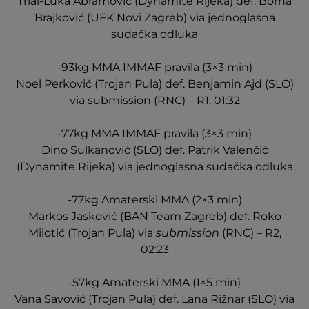
Trial-Luka Abramović (Dynamite Rijeka) def. Borna
Brajković (UFK Novi Zagreb) via jednoglasna
sudačka odluka
-93kg MMA IMMAF pravila (3×3 min)
Noel Perković (Trojan Pula) def. Benjamin Ajd (SLO)
via submission (RNC) – R1, 01:32
-77kg MMA IMMAF pravila (3×3 min)
Dino Sulkanović (SLO) def. Patrik Valenčić
(Dynamite Rijeka) via jednoglasna sudačka odluka
-77kg Amaterski MMA (2×3 min)
Markos Jasković (BAN Team Zagreb) def. Roko
Milotić (Trojan Pula) via
submission
(RNC) – R2,
02:23
-57kg Amaterski MMA (1×5 min)
Vana Savović (Trojan Pula) def. Lana Rižnar (SLO) via