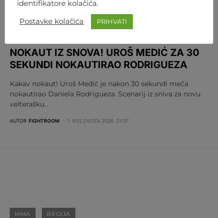
identifikatore kolačića.
Postavke kolačića
PRIHVATI
MMA
REGIJA
UFC
NOKAUT IZ SNOVA! UROŠ MEDIĆ ZA 30
SEKUNDI NOKAUTIRAO RODRIGUEZA
Kakav nokaut! Uroš Medić je nakon 30 sekundi meča
nokautirao Daniela Rodrigueza. Scenarij iz sniva za novu
velterašku…
AUTOR
FIGHTROOM
1. KOLOVOZA 2026. 21:37
MMA
REGIJA