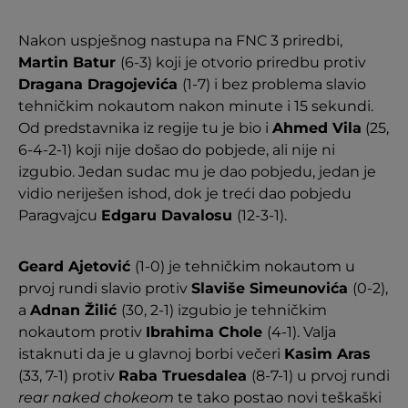
Nakon uspješnog nastupa na FNC 3 priredbi,
Martin Batur
(6-3) koji je otvorio priredbu protiv
Dragana Dragojevića
(1-7) i bez problema slavio
tehničkim nokautom nakon minute i 15 sekundi.
Od predstavnika iz regije tu je bio i
Ahmed Vila
(25,
6-4-2-1) koji nije došao do pobjede, ali nije ni
izgubio. Jedan sudac mu je dao pobjedu, jedan je
vidio neriješen ishod, dok je treći dao pobjedu
Paragvajcu
Edgaru Davalosu
(12-3-1).
Geard Ajetović
(1-0) je tehničkim nokautom u
prvoj rundi slavio protiv
Slaviše Simeunovića
(0-2),
a
Adnan Žilić
(30, 2-1) izgubio je tehničkim
nokautom protiv
Ibrahima Chole
(4-1). Valja
istaknuti da je u glavnoj borbi večeri
Kasim Aras
(33, 7-1) protiv
Raba Truesdalea
(8-7-1) u prvoj rundi
rear naked chokeom
te tako postao novi teškaški