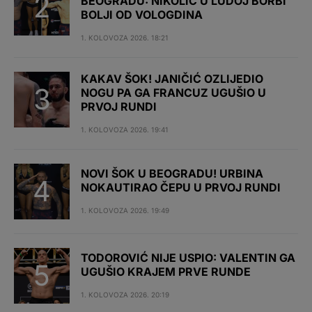
BEOGRADU: NIKOLIĆ U LUDOJ BORBI
BOLJI OD VOLOGDINA
1. KOLOVOZA 2026. 18:21
KAKAV ŠOK! JANIČIĆ OZLIJEDIO
NOGU PA GA FRANCUZ UGUŠIO U
PRVOJ RUNDI
1. KOLOVOZA 2026. 19:41
NOVI ŠOK U BEOGRADU! URBINA
NOKAUTIRAO ČEPU U PRVOJ RUNDI
1. KOLOVOZA 2026. 19:49
TODOROVIĆ NIJE USPIO: VALENTIN GA
UGUŠIO KRAJEM PRVE RUNDE
1. KOLOVOZA 2026. 20:19