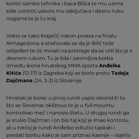
koristi sambo tehnike i baca Bilića te mu uzima
side control
, uskoro mu zaključava i desnu ruku
nogama te je tu kraj.
Vratio se tako Krajačić nakon poraza na finalu
Armagedona, a strahovalo se da je Bilić teže
ozlijeđen te će morati na pretrage da se vidi što je s
desnom rukom. Tu je bila i zanimljiva borba
između ikone hrvatskog MMA sporta
Anđelka
Kitića
(12-17) iz Zagreba koji se borio protiv
Tadeja
Dajčmana
(24, 3-2) iz Slovenije.
Hrvatski je borac u prvoj rundi uspio iskoristiti to
što se Slovenac okliznuo te je u
full mountu
kontrolirao meč i nanosio štetu. U drugoj rundi ga
je srušio Dajčman i on bio taj koji je imao kontrolu,
ali u trećoj je rundi Anđelko odlučio tapkati i
predati borbu kako je sam priznao kasnije – osjetio