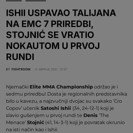
ISHII USPAVAO TALIJANA
NA EMC 7 PRIREDBI,
STOJNIĆ SE VRATIO
NOKAUTOM U PRVOJ
RUNDI
BY
FIGHTROOM
4. SRPNJA 2021. 12:27
Njemački
Elite MMA Championship
održao je i
sedmu priredbu! Dosta je regionalnih predstavnika
bilo u kavezu, a najzvučniji dvojac su svakako ‘Cro
Copov’ učenik
Satoshi Ishii
(34, 24-12-1) koji je
slavio gušenjem u prvoj rundi te
Denis
‘The
Menace’
Stojnić
(41, 14-3-1) koji je povratak okrunio
na isti način kao i Ishii.