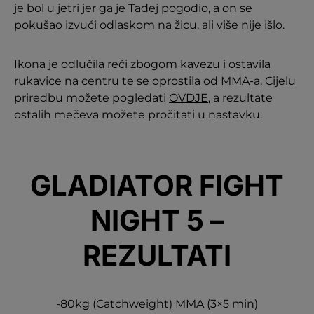
je bol u jetri jer ga je Tadej pogodio, a on se
pokušao izvući odlaskom na žicu, ali više nije išlo.
Ikona je odlučila reći zbogom kavezu i ostavila
rukavice na centru te se oprostila od MMA-a. Cijelu
priredbu možete pogledati
OVDJE
, a rezultate
ostalih mečeva možete pročitati u nastavku.
GLADIATOR FIGHT
NIGHT 5 –
REZULTATI
-80kg (Catchweight) MMA (3×5 min)