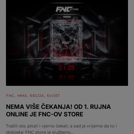
FNC
MMA
REGIJA
SVIJET
NEMA VIŠE ČEKANJA! OD 1. RUJNA
ONLINE JE FNC-OV STORE
Tražili ste, pitali i vjerno čekali, a sad je vrijeme da to i
dobijete: FNC store je službeno…