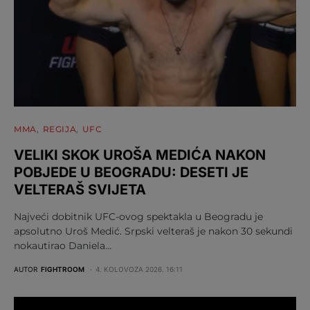
MMA
REGIJA
UFC
VELIKI SKOK UROŠA MEDIĆA NAKON
POBJEDE U BEOGRADU: DESETI JE
VELTERAŠ SVIJETA
Najveći dobitnik UFC-ovog spektakla u Beogradu je
apsolutno Uroš Medić. Srpski velteraš je nakon 30 sekundi
nokautirao Daniela…
AUTOR
FIGHTROOM
4. KOLOVOZA 2026. 16:11