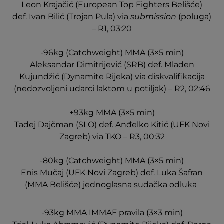
Leon Krajačić (European Top Fighters Belišće)
def. Ivan Bilić (Trojan Pula) via
submission
(poluga)
– R1, 03:20
-96kg (Catchweight) MMA (3×5 min)
Aleksandar Dimitrijević (SRB) def. Mladen
Kujundžić (Dynamite Rijeka) via diskvalifikacija
(nedozvoljeni udarci laktom u potiljak) – R2, 02:46
+93kg MMA (3×5 min)
Tadej Dajčman (SLO) def. Anđelko Kitić (UFK Novi
Zagreb) via TKO – R3, 00:32
-80kg (Catchweight) MMA (3×5 min)
Enis Mučaj (UFK Novi Zagreb) def. Luka Šafran
(MMA Belišće) jednoglasna sudačka odluka
-93kg MMA IMMAF pravila (3×3 min)