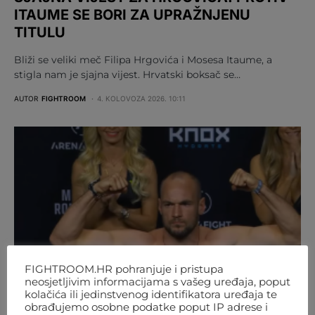
ITAUME SE BORI ZA UPRAŽNJENU
TITULU
Bliži se veliki meč Filipa Hrgovića i Mosesa Itaume, a
stigla nam je sjajna vijest. Hrvatski boksač se…
AUTOR
FIGHTROOM
4. KOLOVOZA 2026. 10:11
FIGHTROOM.HR pohranjuje i pristupa
neosjetljivim informacijama s vašeg uređaja, poput
kolačića ili jedinstvenog identifikatora uređaja te
obrađujemo osobne podatke poput IP adrese i