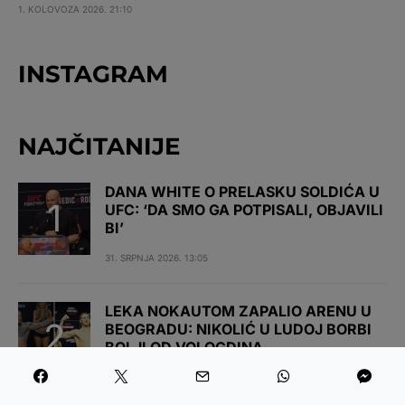
1. KOLOVOZA 2026. 21:10
INSTAGRAM
NAJČITANIJE
DANA WHITE O PRELASKU SOLDIĆA U
UFC: ‘DA SMO GA POTPISALI, OBJAVILI
BI’
31. SRPNJA 2026. 13:05
LEKA NOKAUTOM ZAPALIO ARENU U
BEOGRADU: NIKOLIĆ U LUDOJ BORBI
BOLJI OD VOLOGDINA
1. KOLOVOZA 2026. 18:21