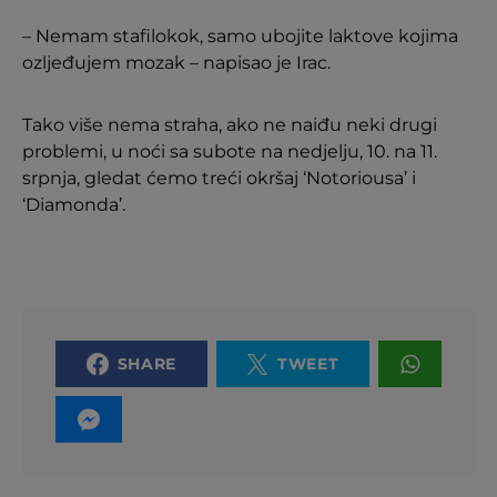
– Nemam stafilokok, samo ubojite laktove kojima
ozljeđujem mozak – napisao je Irac.
Tako više nema straha, ako ne naiđu neki drugi
problemi, u noći sa subote na nedjelju, 10. na 11.
srpnja, gledat ćemo treći okršaj ‘Notoriousa’ i
‘Diamonda’.
SHARE
TWEET