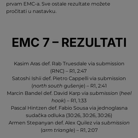
prvam EMC-a. Sve ostale rezultate možete
pročitati u nastavku.
EMC 7 – REZULTATI
Kasim Aras def. Rab Truesdale via submission
(RNC) – R1, 2:47
Satoshi Ishii def. Pietro Cappelli via submission
(
north south
gušenje) – R1, 2:41
Marcin Bandel def. David Karp via
submission
(
heel
hook
) – R1, 1:33
Pascal Hintzen def. Fabio Sousa via jednoglasna
sudačka odluka (30:26, 30:26, 30:26)
Armen Stepanyan def. Alex Quilez via
submission
(
arm triangle
) – R1, 2:07