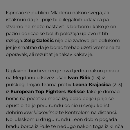
Ispričao se publici i Mladenu nakon svega, ali
istaknuo da je i prije bilo ilegalnih udaraca pa
stvarno ne može nastaviti s borbom i kako je on
pazio i odricao se boljih položaja upravo iz tih
razloga.
Zelg Galešić
nije bio zadovoljan odlukom
jer je smatrao da je borac trebao uzeti vremena za
oporavak, ali rezultat je takav kakav je.
U glavnoj borbi večeri je dva tjedna nakon poraza
na Megdanu u kavez ušao
Ivan Bilić
(1-3) iz
pulskog Trojan Teama protiv
Leona Krajačića
(2-3)
iz
European Top Fighters Belišće
. Iako je domaći
borac na početku meča izgledao bolje i prije se
opustio, te je prvu rundu odnio u svoju korist
dobrim
low kickovima
te kontrolom na distanci.
No, ulaskom u drugu rundu Leon dobro pogađa
bradu borca iz Pule te nedugo nakon toga iz klinča