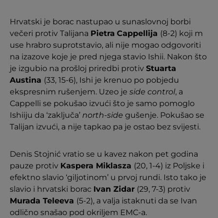
Hrvatski je borac nastupao u sunaslovnoj borbi
večeri protiv Talijana
Pietra
Cappellija
(8-2) koji m
use hrabro suprotstavio, ali nije mogao odgovoriti
na izazove koje je pred njega stavio Ishii. Nakon što
je izgubio na prošloj priredbi protiv
Stuarta
Austina
(33, 15-6), Ishi je krenuo po pobjedu
ekspresnim rušenjem. Uzeo je
side control
, a
Cappelli se pokušao izvući što je samo pomoglo
Ishiiju da ‘zaključa’
north-side
gušenje. Pokušao se
Talijan izvući, a nije tapkao pa je ostao bez svijesti.
Denis Stojnić vratio se u kavez nakon pet godina
pauze protiv
Kaspera Miklasza
(20, 1-4) iz Poljske i
efektno slavio ‘giljotinom’ u prvoj rundi. Isto tako je
slavio i hrvatski borac
Ivan Zidar
(29, 7-3) protiv
Murada Teleeva
(5-2), a valja istaknuti da se Ivan
odlično snašao pod okriljem EMC-a.