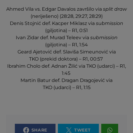
Ahmed Vila vs. Edgar Davalos završilo via
split draw
(neriješeno) (28:28, 29:27, 28:29)
Denis Stojnić def. Kacper Miklasz via
submission
(giljotina) – R1, 0:51
Ivan Zidar def. Murad Teleev via
submission
(giljotina) – R1, 1:54
Geard Ajetović def. Slaviša Simeunović via
TKO (prekid doktora) – R1, 00:57
Ibrahim Cholo def. Adnan Žilić via TKO (udarci) – R1,
1:45
Martin Batur def. Dragan Dragojević via
TKO (udarci) – R1, 1:15
SHARE
TWEET