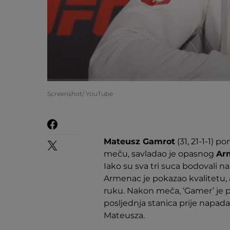
Screenshot/ YouTube
Mateusz Gamrot
(31, 21-1-1) 
meču, savladao je opasnog
Ar
Iako su sva tri suca bodovali n
Armenac je pokazao kvalitetu, a
ruku. Nakon meča, ‘Gamer’ je 
posljednja stanica prije napad
Mateusza.