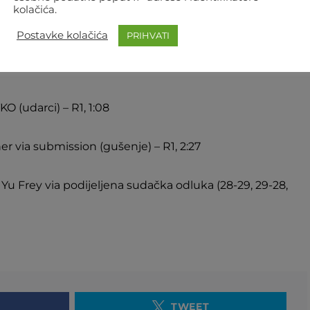
kolačića.
Postavke kolačića
PRIHVATI
iva via jednoglasna sudačka odluka (29-28, 29-28, 29-
O (udarci) – R1, 1:08
er via submission (gušenje) – R1, 2:27
u Frey via podijeljena sudačka odluka (28-29, 29-28,
TWEET