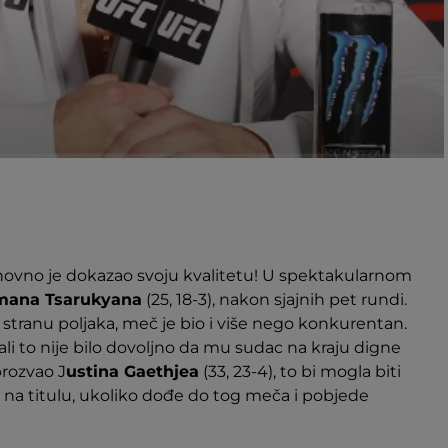
ponovno je dokazao svoju kvalitetu! U spektakularnom
mana Tsarukyana
(25, 18-3), nakon sjajnih pet rundi.
a stranu poljaka, meč je bio i više nego konkurentan.
li to nije bilo dovoljno da mu sudac na kraju digne
prozvao J
ustina Gaethjea
(33, 23-4), to bi mogla biti
a na titulu, ukoliko dođe do tog meča i pobjede