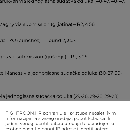
rukyan via jednoglasna sudačka odluka (48-47, 48-47,
gny via submission (giljotina) – R2, 4:58
 via TKO (punches) – Round 2, 3:04
gos via submission (gušenje) – R1, 3:05
Maness via jednoglasna sudačka odluka (30-27, 30-
a via jednoglasna sudačka odluka (29-28, 29-28, 29-28)
 via TKO (udarci) – R1, 1:15
FIGHTROOM.HR pohranjuje i pristupa neosjetljivim
informacijama s vašeg uređaja, poput kolačića ili
jedinstvenog identifikatora uređaja te obrađujemo
. Brown via jednoglasna sudačka odluka (29-28, 29-28,
osobne podatke poput IP adrese i identifikatore