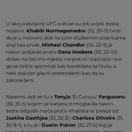
U lakoj kategoriji UFC-a stvari su još uvijek dosta
nejasne.
Khabib Nurmagomedov
(32, 29-0) tvrdi
da je u mirovini, dok na svim službenim stranicama
stoji kao prvak,
Michael Chandler
(34, 22-5) je
nakon pobjede protiv
Dana
Hookera
(30, 20-10)
došao na četvrto mjesto na ljestvici izazivača i sve
ga se češće spominje kao kandidata za titulu, a
neki dojučer glavni pretendenti kao da su
zaboravljeni.
Naravno, radi se tu o
Tonyju
‘El Cucuyu’
Fergusonu
(36, 25-5) kojem se karijera strmoglavila nakon
šeste odgode meča protiv Khabiba te poraza od
Justina Gaethjea
(32, 22-3) i
Charlesa Oliveire
(31,
30-8-1), a tu je i
Dustin Poirier
(32, 27-6) koji je