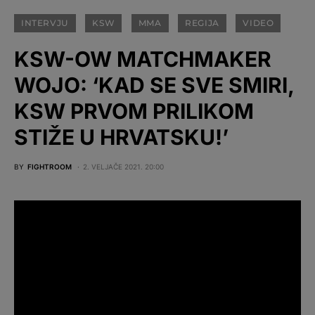
INTERVJU
KSW
MMA
REGIJA
VIDEO
KSW-OW MATCHMAKER
WOJO: ‘KAD SE SVE SMIRI,
KSW PRVOM PRILIKOM
STIŽE U HRVATSKU!’
BY
FIGHTROOM
2. VELJAČE 2021. 20:00