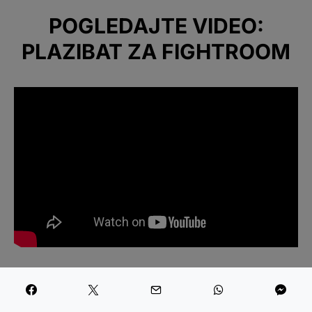
POGLEDAJTE VIDEO:
PLAZIBAT ZA FIGHTROOM
Nije se borio godinu dana, a onda se vratio
šokantnim porazom na ‘Glory 76’ priredbi.