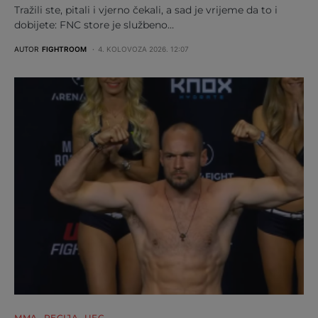
Tražili ste, pitali i vjerno čekali, a sad je vrijeme da to i
dobijete: FNC store je službeno…
AUTOR
FIGHTROOM
4. KOLOVOZA 2026. 12:07
MMA
REGIJA
UFC