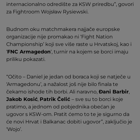
internacionalno odredište za KSW priredbu”, govori
za Fightroom Wojsław Rysiewski.
Budnom oku matchmakera najjače europske
organizacije nije promakao ni ‘Fight Nation
Championship’ koji sve više raste u Hrvatskoj, kao i
‘
FNC Armagedon
‘, turnir na kojem se borci imaju
priliku pokazati.
“Očito – Daniel je jedan od boraca koji se natječe u
‘Armagedonu’, a nažalost još nije bilo finala te
čekamo ishode tih borbi. Ali naravno,
Đani Barbir
,
Jakob Kosić
,
Patrik Čelić
– sve su to borci koje
pratimo, a jednom od pobjednika obećan je
ugovor s KSW-om. Pratit ćemo to te je sigurno da
će novi Hrvat i Balkanac dobiti ugovor”, zaključio je
‘Wojo’.