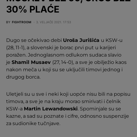
30% PLAĆE
BY
FIGHTROOM
3. VELJAČE 2021. 17:53
Dugo se očekivao debi
Uroša Jurišića
u KSW-u
(28, 11-1), a slovenski je borac prvi put u karijeri
poražen. Jednoglasnom odlukom sudaca slavio
je
Shamil Musaev
(27, 14-0), a sve je obilježio kaos
nakon meča u koji su se uključili timovi jednog i
drugog borca.
Uletjeli su u sve i neki koji uopće nisu bili na popisu
timova, a sve je na kraju morao smirivati i čelnik
KSW-a
Martin Lewandowski
. Spominjale su se
kazne, a sad su poznate i cifre, odnosno suspenzije
za sudionike tučnjave.