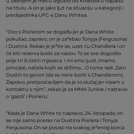
u zadnjem je meču izgubio od Khabiba u napadu
na titulu. A on je jako ljut na situaciju u kategoriji i
predsjednika UFC-a Danu Whitea.
“Ovo s Poirierom se događa jer je Dana White
pokušao, zapravo, on je za*ebao Tonyja (Fergusona)
i Dustina. Rekao je je*ite se, uzet ću Chandlera i on
će biti rezerva borbi za naslov. To se sve dogodilo
prije tri ili četiri mjeseca. I mi smo ljudi, imamo
principe, načela kojih se držimo… O tome radi. Zato
Dustin to govori (da se neće boriti s Chandlerom).
Zapravo, pretpostavljam da je to slučaj jer nisam u
kontaktu s njim”, rekao je za MMA Junkie i nastavio
o ‘gazdi’ i Poirieru:
“Kada je Dana White to napravio, 24. listopada, on
se nije samo posrao na Dustina Poiriera i Tonyja
Fergusona. On se posrao na svakog je*enog borca