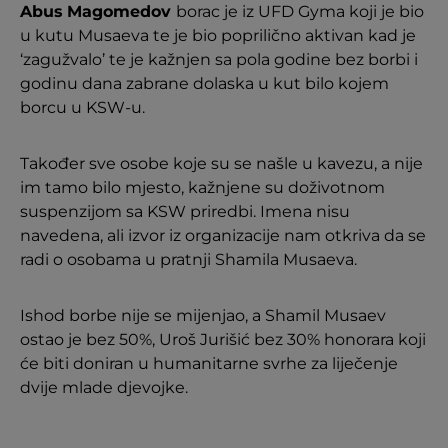
Abus
Magomedov
borac je iz UFD Gyma koji je bio
u kutu Musaeva te je bio poprilično aktivan kad je
‘zagužvalo’ te je kažnjen sa pola godine bez borbi i
godinu dana zabrane dolaska u kut bilo kojem
borcu u KSW-u.
Također sve osobe koje su se našle u kavezu, a nije
im tamo bilo mjesto, kažnjene su doživotnom
suspenzijom sa KSW priredbi. Imena nisu
navedena, ali izvor iz organizacije nam otkriva da se
radi o osobama u pratnji Shamila Musaeva.
Ishod borbe nije se mijenjao, a Shamil Musaev
ostao je bez 50%, Uroš Jurišić bez 30% honorara koji
će biti doniran u humanitarne svrhe za liječenje
dvije mlade djevojke.