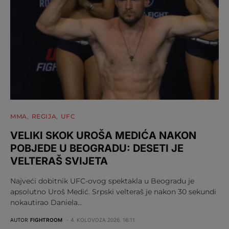
MMA
REGIJA
UFC
VELIKI SKOK UROŠA MEDIĆA NAKON
POBJEDE U BEOGRADU: DESETI JE
VELTERAŠ SVIJETA
Najveći dobitnik UFC-ovog spektakla u Beogradu je
apsolutno Uroš Medić. Srpski velteraš je nakon 30 sekundi
nokautirao Daniela…
AUTOR
FIGHTROOM
4. KOLOVOZA 2026. 16:11