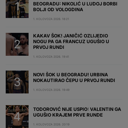
BEOGRADU: NIKOLIĆ U LUDOJ BORBI
BOLJI OD VOLOGDINA
1. KOLOVOZA 2026. 18:21
KAKAV ŠOK! JANIČIĆ OZLIJEDIO
NOGU PA GA FRANCUZ UGUŠIO U
PRVOJ RUNDI
1. KOLOVOZA 2026. 19:41
NOVI ŠOK U BEOGRADU! URBINA
NOKAUTIRAO ČEPU U PRVOJ RUNDI
1. KOLOVOZA 2026. 19:49
TODOROVIĆ NIJE USPIO: VALENTIN GA
UGUŠIO KRAJEM PRVE RUNDE
1. KOLOVOZA 2026. 20:19