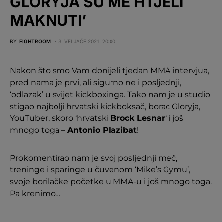
GLORYJA SU ME HTJELI
MAKNUTI’
BY
FIGHTROOM
3. VELJAČE 2021. 20:00
Nakon što smo Vam donijeli tjedan MMA intervjua,
pred nama je prvi, ali sigurno ne i posljednji,
‘odlazak’ u svijet kickboxinga. Tako nam je u studio
stigao najbolji hrvatski kickboksač, borac Gloryja,
YouTuber, skoro ‘hrvatski
Brock Lesnar
‘ i još
mnogo toga –
Antonio Plazibat
!
Prokomentirao nam je svoj posljednji meč,
treninge i sparinge u čuvenom ‘Mike’s Gymu’,
svoje borilačke početke u MMA-u i još mnogo toga.
Pa krenimo…