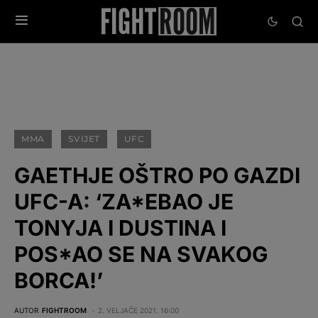
MMA
SVIJET
UFC
GAETHJE OŠTRO PO GAZDI
UFC-A: ‘ZA*EBAO JE
TONYJA I DUSTINA I
POS*AO SE NA SVAKOG
BORCA!’
AUTOR
FIGHTROOM
2. VELJAČE 2021. 16:00