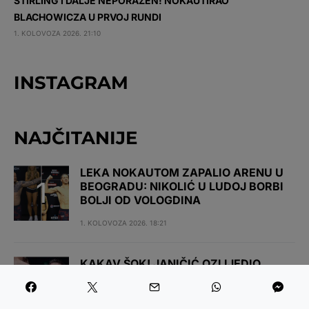
STIRLING I DALJE NEPORAŽEN! NOKAUTIRAO
BLACHOWICZA U PRVOJ RUNDI
1. KOLOVOZA 2026. 21:10
INSTAGRAM
NAJČITANIJE
LEKA NOKAUTOM ZAPALIO ARENU U
BEOGRADU: NIKOLIĆ U LUDOJ BORBI
BOLJI OD VOLOGDINA
1. KOLOVOZA 2026. 18:21
KAKAV ŠOK! JANIČIĆ OZLIJEDIO
NOGU PA GA FRANCUZ UGUŠIO U
PRVOJ RUNDI