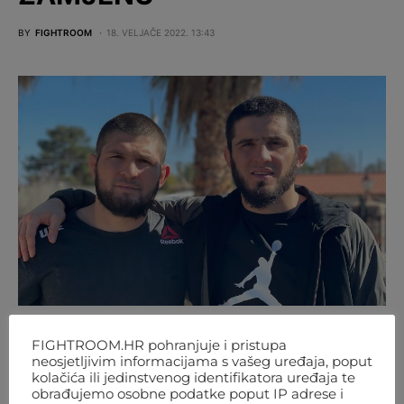
BY
FIGHTROOM
18. VELJAČE 2022. 13:43
Foto: Instagram
FIGHTROOM.HR pohranjuje i pristupa
neosjetljivim informacijama s vašeg uređaja, poput
kolačića ili jedinstvenog identifikatora uređaja te
Borba između
Beneila Darisuha
(32, 21-4-1) i
obrađujemo osobne podatke poput IP adrese i