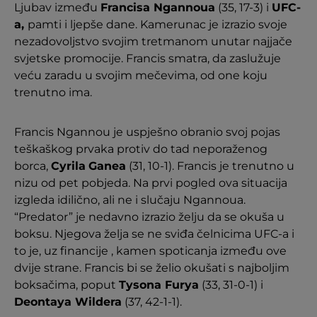
Ljubav između
Francisa Ngannoua
(35, 17-3) i
UFC-
a,
pamti i ljepše dane. Kamerunac je izrazio svoje
nezadovoljstvo svojim tretmanom unutar najjače
svjetske promocije. Francis smatra, da zaslužuje
veću zaradu u svojim mečevima, od one koju
trenutno ima.
Francis Ngannou je uspješno obranio svoj pojas
teškaškog prvaka protiv do tad neporaženog
borca,
Cyrila
Ganea
(31, 10-1). Francis je trenutno u
nizu od pet pobjeda. Na prvi pogled ova situacija
izgleda idilično, ali ne i slučaju Ngannoua.
“Predator” je nedavno izrazio želju da se okuša u
boksu. Njegova želja se ne sviđa čelnicima UFC-a i
to je, uz financije , kamen spoticanja između ove
dvije strane. Francis bi se želio okušati s najboljim
boksačima, poput
Tysona Furya
(33, 31-0-1) i
Deontaya Wildera
(37, 42-1-1).