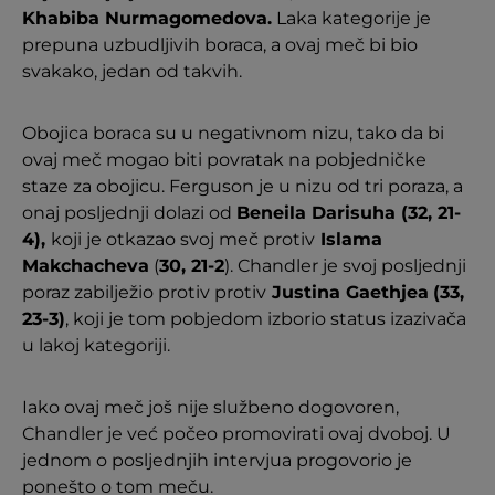
Khabiba Nurmagomedova.
Laka kategorije je
prepuna uzbudljivih boraca, a ovaj meč bi bio
svakako, jedan od takvih.
Obojica boraca su u negativnom nizu, tako da bi
ovaj meč mogao biti povratak na pobjedničke
staze za obojicu. Ferguson je u nizu od tri poraza, a
onaj posljednji dolazi od
Beneila Darisuha (32, 21-
4),
koji je otkazao svoj meč protiv
Islama
Makchacheva
(
30, 21-2
). Chandler je svoj posljednji
poraz zabilježio protiv protiv
Justina Gaethjea
(33,
23-3)
, koji je tom pobjedom izborio status izazivača
u lakoj kategoriji.
Iako ovaj meč još nije službeno dogovoren,
Chandler je već počeo promovirati ovaj dvoboj. U
jednom o posljednjih intervjua progovorio je
ponešto o tom meču.