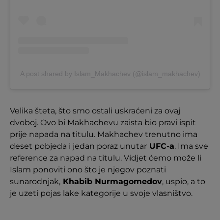
A post shared by Islam_Makhachev (@islam_makhachev)
Velika šteta, što smo ostali uskraćeni za ovaj
dvoboj. Ovo bi Makhachevu zaista bio pravi ispit
prije napada na titulu. Makhachev trenutno ima
deset pobjeda i jedan poraz unutar
UFC-a
. Ima sve
reference za napad na titulu. Vidjet ćemo može li
Islam ponoviti ono što je njegov poznati
sunarodnjak,
Khabib Nurmagomedov
, uspio, a to
je uzeti pojas lake kategorije u svoje vlasništvo.