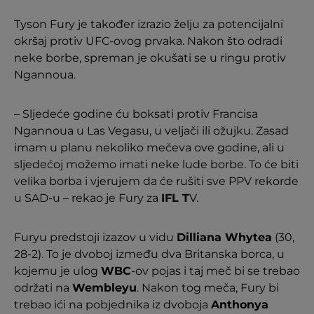
Tyson Fury je također izrazio želju za potencijalni
okršaj protiv UFC-ovog prvaka. Nakon što odradi
neke borbe, spreman je okušati se u ringu protiv
Ngannoua.
– Sljedeće godine ću boksati protiv Francisa
Ngannoua u Las Vegasu, u veljači ili ožujku. Zasad
imam u planu nekoliko mečeva ove godine, ali u
sljedećoj možemo imati neke lude borbe. To će biti
velika borba i vjerujem da će rušiti sve PPV rekorde
u SAD-u – rekao je Fury za
IFL T
V.
Furyu predstoji izazov u vidu
Dilliana Whytea
(30,
28-2). To je dvoboj između dva Britanska borca, u
kojemu je ulog
WBC
-ov pojas i taj meč bi se trebao
održati na
Wembleyu
. Nakon tog meča, Fury bi
trebao ići na pobjednika iz dvoboja
Anthonya