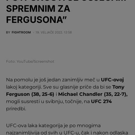
SPREMNIM ZA
FERGUSONA”
BY
FIGHTROOM
19. VELJAČE 2022. 12:58
Foto: YouTube/Screenshot
Na pomolu je još jedan zanimljiv meč u
UFC-ovoj
lakoj kategoriji. Sve su glasnije priče da bi se
Tony
Ferguson (38, 25-6)
i
Michael Chandler (35, 22-7),
mogli susresti u svibnju, točnije, na
UFC 274
priredbi.
UFC-ova laka kategorija je po mnogima
najzanimljivija od svih u UFC-u, čak i nakon odlaska