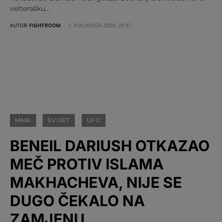
velterašku…
AUTOR
FIGHTROOM
1. KOLOVOZA 2026. 21:37
MMA
SVIJET
UFC
BENEIL DARIUSH OTKAZAO
MEČ PROTIV ISLAMA
MAKHACHEVA, NIJE SE
DUGO ČEKALO NA
ZAMJENU