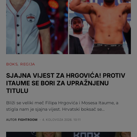
BOKS
REGIJA
SJAJNA VIJEST ZA HRGOVIĆA! PROTIV
ITAUME SE BORI ZA UPRAŽNJENU
TITULU
Bliži se veliki meč Filipa Hrgovića i Mosesa Itaume, a
stigla nam je sjajna vijest. Hrvatski boksač se…
AUTOR
FIGHTROOM
4. KOLOVOZA 2026. 10:11