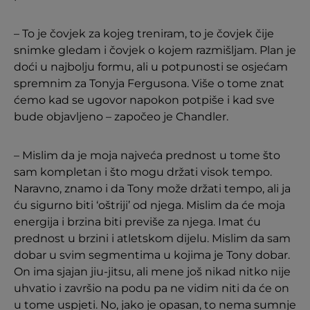
– To je čovjek za kojeg treniram, to je čovjek čije
snimke gledam i čovjek o kojem razmišljam. Plan je
doći u najbolju formu, ali u potpunosti se osjećam
spremnim za Tonyja Fergusona. Više o tome znat
ćemo kad se ugovor napokon potpiše i kad sve
bude objavljeno – započeo je Chandler.
– Mislim da je moja najveća prednost u tome što
sam kompletan i što mogu držati visok tempo.
Naravno, znamo i da Tony može držati tempo, ali ja
ću sigurno biti ‘oštriji’ od njega. Mislim da će moja
energija i brzina biti previše za njega. Imat ću
prednost u brzini i atletskom dijelu. Mislim da sam
dobar u svim segmentima u kojima je Tony dobar.
On ima sjajan jiu-jitsu, ali mene još nikad nitko nije
uhvatio i završio na podu pa ne vidim niti da će on
u tome uspjeti. No, jako je opasan, to nema sumnje