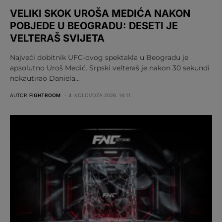
VELIKI SKOK UROŠA MEDIĆA NAKON
POBJEDE U BEOGRADU: DESETI JE
VELTERAŠ SVIJETA
Najveći dobitnik UFC-ovog spektakla u Beogradu je
apsolutno Uroš Medić. Srpski velteraš je nakon 30 sekundi
nokautirao Daniela…
AUTOR
FIGHTROOM
4. KOLOVOZA 2026. 16:11