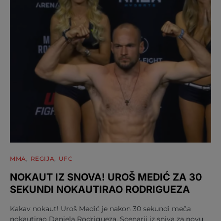
MMA
REGIJA
UFC
NOKAUT IZ SNOVA! UROŠ MEDIĆ ZA 30
SEKUNDI NOKAUTIRAO RODRIGUEZA
Kakav nokaut! Uroš Medić je nakon 30 sekundi meča
nokautirao Daniela Rodrigueza. Scenarij iz sniva za novu