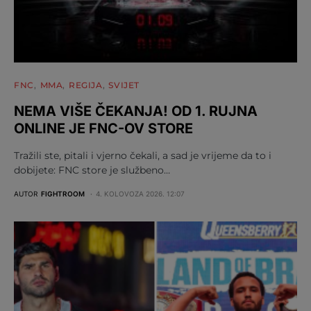
FNC
MMA
REGIJA
SVIJET
NEMA VIŠE ČEKANJA! OD 1. RUJNA
ONLINE JE FNC-OV STORE
Tražili ste, pitali i vjerno čekali, a sad je vrijeme da to i
dobijete: FNC store je službeno…
AUTOR
FIGHTROOM
4. KOLOVOZA 2026. 12:07