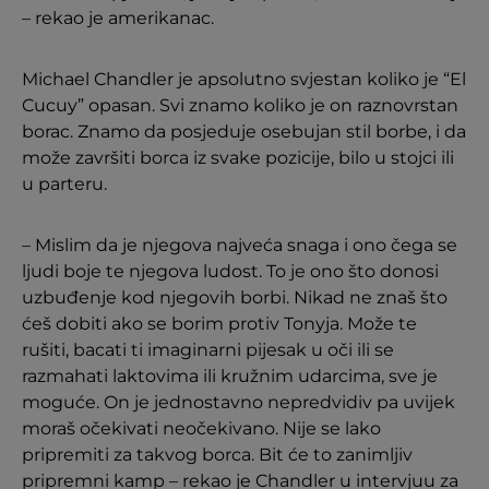
– rekao je amerikanac.
Michael Chandler je apsolutno svjestan koliko je “El
Cucuy” opasan. Svi znamo koliko je on raznovrstan
borac. Znamo da posjeduje osebujan stil borbe, i da
može završiti borca iz svake pozicije, bilo u stojci ili
u parteru.
– Mislim da je njegova najveća snaga i ono čega se
ljudi boje te njegova ludost. To je ono što donosi
uzbuđenje kod njegovih borbi. Nikad ne znaš što
ćeš dobiti ako se borim protiv Tonyja. Može te
rušiti, bacati ti imaginarni pijesak u oči ili se
razmahati laktovima ili kružnim udarcima, sve je
moguće. On je jednostavno nepredvidiv pa uvijek
moraš očekivati neočekivano. Nije se lako
pripremiti za takvog borca. Bit će to zanimljiv
pripremni kamp – rekao je Chandler u intervjuu za