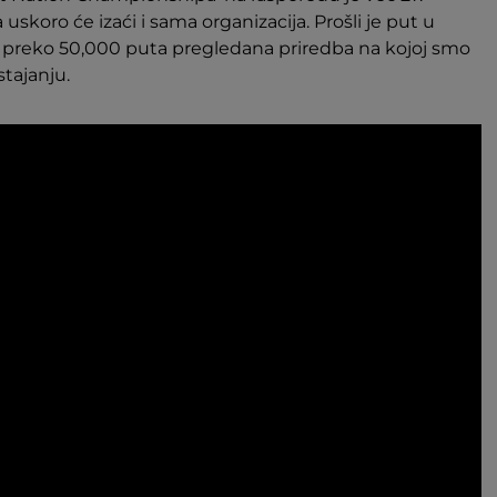
uskoro će izaći i sama organizacija. Prošli je put u
u preko 50,000 puta pregledana priredba na kojoj smo
tajanju.