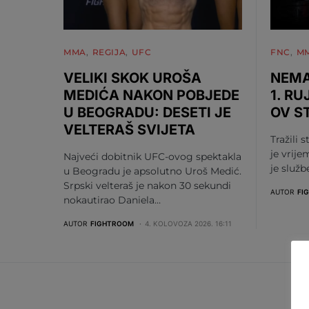
MMA
REGIJA
UFC
FNC
M
VELIKI SKOK UROŠA
NEMA
MEDIĆA NAKON POBJEDE
1. RU
U BEOGRADU: DESETI JE
OV S
VELTERAŠ SVIJETA
Tražili s
je vrije
Najveći dobitnik UFC-ovog spektakla
je služ
u Beogradu je apsolutno Uroš Medić.
Srpski velteraš je nakon 30 sekundi
AUTOR
FI
nokautirao Daniela…
AUTOR
FIGHTROOM
4. KOLOVOZA 2026. 16:11