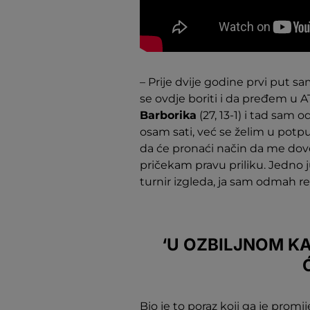
– Prije dvije godine prvi put s
se ovdje boriti i da pređem u 
Barborika
(27, 13-1) i tad sam 
osam sati, već se želim u potp
da će pronaći način da me dov
pričekam pravu priliku. Jedno j
turnir izgleda, ja sam odmah r
‘U OZBILJNOM K
Bio je to poraz koji ga je promi