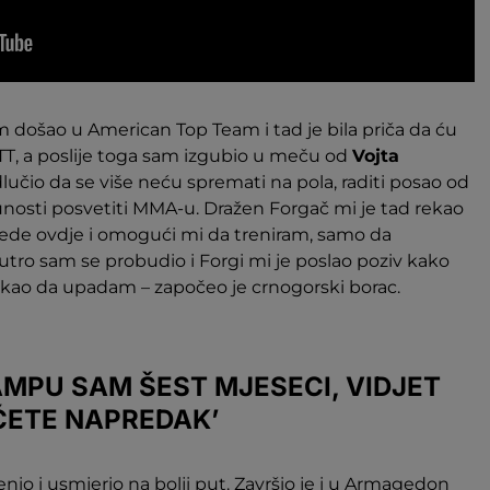
am došao u American Top Team i tad je bila priča da ću
ATT, a poslije toga sam izgubio u meču od
Vojta
odlučio da se više neću spremati na pola, raditi posao od
unosti posvetiti MMA-u. Dražen Forgač mi je tad rekao
ede ovdje i omogući mi da treniram, samo da
utro sam se probudio i Forgi mi je poslao poziv kako
ekao da upadam – započeo je crnogorski borac.
AMPU SAM ŠEST MJESECI, VIDJET
ĆETE NAPREDAK’
jenio i usmjerio na bolji put. Završio je i u Armagedon