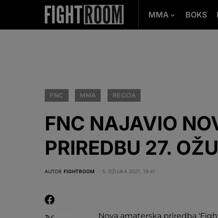
MMA
BOKS
FNC
MMA
REGIJA
FNC NAJAVIO N
PRIREDBU 27. OŽ
AUTOR
FIGHTROOM
5. OŽUJKA 2021. 19:41
Nova amaterska priredba ‘Figh