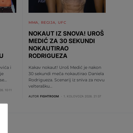
MMA
REGIJA
UFC
NOKAUT IZ SNOVA! UROŠ
MEDIĆ ZA 30 SEKUNDI
NOKAUTIRAO
U
RODRIGUEZA
vića i
Kakav nokaut! Uroš Medić je nakon
je
30 sekundi meča nokautirao Daniela
 se…
Rodrigueza. Scenarij iz sniva za novu
velterašku…
6. 10:11
AUTOR
FIGHTROOM
1. KOLOVOZA 2026. 21:37