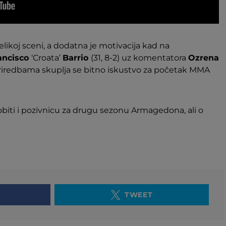
velikoj sceni, a dodatna je motivacija kad na
ancisco
‘Croata’
Barrio
(31, 8-2) uz komentatora
Ozrena
riredbama skuplja se bitno iskustvo za početak MMA
dobiti i pozivnicu za drugu sezonu Armagedona, ali o
TWEET