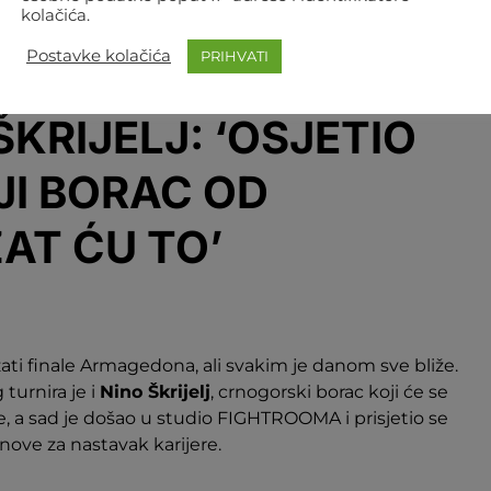
kolačića.
Postavke kolačića
PRIHVATI
EO
ŠKRIJELJ: ‘OSJETIO
JI BORAC OD
AT ĆU TO’
ati finale Armagedona, ali svakim je danom sve bliže.
turnira je i
Nino Škrijelj
, crnogorski borac koji će se
je, a sad je došao u studio FIGHTROOMA i prisjetio se
lanove za nastavak karijere.