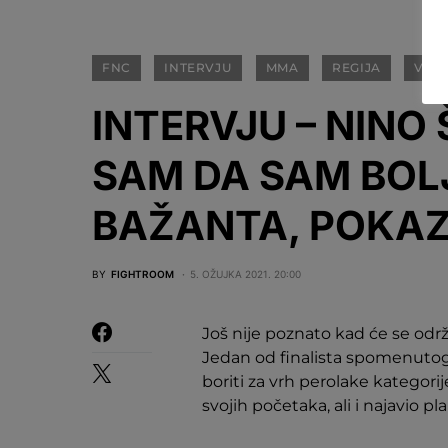
FNC
INTERVJU
MMA
REGIJA
VID
INTERVJU – NINO 
SAM DA SAM BOL
BAŽANTA, POKAZ
BY
FIGHTROOM
5. OŽUJKA 2021. 20:00
Još nije poznato kad će se održ
Jedan od finalista spomenutog 
boriti za vrh perolake kategori
svojih početaka, ali i najavio p