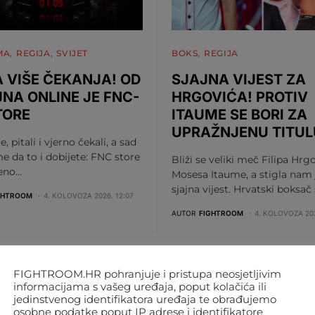
MA
REGIJA
SVIJET
BOKS
REGIJA
 VIŠE ČEKANJA! OD
SJAJNA VIJEST ZA
JNA ONLINE JE FNC-
HRGOVIĆA! PROTIV
TORE
ITAUME SE BORI ZA
UPRAŽNJENU TITUL
te, pitali i vjerno čekali, a sad
me da to i dobijete: FNC store
Bliži se veliki meč Filipa Hrgo
beno…
Mosesa Itaume, a stigla nam 
sjajna vijest. Hrvatski boksač
GHTROOM
4. KOLOVOZA 2026. 12:07
AUTOR
FIGHTROOM
4. KOLOVOZA 202
FIGHTROOM.HR pohranjuje i pristupa neosjetljivim
informacijama s vašeg uređaja, poput kolačića ili
jedinstvenog identifikatora uređaja te obrađujemo
osobne podatke poput IP adrese i identifikatore