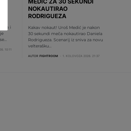
MEDIĆ ZA 30 SEKUNDI
NOKAUTIRAO
U
RODRIGUEZA
vića i
Kakav nokaut! Uroš Medić je nakon
je
30 sekundi meča nokautirao Daniela
 se…
Rodrigueza. Scenarij iz sniva za novu
velterašku…
6. 10:11
AUTOR
FIGHTROOM
1. KOLOVOZA 2026. 21:37