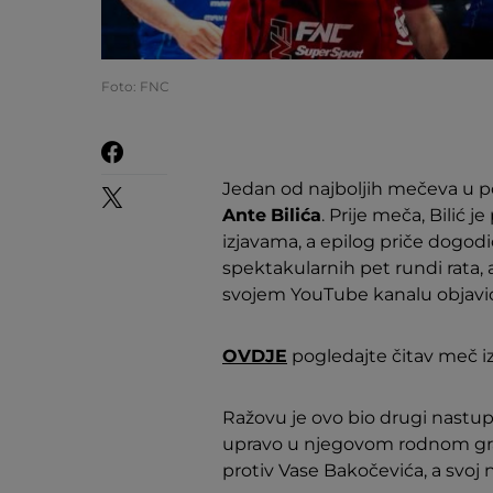
Foto: FNC
Jedan od najboljih mečeva u p
Ante
Bilića
. Prije meča, Bilić
izjavama, a epilog priče dogodio
spektakularnih pet rundi rata, 
svojem YouTube kanalu objavio 
OVDJE
pogledajte čitav meč iz
Ražovu je ovo bio drugi nastup
upravo u njegovom rodnom gra
protiv Vase Bakočevića, a svoj n