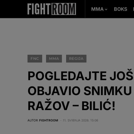
MMA
BOKS
FNC
MMA
REGIJA
POGLEDAJTE JOŠ
OBJAVIO SNIMK
RAŽOV – BILIĆ!
AUTOR
FIGHTROOM
11. SVIBNJA 2026. 15:06