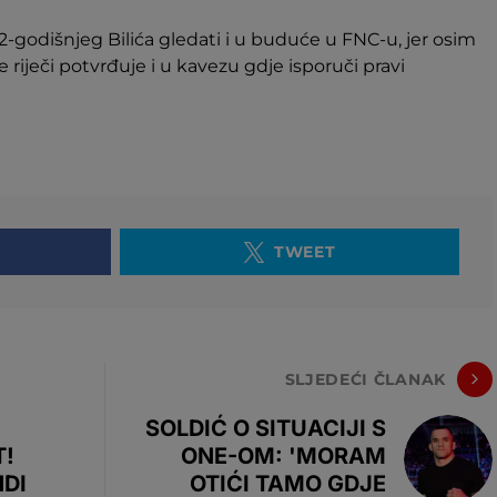
godišnjeg Bilića gledati i u buduće u FNC-u, jer osim
 riječi potvrđuje i u kavezu gdje isporuči pravi
TWEET
SLJEDEĆI ČLANAK
SOLDIĆ O SITUACIJI S
T!
ONE-OM: 'MORAM
DI
OTIĆI TAMO GDJE