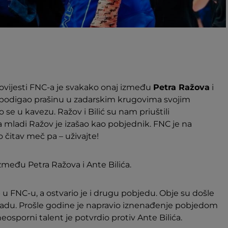
ovijesti FNC-a je svakako onaj između
Petra Ražova
i
 je podigao prašinu u zadarskim krugovima svojim
 se u kavezu. Ražov i Bilić su nam priuštili
a mladi Ražov je izašao kao pobjednik. FNC je na
čitav meč pa – uživajte!
među Petra Ražova i Ante Bilića.
 u FNC-u, a ostvario je i drugu pobjedu. Obje su došle
du. Prošle godine je napravio iznenađenje pobjedom
eosporni talent je potvrdio protiv Ante Bilića.