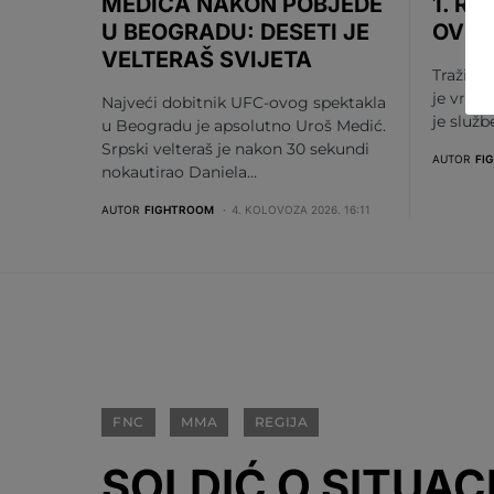
MEDIĆA NAKON POBJEDE
1. RU
U BEOGRADU: DESETI JE
OV S
VELTERAŠ SVIJETA
Tražili s
je vrije
Najveći dobitnik UFC-ovog spektakla
je služ
u Beogradu je apsolutno Uroš Medić.
Srpski velteraš je nakon 30 sekundi
AUTOR
FI
nokautirao Daniela…
AUTOR
FIGHTROOM
4. KOLOVOZA 2026. 16:11
FNC
MMA
REGIJA
SOLDIĆ O SITUACI