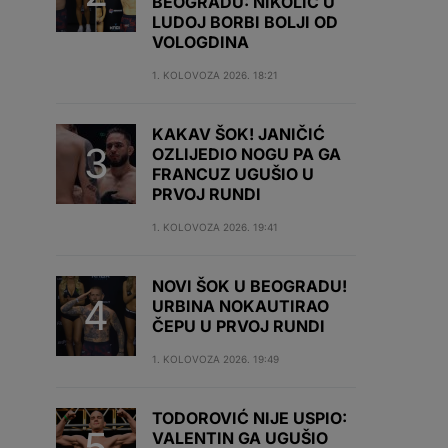
BEOGRADU: NIKOLIĆ U
LUDOJ BORBI BOLJI OD
VOLOGDINA
1. KOLOVOZA 2026. 18:21
KAKAV ŠOK! JANIČIĆ
OZLIJEDIO NOGU PA GA
FRANCUZ UGUŠIO U
PRVOJ RUNDI
1. KOLOVOZA 2026. 19:41
NOVI ŠOK U BEOGRADU!
URBINA NOKAUTIRAO
ČEPU U PRVOJ RUNDI
1. KOLOVOZA 2026. 19:49
TODOROVIĆ NIJE USPIO:
VALENTIN GA UGUŠIO