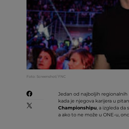
Foto: Screenshot/ FNC
Jedan od najboljih regionalnih
kada je njegova karijera u pita
Championshipu
, a izgleda da 
a ako to ne može u ONE-u, onda