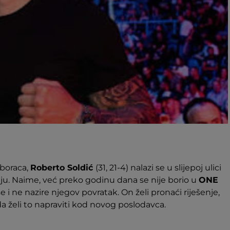
 boraca,
Roberto Soldić
(31, 21-4) nalazi se u slijepoj ulici
nju. Naime, već preko godinu dana se nije borio u
ONE
se i ne nazire njegov povratak. On želi pronaći riješenje,
 želi to napraviti kod novog poslodavca.