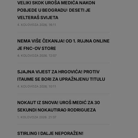
VELIKI SKOK UROŠA MEDIĆA NAKON
POBJEDE U BEOGRADU: DESETI JE
VELTERAŠ SVIJETA
4. KOLOVOZA 2026. 16:11
NEMA VIŠE ČEKANJA! OD 1. RUJNA ONLINE
JE FNC-OV STORE
4. KOLOVOZA 2026. 12:07
SJAJNA VIJEST ZA HRGOVIĆA! PROTIV
ITAUME SE BORI ZA UPRAŽNJENU TITULU
4. KOLOVOZA 2026. 10:11
NOKAUT IZ SNOVA! UROŠ MEDIĆ ZA 30
SEKUNDI NOKAUTIRAO RODRIGUEZA
1. KOLOVOZA 2026. 21:37
STIRLING I DALJE NEPORAŽEN!