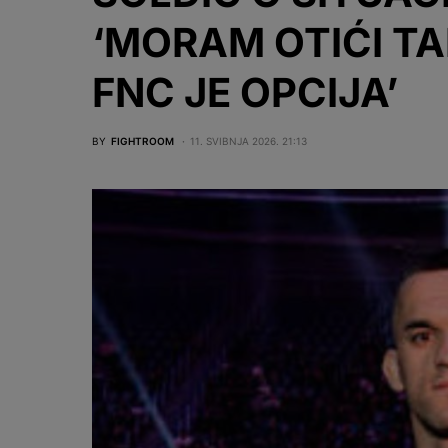
‘MORAM OTIĆI T
FNC JE OPCIJA’
BY
FIGHTROOM
11. SVIBNJA 2026. 21:13