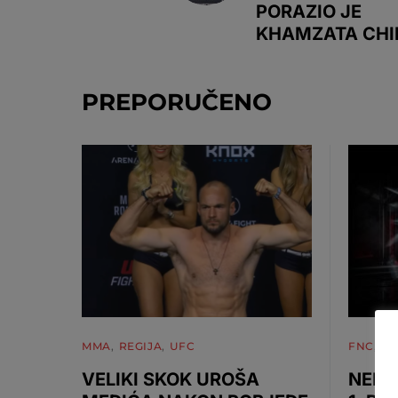
PORAZIO JE
KHAMZATA CH
PREPORUČENO
MMA
REGIJA
UFC
FNC
M
VELIKI SKOK UROŠA
NEMA